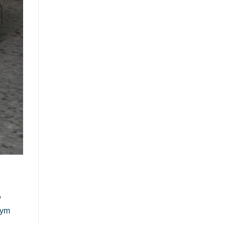
w
tym