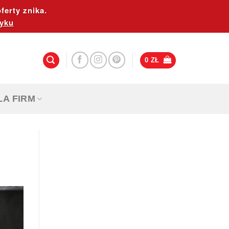
ferty znika.
yku
0
ZŁ
LA FIRM