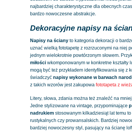
najbardziej charakterystyczne dla obecnych cza
bardzo nowoczesne abstrakcje.
Dekoracyjne napisy na ścia
Napisy na ściany
to kategoria dekoracji o bard
uznać wielką fototapetę z rozrzuconymi na niej 
jednym wielokrotnie powtórzonym słowem. Przy
miłości
wkomponowanym w konkretne kształty lub 
mogą być też przykładem identyfikowania się z 
świadczyć
napisy wykonane w barwach naro
z takich wzorów jest zakupowa
fototapeta z wieżą
Litery, słowa, zdania można też znaleźć na mnie
Jedne stylizowane na vintage, przypominające
p
nadrukiem
stosowanym kilkadziesiąt lat temu to 
rustykalnych czy prowansalskich. Bardziej nowo
bardziej nowoczesny styl, pasujący na ścianę lo