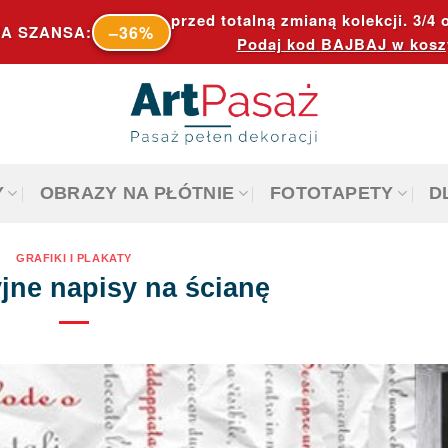
przed totalną zmianą kolekcji. 3/4 o
–36%
A SZANSA:
Podaj kod
BAJBAJ
w kosz
Y
OBRAZY NA PŁÓTNIE
FOTOTAPETY
D
GRAFIKI I PLAKATY
jne napisy na ścianę