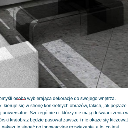
omyśli osoba wybierająca dekoracje do swojego wnętrza.
i kieruje się w stronę konkretnych obrazów, takich, jak pejzaże
j uniwersalne. Szczególnie ci, którzy nie mają doświadczenia 
órski krajobraz będzie pasował zawsze i nie okaże się kiczowa
nakazuje sięgać po innowacyjne rozwiązania, a to, co jest