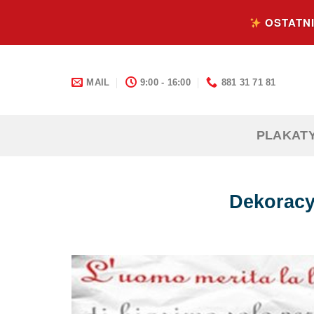
Skip
OSTATNI
to
content
MAIL
9:00 - 16:00
881 31 71 81
PLAKAT
Dekoracy