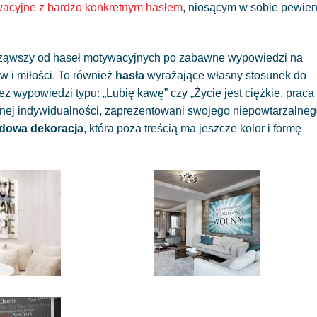
wacyjne z bardzo konkretnym hasłem
, niosącym w sobie pewie
ocząwszy od haseł motywacyjnych po zabawne wypowiedzi na
w i miłości. To również
hasła
wyrażające własny stosunek do
z wypowiedzi typu: „Lubię kawę” czy „Życie jest ciężkie, praca
asnej indywidualności, zaprezentowani swojego niepowtarzalne
rdowa dekoracja
, która poza treścią ma jeszcze kolor i formę