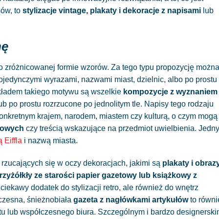
sów, to
stylizacje vintage, plakaty i dekoracje z napisami
lub
nę
zo zróżnicowanej formie wzorów. Za tego typu propozycję możn
pojedynczymi wyrazami, nazwami miast, dzielnic, albo po prostu
kładem takiego motywu są wszelkie
kompozycje z wyznaniem
po prostu rozrzucone po jednolitym tle. Napisy tego rodzaju
konkretnym krajem, narodem, miastem czy kulturą, o czym mogą
dowych
czy treścią wskazujące na przedmiot uwielbienia. Jedn
 Eiffla
i nazwą miasta.
j rzucających się w oczy dekoracjach, jakimi są
plakaty i obraz
rzyżółkły ze starości papier gazetowy lub książkowy z
ciekawy dodatek do stylizacji retro, ale również do wnętrz
czesna,
śnieżnobiała
gazeta z nagłówkami artykułów
to równi
ftu lub współczesnego biura. Szczególnym i bardzo designersk