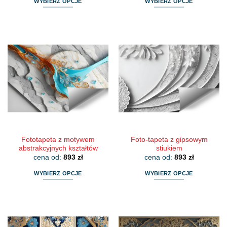
WYBIERZ OPCJE
WYBIERZ OPCJE
Ten
Ten
produkt
produkt
ma
ma
wiele
wiele
wariantów.
wariantów.
Opcje
Opcje
można
można
wybrać
wybrać
na
na
stronie
stronie
produktu
produktu
Fototapeta z motywem
Foto-tapeta z gipsowym
abstrakcyjnych kształtów
stiukiem
cena od:
893
zł
cena od:
893
zł
WYBIERZ OPCJE
WYBIERZ OPCJE
Ten
Ten
produkt
produkt
ma
ma
wiele
wiele