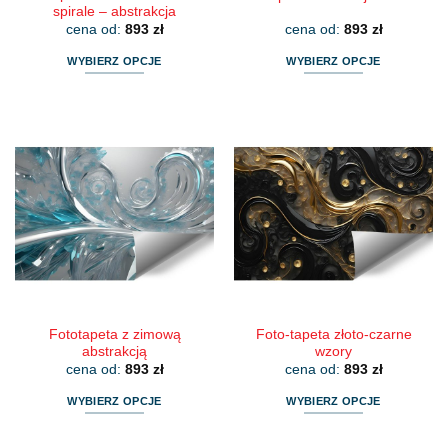
spirale – abstrakcja
cena od:
893
zł
cena od:
893
zł
WYBIERZ OPCJE
WYBIERZ OPCJE
Ten
Ten
produkt
produkt
ma
ma
wiele
wiele
wariantów.
wariantów.
Opcje
Opcje
można
można
wybrać
wybrać
na
na
stronie
stronie
produktu
produktu
Fototapeta z zimową
Foto-tapeta złoto-czarne
abstrakcją
wzory
cena od:
893
zł
cena od:
893
zł
WYBIERZ OPCJE
WYBIERZ OPCJE
Ten
Ten
produkt
produkt