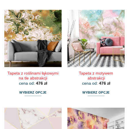
Ten
Ten
produkt
produkt
ma
ma
wiele
wiele
wariantów.
wariantów.
Opcje
Opcje
można
można
wybrać
wybrać
na
na
stronie
stronie
produktu
produktu
Tapeta z roślinami łąkowymi
Tapeta z motywem
na tle abstrakcji
abstrakcji
cena od:
476
zł
cena od:
476
zł
WYBIERZ OPCJE
WYBIERZ OPCJE
Ten
Ten
produkt
produkt
ma
ma
wiele
wiele
wariantów.
wariantów.