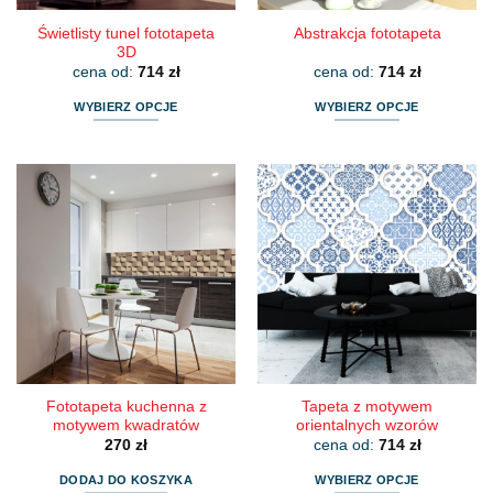
Świetlisty tunel fototapeta
Abstrakcja fototapeta
3D
cena od:
714
zł
cena od:
714
zł
WYBIERZ OPCJE
WYBIERZ OPCJE
Ten
Ten
produkt
produkt
ma
ma
wiele
wiele
wariantów.
wariantów.
Opcje
Opcje
można
można
wybrać
wybrać
na
na
stronie
stronie
produktu
produktu
Fototapeta kuchenna z
Tapeta z motywem
motywem kwadratów
orientalnych wzorów
270
zł
cena od:
714
zł
DODAJ DO KOSZYKA
WYBIERZ OPCJE