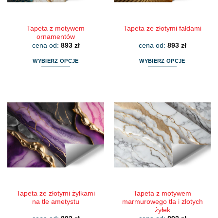
produktu
produktu
Tapeta z motywem
Tapeta ze złotymi fałdami
ornamentów
cena od:
893
zł
cena od:
893
zł
WYBIERZ OPCJE
WYBIERZ OPCJE
Ten
Ten
produkt
produkt
ma
ma
wiele
wiele
wariantów.
wariantów.
Opcje
Opcje
można
można
wybrać
wybrać
na
na
stronie
stronie
produktu
produktu
Tapeta ze złotymi żyłkami
Tapeta z motywem
na tle ametystu
marmurowego tła i złotych
żyłek