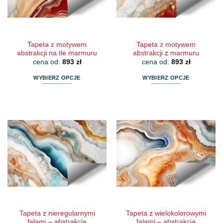
na
na
stronie
stronie
produktu
produktu
Tapeta z motywem
Tapeta z motywem
abstrakcji na tle marmuru
abstrakcji z marmuru
cena od:
893
zł
cena od:
893
zł
WYBIERZ OPCJE
WYBIERZ OPCJE
Ten
Ten
produkt
produkt
ma
ma
wiele
wiele
wariantów.
wariantów.
Opcje
Opcje
można
można
wybrać
wybrać
na
na
stronie
stronie
produktu
produktu
Tapeta z nieregularnymi
Tapeta z wielokolorowymi
falami – abstrakcja
falami – abstrakcja