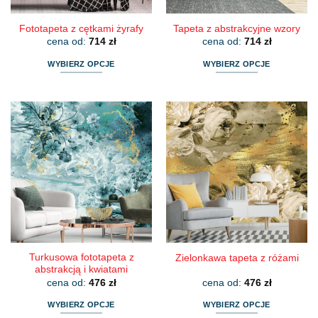
produktu
produktu
Fototapeta z cętkami żyrafy
Tapeta z abstrakcyjne wzory
cena od:
714
zł
cena od:
714
zł
WYBIERZ OPCJE
WYBIERZ OPCJE
Ten
Ten
produkt
produkt
ma
ma
wiele
wiele
wariantów.
wariantów.
Opcje
Opcje
można
można
wybrać
wybrać
na
na
stronie
stronie
produktu
produktu
Turkusowa fototapeta z
Zielonkawa tapeta z różami
abstrakcją i kwiatami
cena od:
476
zł
cena od:
476
zł
WYBIERZ OPCJE
WYBIERZ OPCJE