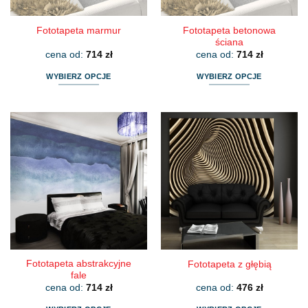
produktu
produktu
Fototapeta betonowa
Fototapeta marmur
ściana
cena od:
714
zł
cena od:
714
zł
WYBIERZ OPCJE
WYBIERZ OPCJE
Ten
Ten
produkt
produkt
ma
ma
wiele
wiele
wariantów.
wariantów.
Opcje
Opcje
można
można
wybrać
wybrać
na
na
stronie
stronie
produktu
produktu
Fototapeta abstrakcyjne
Fototapeta z głębią
fale
cena od:
714
zł
cena od:
476
zł