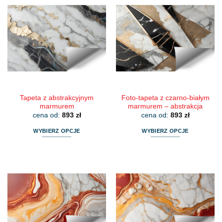
wiele
wiele
wariantów.
wariantów.
Opcje
Opcje
można
można
wybrać
wybrać
na
na
stronie
stronie
produktu
produktu
Tapeta z abstrakcyjnym
Foto-tapeta z czarno-białym
marmurem
marmurem – abstrakcja
cena od:
893
zł
cena od:
893
zł
WYBIERZ OPCJE
WYBIERZ OPCJE
Ten
Ten
produkt
produkt
ma
ma
wiele
wiele
wariantów.
wariantów.
Opcje
Opcje
można
można
wybrać
wybrać