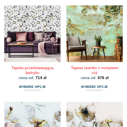
produkt
produkt
ma
ma
wiele
wiele
wariantów.
wariantów.
Opcje
Opcje
można
można
wybrać
wybrać
na
na
stronie
stronie
produktu
produktu
Tapeta przedstawiająca
Tapeta lastriko z motywem
lastryko
róż
cena od:
714
zł
cena od:
476
zł
WYBIERZ OPCJE
WYBIERZ OPCJE
Ten
Ten
produkt
produkt
ma
ma
wiele
wiele
wariantów.
wariantów.
Opcje
Opcje