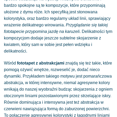
bardzo spokojne są te kompozycje, które przypominają
ułożone z dymu róże. Ich specyfiką jest stonowana
kolorystyka, oraz bardzo regularny układ linii, sprawiający
wrażenie delikatnego wirowania.
Przyglądanie się takiej
fototapecie przypomina jazdę na karuzeli.
Delikatności tym
kompozycjom dodaje jeszcze subtelne skojarzenie z
kwiatem, który sam w sobie jest pełen wdzięku i
delikatności.
Wśród
fototapet z abstrakcjami
znajdą się też takie, które
pomogą ożywić wnętrze, rozweselić je, dodać nieco
dynamiki. Przykładem takiego motywu jest pomarańczowa
abstrakcja, w której intensywne, niemal agresywne kolory
wnikają do naszej wyobraźni budząc skojarzenia z ogniem
otoczonym liniami pozostawionymi przez strzelające iskry.
Równie dominująca i intensywna jest też abstrakcja w
czerwieni nawiązująca formą do zaburzonej powierzchni.
To połączenie agresywnej kolorystyki z łagodnymi liniami