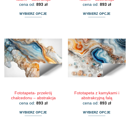
cena od:
893
zł
cena od:
893
zł
WYBIERZ OPCJE
WYBIERZ OPCJE
Ten
Ten
produkt
produkt
ma
ma
wiele
wiele
wariantów.
wariantów.
Opcje
Opcje
można
można
wybrać
wybrać
na
na
stronie
stronie
produktu
produktu
Fototapeta- przekrój
Fototapeta z kamykami i
chalcedonu – abstrakcja
abstrakcyjną falą
cena od:
893
zł
cena od:
893
zł
WYBIERZ OPCJE
WYBIERZ OPCJE
Ten
Ten
produkt
produkt