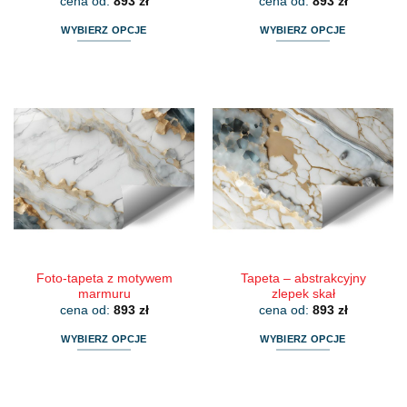
cena od:
893
zł
cena od:
893
zł
WYBIERZ OPCJE
WYBIERZ OPCJE
Ten
Ten
produkt
produkt
ma
ma
wiele
wiele
wariantów.
wariantów.
Opcje
Opcje
można
można
wybrać
wybrać
na
na
stronie
stronie
produktu
produktu
Foto-tapeta z motywem
Tapeta – abstrakcyjny
marmuru
zlepek skał
cena od:
893
zł
cena od:
893
zł
WYBIERZ OPCJE
WYBIERZ OPCJE
Ten
Ten
produkt
produkt
ma
ma