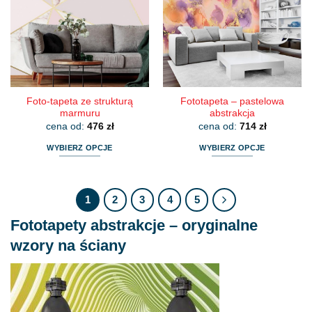
Opcje
Opcje
można
można
wybrać
wybrać
na
na
stronie
stronie
produktu
produktu
Foto-tapeta ze strukturą
Fototapeta – pastelowa
marmuru
abstrakcja
cena od:
476
zł
cena od:
714
zł
WYBIERZ OPCJE
WYBIERZ OPCJE
Ten
Ten
produkt
produkt
ma
ma
1
2
3
4
5
wiele
wiele
Fototapety abstrakcje – oryginalne
wariantów.
wariantów.
Opcje
Opcje
wzory na ściany
można
można
wybrać
wybrać
na
na
stronie
stronie
produktu
produktu