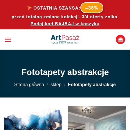
Skip
–36%
OSTATNIA SZANSA:
to
przed totalną zmianą kolekcji. 3/4 oferty znika.
content
Podaj kod
BAJBAJ
w koszyku
Fototapety abstrakcje
Strona główna
/
sklep
/
Fototapety abstrakcje