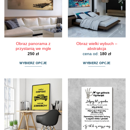
Opcje
Opcje
można
można
wybrać
wybrać
na
na
stronie
stronie
produktu
produktu
Obraz panorama z
Obraz wielki wybuch –
przystanią we mgle
abstrakcja
250
zł
cena od:
180
zł
WYBIERZ OPCJE
WYBIERZ OPCJE
Ten
Ten
produkt
produkt
ma
ma
wiele
wiele
wariantów.
wariantów.
Opcje
Opcje
można
można
wybrać
wybrać
na
na
stronie
stronie