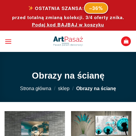
Skip
–36%
OSTATNIA SZANSA:
to
przed totalną zmianą kolekcji. 3/4 oferty znika.
content
Podaj kod
BAJBAJ
w koszyku
Obrazy na ścianę
Strona główna
/
sklep
/
Obrazy na ścianę