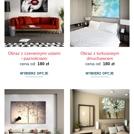
wariantów.
wariantów.
Opcje
Opcje
można
można
wybrać
wybrać
na
na
stronie
stronie
produktu
produktu
Obraz z czerwonymi ustami
Obraz z turkusowym
i paznokciami
dmuchawcem
cena od:
180
zł
cena od:
180
zł
WYBIERZ OPCJE
WYBIERZ OPCJE
Ten
Ten
produkt
produkt
ma
ma
wiele
wiele
wariantów.
wariantów.
Opcje
Opcje
można
można
wybrać
wybrać
na
na