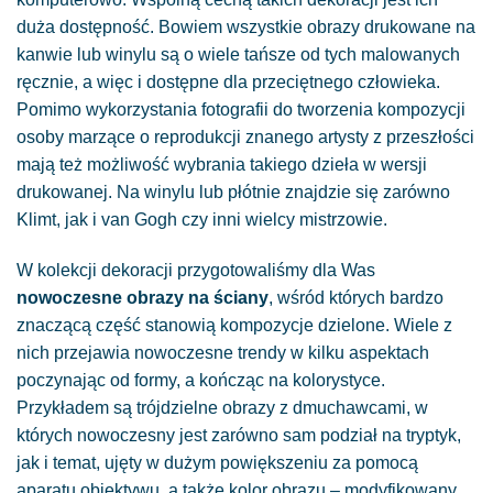
duża dostępność. Bowiem wszystkie obrazy drukowane na
kanwie lub winylu są o wiele tańsze od tych malowanych
ręcznie, a więc i dostępne dla przeciętnego człowieka.
Pomimo wykorzystania fotografii do tworzenia kompozycji
osoby marzące o reprodukcji znanego artysty z przeszłości
mają też możliwość wybrania takiego dzieła w wersji
drukowanej. Na winylu lub płótnie znajdzie się zarówno
Klimt, jak i van Gogh czy inni wielcy mistrzowie.
W kolekcji dekoracji przygotowaliśmy dla Was
nowoczesne obrazy na ściany
, wśród których bardzo
znaczącą część stanowią kompozycje dzielone. Wiele z
nich przejawia nowoczesne trendy w kilku aspektach
poczynając od formy, a kończąc na kolorystyce.
Przykładem są trójdzielne obrazy z dmuchawcami, w
których nowoczesny jest zarówno sam podział na tryptyk,
jak i temat, ujęty w dużym powiększeniu za pomocą
aparatu obiektywu, a także kolor obrazu – modyfikowany