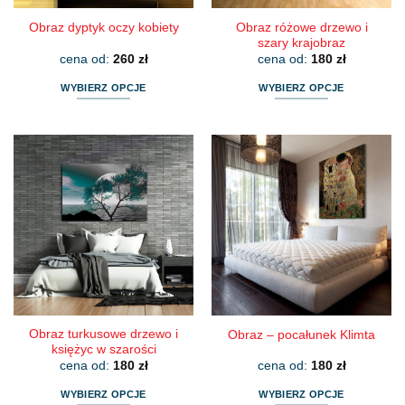
Obraz różowe drzewo i
Obraz dyptyk oczy kobiety
szary krajobraz
cena od:
260
zł
cena od:
180
zł
WYBIERZ OPCJE
WYBIERZ OPCJE
Ten
Ten
produkt
produkt
ma
ma
wiele
wiele
wariantów.
wariantów.
Opcje
Opcje
można
można
wybrać
wybrać
na
na
stronie
stronie
produktu
produktu
Obraz turkusowe drzewo i
Obraz – pocałunek Klimta
księżyc w szarości
cena od:
180
zł
cena od:
180
zł
WYBIERZ OPCJE
WYBIERZ OPCJE