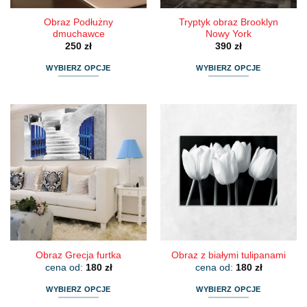
Obraz Podłużny
Tryptyk obraz Brooklyn
dmuchawce
Nowy York
250
zł
390
zł
WYBIERZ OPCJE
WYBIERZ OPCJE
Ten
Ten
produkt
produkt
ma
ma
wiele
wiele
wariantów.
wariantów.
Opcje
Opcje
można
można
wybrać
wybrać
na
na
stronie
stronie
produktu
produktu
Obraz Grecja furtka
Obraz z białymi tulipanami
cena od:
180
zł
cena od:
180
zł
WYBIERZ OPCJE
WYBIERZ OPCJE
Ten
Ten