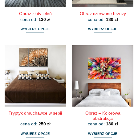
produktu
produktu
Obraz złoty jeleń
Obraz czerwone brzozy
cena od:
130
zł
cena od:
180
zł
WYBIERZ OPCJE
WYBIERZ OPCJE
Ten
Ten
produkt
produkt
ma
ma
wiele
wiele
wariantów.
wariantów.
Opcje
Opcje
można
można
wybrać
wybrać
na
na
stronie
stronie
produktu
produktu
Obraz – Kolorowa
Tryptyk dmuchawce w sepii
abstrakcja
cena od:
250
zł
cena od:
180
zł
WYBIERZ OPCJE
WYBIERZ OPCJE