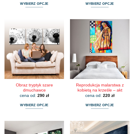
WYBIERZ OPCJE
WYBIERZ OPCJE
Ten
Ten
produkt
produkt
ma
ma
wiele
wiele
wariantów.
wariantów.
Opcje
Opcje
można
można
wybrać
wybrać
na
na
stronie
stronie
produktu
produktu
Obraz tryptyk szare
Reprodukcja malarstwa z
dmuchawce
kobietą na krześle – akt
cena od:
290
zł
cena od:
220
zł
WYBIERZ OPCJE
WYBIERZ OPCJE
Ten
Ten
produkt
produkt
ma
ma
wiele
wiele