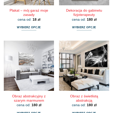
produktu
produktu
Plakat – mój garaż moje
Dekoracja do gabinetu
zasady
fizjoterapeuty
cena od:
18
zł
cena od:
180
zł
WYBIERZ OPCJE
WYBIERZ OPCJE
Ten
Ten
produkt
produkt
ma
ma
wiele
wiele
wariantów.
wariantów.
Opcje
Opcje
można
można
wybrać
wybrać
na
na
stronie
stronie
produktu
produktu
Obraz abstrakcyjny z
Obraz z świetlistą
szarym marmurem
abstrakcją
cena od:
180
zł
cena od:
180
zł
WYBIERZ OPCJE
WYBIERZ OPCJE