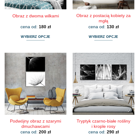
produktu
produktu
Obraz z postacią kobiety za
Obraz z dwoma wilkami
mgłą
cena od:
180
zł
cena od:
130
zł
WYBIERZ OPCJE
WYBIERZ OPCJE
Ten
Ten
produkt
produkt
ma
ma
wiele
wiele
wariantów.
wariantów.
Opcje
Opcje
można
można
wybrać
wybrać
na
na
stronie
stronie
produktu
produktu
Podwójny obraz z szarymi
Tryptyk czarno-białe rośliny
dmuchawcami
i krople rosy
cena od:
200
zł
cena od:
290
zł