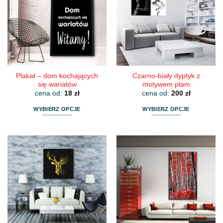
Opcje
Opcje
można
można
wybrać
wybrać
na
na
stronie
stronie
produktu
produktu
Plakat – dom kochających
Czarno-biały dyptyk z
się wariatów
motywem plam
cena od:
18
zł
cena od:
200
zł
WYBIERZ OPCJE
WYBIERZ OPCJE
Ten
Ten
produkt
produkt
ma
ma
wiele
wiele
wariantów.
wariantów.
Opcje
Opcje
można
można
wybrać
wybrać
na
na
stronie
stronie