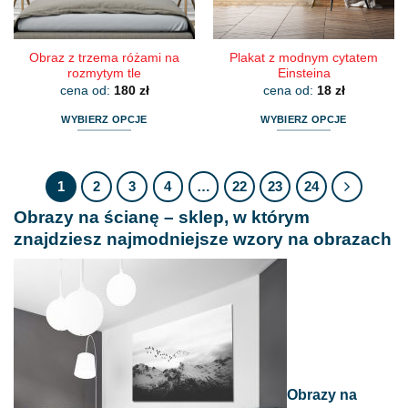
stronie
stronie
produktu
produktu
Obraz z trzema różami na
Plakat z modnym cytatem
rozmytym tle
Einsteina
cena od:
180
zł
cena od:
18
zł
WYBIERZ OPCJE
WYBIERZ OPCJE
Ten
Ten
produkt
produkt
ma
ma
1
2
3
4
…
22
23
24
wiele
wiele
Obrazy na ścianę – sklep, w którym
wariantów.
wariantów.
Opcje
Opcje
znajdziesz najmodniejsze wzory na obrazach
można
można
wybrać
wybrać
na
na
stronie
stronie
produktu
produktu
Obrazy na