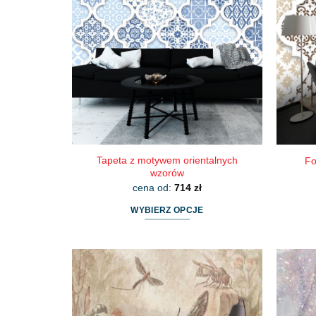
Tapeta z motywem orientalnych
Fo
wzorów
cena od:
714
zł
WYBIERZ OPCJE
Ten
produkt
ma
wiele
wariantów.
Opcje