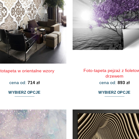
Foto-tapeta pejzaż z fiolet
totapeta w orientalne wzory
drzewem
cena od:
714
zł
cena od:
893
zł
WYBIERZ OPCJE
WYBIERZ OPCJE
Ten
Ten
produkt
produkt
ma
ma
wiele
wiele
wariantów.
wariantów.
Opcje
Opcje