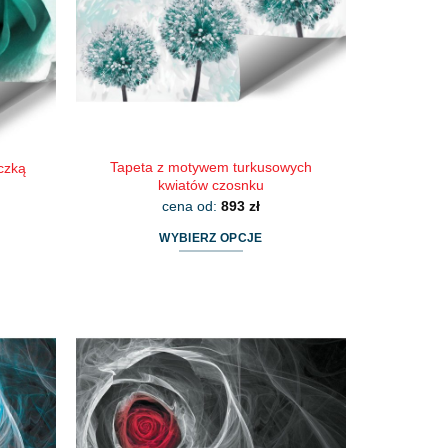
wybrać
na
stronie
produktu
Tapeta z motywem turkusowych
czką
kwiatów czosnku
cena od:
893
zł
WYBIERZ OPCJE
Ten
produkt
ma
wiele
wariantów.
Opcje
można
wybrać
na