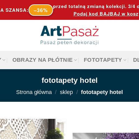
przed totalną zmianą kolekcji. 3/4 o
–36%
A SZANSA:
Podaj kod
BAJBAJ
w kosz
Y
OBRAZY NA PŁÓTNIE
FOTOTAPETY
D
fototapety hotel
Strona główna
/
sklep
/
fototapety hotel