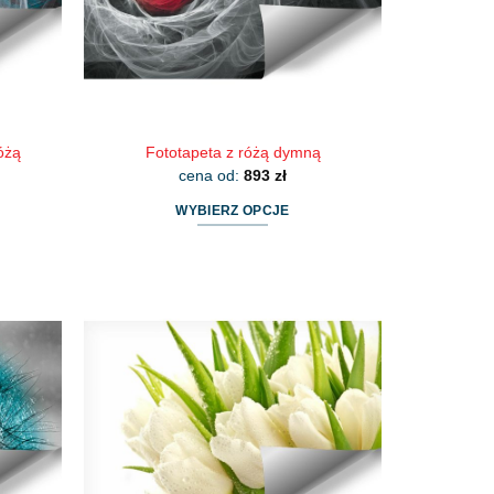
stronie
produktu
óżą
Fototapeta z różą dymną
cena od:
893
zł
WYBIERZ OPCJE
Ten
produkt
ma
wiele
wariantów.
Opcje
można
wybrać
na
stronie
produktu