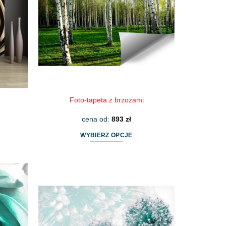
można
wybrać
na
stronie
produktu
Foto-tapeta z brzozami
cena od:
893
zł
WYBIERZ OPCJE
Ten
produkt
ma
wiele
wariantów.
Opcje
można