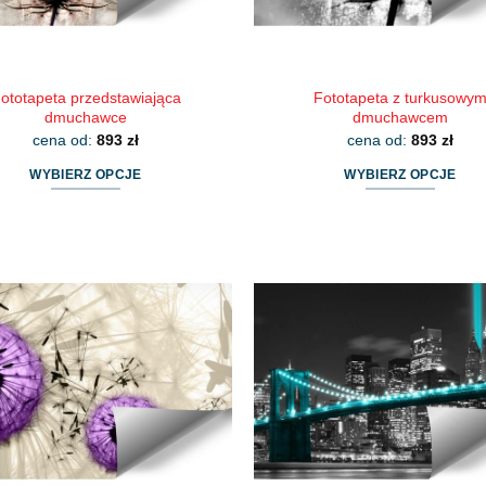
ototapeta przedstawiająca
Fototapeta z turkusowy
dmuchawce
dmuchawcem
cena od:
893
zł
cena od:
893
zł
WYBIERZ OPCJE
WYBIERZ OPCJE
Ten
Ten
produkt
produkt
ma
ma
wiele
wiele
wariantów.
wariantów.
Opcje
Opcje
można
można
wybrać
wybrać
na
na
stronie
stronie
produktu
produktu