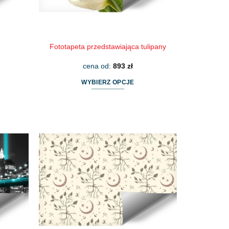
m
Fototapeta przedstawiająca tulipany
cena od:
893
zł
WYBIERZ OPCJE
Ten
produkt
ma
wiele
wariantów.
Opcje
można
wybrać
na
stronie
produktu