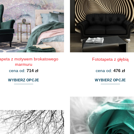
można
można
wybrać
wybrać
na
na
stronie
stronie
produktu
produktu
apeta z motywem brokatowego
Fototapeta z głębią
marmuru
cena od:
714
zł
cena od:
476
zł
WYBIERZ OPCJE
WYBIERZ OPCJE
Ten
Ten
produkt
produkt
ma
ma
wiele
wiele
wariantów.
wariantów.
Opcje
Opcje
można
można