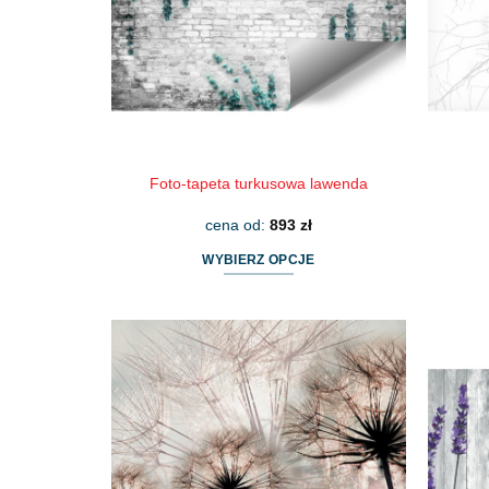
wybrać
na
stronie
produktu
Foto-tapeta turkusowa lawenda
cena od:
893
zł
WYBIERZ OPCJE
Ten
produkt
ma
wiele
wariantów.
Opcje
można
wybrać
na