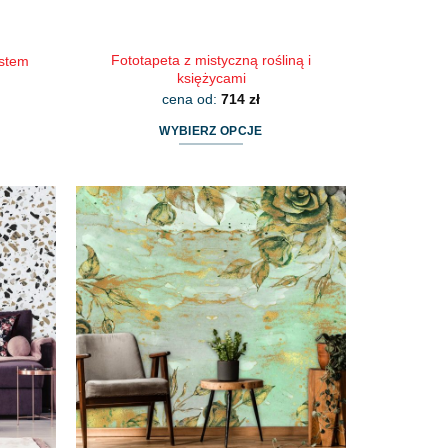
Fototapeta z mistyczną rośliną i
stem
księżycami
cena od:
714
zł
WYBIERZ OPCJE
Ten
produkt
ma
wiele
wariantów.
Opcje
można
wybrać
na
stronie
produktu