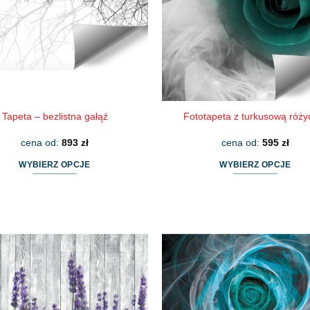
wybrać
wybrać
na
na
stronie
stronie
produktu
produktu
Tapeta – bezlistna gałąź
Fototapeta z turkusową róży
cena od:
893
zł
cena od:
595
zł
WYBIERZ OPCJE
WYBIERZ OPCJE
Ten
Ten
produkt
produkt
ma
ma
wiele
wiele
wariantów.
wariantów.
Opcje
Opcje
można
można
wybrać
wybrać
na
na