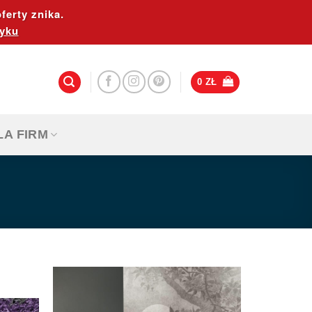
ferty znika.
yku
0
ZŁ
LA FIRM