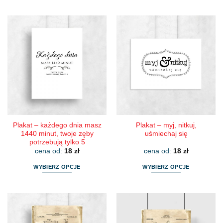
Ten
Ten
produkt
produkt
ma
ma
wiele
wiele
wariantów.
wariantów.
Opcje
Opcje
można
można
wybrać
wybrać
na
na
stronie
stronie
produktu
produktu
Plakat – każdego dnia masz
Plakat – myj, nitkuj,
1440 minut, twoje zęby
uśmiechaj się
potrzebują tylko 5
cena od:
18
zł
cena od:
18
zł
WYBIERZ OPCJE
WYBIERZ OPCJE
Ten
Ten
produkt
produkt
ma
ma
wiele
wiele
wariantów.
wariantów.