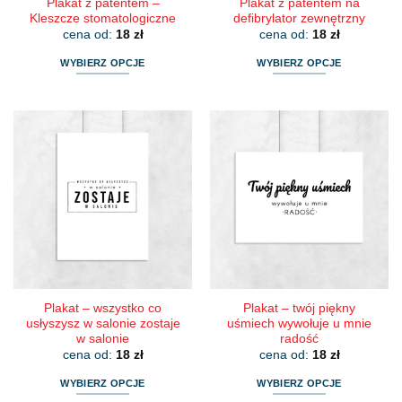
Plakat z patentem –
Plakat z patentem na
Kleszcze stomatologiczne
defibrylator zewnętrzny
cena od:
18
zł
cena od:
18
zł
WYBIERZ OPCJE
WYBIERZ OPCJE
Ten
Ten
produkt
produkt
ma
ma
wiele
wiele
wariantów.
wariantów.
Opcje
Opcje
można
można
wybrać
wybrać
na
na
stronie
stronie
produktu
produktu
Plakat – wszystko co
Plakat – twój piękny
usłyszysz w salonie zostaje
uśmiech wywołuje u mnie
w salonie
radość
cena od:
18
zł
cena od:
18
zł
WYBIERZ OPCJE
WYBIERZ OPCJE