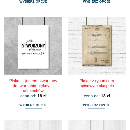
WYBIERZ OPCJE
WYBIERZ OPCJE
Ten
Ten
produkt
produkt
ma
ma
wiele
wiele
wariantów.
wariantów.
Opcje
Opcje
można
można
wybrać
wybrać
na
na
stronie
stronie
produktu
produktu
Plakat – jestem stworzony
Plakat z rysunkiem
do tworzenia pięknych
opisowym skalpela
uśmiechów
cena od:
18
zł
cena od:
18
zł
WYBIERZ OPCJE
WYBIERZ OPCJE
Ten
Ten
produkt
produkt
ma
ma