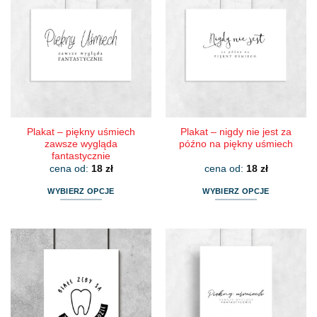
wiele
wiele
wariantów.
wariantów.
Opcje
Opcje
można
można
wybrać
wybrać
na
na
stronie
stronie
produktu
produktu
Plakat – piękny uśmiech
Plakat – nigdy nie jest za
zawsze wygląda
późno na piękny uśmiech
fantastycznie
cena od:
18
zł
cena od:
18
zł
WYBIERZ OPCJE
WYBIERZ OPCJE
Ten
Ten
produkt
produkt
ma
ma
wiele
wiele
wariantów.
wariantów.
Opcje
Opcje
można
można
wybrać
wybrać