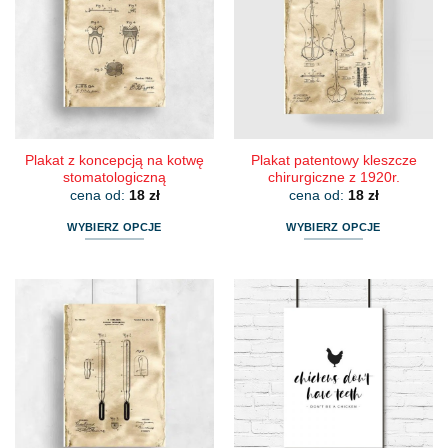
Opcje
Opcje
można
można
wybrać
wybrać
na
na
stronie
stronie
produktu
produktu
Plakat z koncepcją na kotwę
Plakat patentowy kleszcze
stomatologiczną
chirurgiczne z 1920r.
cena od:
18
zł
cena od:
18
zł
WYBIERZ OPCJE
WYBIERZ OPCJE
Ten
Ten
produkt
produkt
ma
ma
wiele
wiele
wariantów.
wariantów.
Opcje
Opcje
można
można
wybrać
wybrać
na
na
stronie
stronie