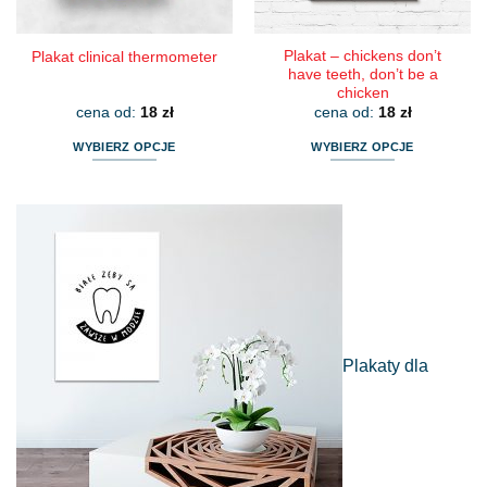
produktu
produktu
Plakat – chickens don’t
Plakat clinical thermometer
have teeth, don’t be a
chicken
cena od:
18
zł
cena od:
18
zł
WYBIERZ OPCJE
WYBIERZ OPCJE
Ten
Ten
produkt
produkt
ma
ma
wiele
wiele
wariantów.
wariantów.
Opcje
Opcje
można
można
wybrać
wybrać
na
na
Plakaty dla
stronie
stronie
produktu
produktu