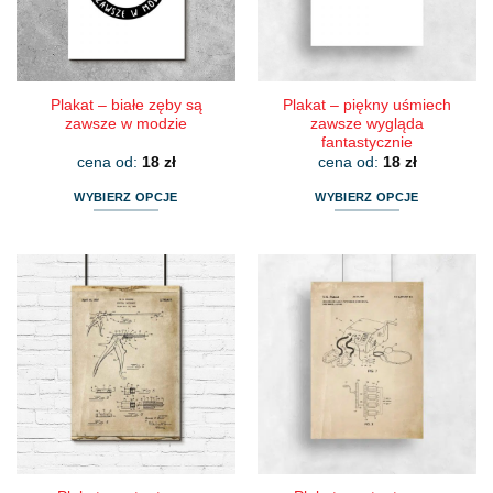
na
na
stronie
stronie
produktu
produktu
Plakat – białe zęby są
Plakat – piękny uśmiech
zawsze w modzie
zawsze wygląda
fantastycznie
cena od:
18
zł
cena od:
18
zł
WYBIERZ OPCJE
WYBIERZ OPCJE
Ten
Ten
produkt
produkt
ma
ma
wiele
wiele
wariantów.
wariantów.
Opcje
Opcje
można
można
wybrać
wybrać
na
na
stronie
stronie
produktu
produktu