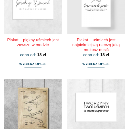
Plakat – piękny uśmiech jest
Plakat – uśmiech jest
zawsze w modzie
najpiękniejszą rzeczą jaką
możesz nosić
cena od:
18
zł
cena od:
18
zł
WYBIERZ OPCJE
WYBIERZ OPCJE
Ten
Ten
produkt
produkt
ma
ma
wiele
wiele
wariantów.
wariantów.
Opcje
Opcje
można
można
wybrać
wybrać
na
na
stronie
stronie