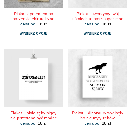
produktu
produktu
Plakat z patentem na
Plakat – tworzymy twój
narzędzie chirurgiczne
uśmiech to nasz super moc
cena od:
18
zł
cena od:
18
zł
WYBIERZ OPCJE
WYBIERZ OPCJE
Ten
Ten
produkt
produkt
ma
ma
wiele
wiele
wariantów.
wariantów.
Opcje
Opcje
można
można
wybrać
wybrać
na
na
stronie
stronie
produktu
produktu
Plakat – białe zęby nigdy
Plakat – dinozaury wyginęły
nie przestaną być modne
bo nie myły zębów
cena od:
18
zł
cena od:
18
zł