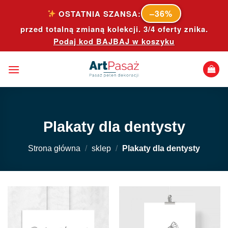
Skip
–36%
OSTATNIA SZANSA:
to
przed totalną zmianą kolekcji. 3/4 oferty znika.
content
Podaj kod
BAJBAJ
w koszyku
Plakaty dla dentysty
Strona główna
/
sklep
/
Plakaty dla dentysty