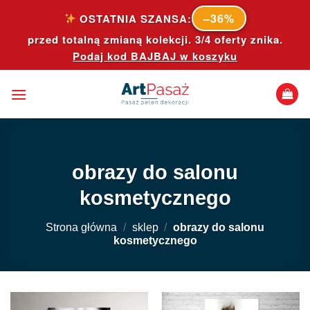
Skip
–36%
OSTATNIA SZANSA:
to
przed totalną zmianą kolekcji. 3/4 oferty znika.
content
Podaj kod
BAJBAJ
w koszyku
obrazy do salonu
kosmetycznego
Strona główna
/
sklep
/
obrazy do salonu
kosmetycznego