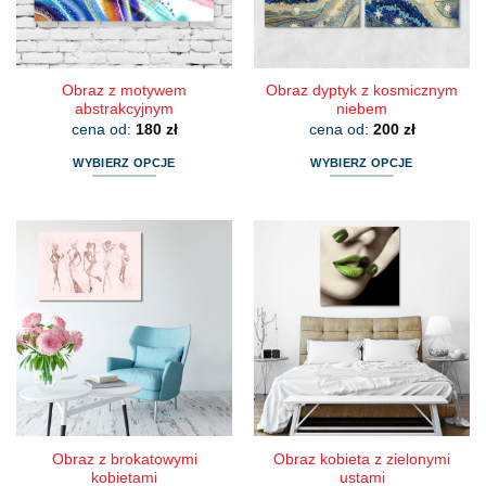
na
na
stronie
stronie
produktu
produktu
Obraz z motywem
Obraz dyptyk z kosmicznym
abstrakcyjnym
niebem
cena od:
180
zł
cena od:
200
zł
WYBIERZ OPCJE
WYBIERZ OPCJE
Ten
Ten
produkt
produkt
ma
ma
wiele
wiele
wariantów.
wariantów.
Opcje
Opcje
można
można
wybrać
wybrać
na
na
stronie
stronie
produktu
produktu
Obraz z brokatowymi
Obraz kobieta z zielonymi
kobietami
ustami