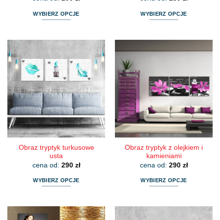
WYBIERZ OPCJE
WYBIERZ OPCJE
Ten
Ten
produkt
produkt
ma
ma
wiele
wiele
wariantów.
wariantów.
Opcje
Opcje
można
można
wybrać
wybrać
na
na
stronie
stronie
produktu
produktu
Obraz tryptyk turkusowe
Obraz tryptyk z olejkiem i
usta
kamieniami
cena od:
290
zł
cena od:
290
zł
WYBIERZ OPCJE
WYBIERZ OPCJE
Ten
Ten
produkt
produkt
ma
ma