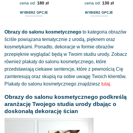
cena od:
180
zł
cena od:
130
zł
WYBIERZ OPCJE
WYBIERZ OPCJE
Ten
Ten
produkt
produkt
Obrazy do salonu kosmetycznego
to kategoria obrazów
ma
ma
wiele
wiele
ściśle powiązana tematycznie z urodą, pięknem oraz
wariantów.
wariantów.
kosmetykami. Ponadto, dekoracje w formie obrazów
Opcje
Opcje
przepięknie wyglądać będą w Twoim studiu urody. Zobacz
można
można
również plakaty do salonu kosmetycznego, które
wybrać
wybrać
przedstawiają ciekawe sentencje, które z pewnością Cię
na
na
stronie
stronie
zainteresują oraz skupią na sobie uwagę Twoich klientów.
produktu
produktu
Plakaty do salonu kosmetycznego znajdziesz
tutaj.
Obrazy do salonu kosmetycznego podkreślą
aranżację Twojego studia urody dbając o
doskonałą dekorację ścian