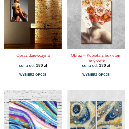
wiele
wiele
wariantów.
wariantów.
Opcje
Opcje
można
można
wybrać
wybrać
na
na
stronie
stronie
produktu
produktu
Obraz – Kobieta z bukietem
Obraz dziewczyna
na głowie
cena od:
180
zł
cena od:
180
zł
WYBIERZ OPCJE
WYBIERZ OPCJE
Ten
Ten
produkt
produkt
ma
ma
wiele
wiele
wariantów.
wariantów.
Opcje
Opcje
można
można
wybrać
wybrać