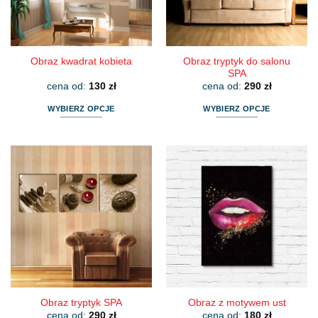
na
na
stronie
stronie
produktu
produktu
Obraz tryptyk do salonu
Obraz kwadrat kobieta
SPA
cena od:
130
zł
cena od:
290
zł
WYBIERZ OPCJE
WYBIERZ OPCJE
Ten
Ten
produkt
produkt
ma
ma
wiele
wiele
wariantów.
wariantów.
Opcje
Opcje
można
można
wybrać
wybrać
na
na
stronie
stronie
produktu
produktu
Obraz tryptyk SPA
Obraz z motywem ust
cena od:
290
zł
cena od:
180
zł