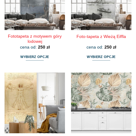
wybrać
wybrać
na
na
stronie
stronie
produktu
produktu
Fototapeta z motywem góry
Foto-tapeta z Wieżą Eiffla
lodowej
cena od:
250
zł
cena od:
250
zł
WYBIERZ OPCJE
WYBIERZ OPCJE
Ten
Ten
produkt
produkt
ma
ma
wiele
wiele
wariantów.
wariantów.
Opcje
Opcje
można
można
wybrać
wybrać
na
na
stronie
stronie
produktu
produktu