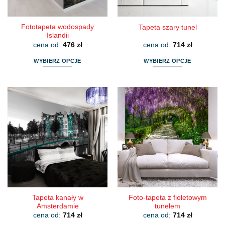
produktu
produktu
Fototapeta wodospady
Tapeta szary tunel
Islandii
cena od:
476
zł
cena od:
714
zł
WYBIERZ OPCJE
WYBIERZ OPCJE
Ten
Ten
produkt
produkt
ma
ma
wiele
wiele
wariantów.
wariantów.
Opcje
Opcje
można
można
wybrać
wybrać
na
na
stronie
stronie
produktu
produktu
Tapeta kanały w
Foto-tapeta z fioletowym
Amsterdamie
tunelem
cena od:
714
zł
cena od:
714
zł