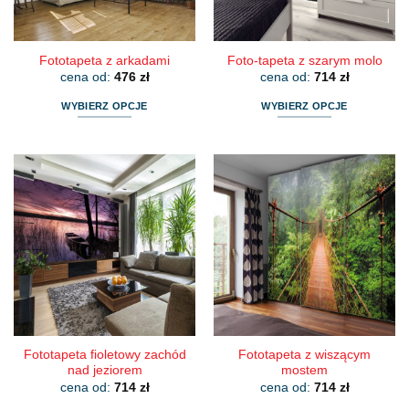
stronie
stronie
produktu
produktu
Fototapeta z arkadami
Foto-tapeta z szarym molo
cena od:
476
zł
cena od:
714
zł
WYBIERZ OPCJE
WYBIERZ OPCJE
Ten
Ten
produkt
produkt
ma
ma
wiele
wiele
wariantów.
wariantów.
Opcje
Opcje
można
można
wybrać
wybrać
na
na
stronie
stronie
produktu
produktu
Fototapeta fioletowy zachód
Fototapeta z wiszącym
nad jeziorem
mostem
cena od:
714
zł
cena od:
714
zł