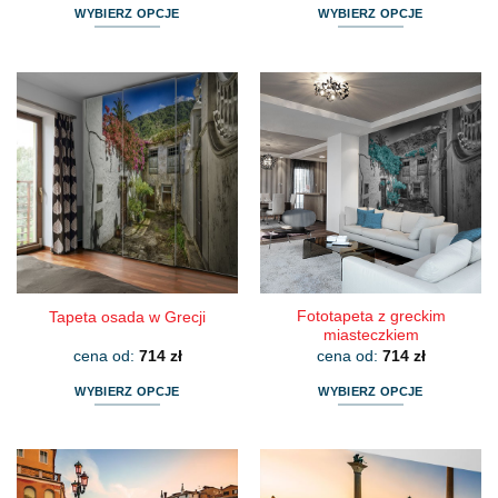
WYBIERZ OPCJE
WYBIERZ OPCJE
Ten
Ten
produkt
produkt
ma
ma
wiele
wiele
wariantów.
wariantów.
Opcje
Opcje
można
można
wybrać
wybrać
na
na
stronie
stronie
produktu
produktu
Fototapeta z greckim
Tapeta osada w Grecji
miasteczkiem
cena od:
714
zł
cena od:
714
zł
WYBIERZ OPCJE
WYBIERZ OPCJE
Ten
Ten
produkt
produkt
ma
ma
wiele
wiele