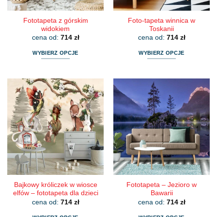
produktu
produktu
Fototapeta z górskim
Foto-tapeta winnica w
widokiem
Toskanii
cena od:
714
zł
cena od:
714
zł
WYBIERZ OPCJE
WYBIERZ OPCJE
Ten
Ten
produkt
produkt
ma
ma
wiele
wiele
wariantów.
wariantów.
Opcje
Opcje
można
można
wybrać
wybrać
na
na
stronie
stronie
produktu
produktu
Bajkowy króliczek w wiosce
Fototapeta – Jezioro w
elfów – fototapeta dla dzieci
Bawarii
cena od:
714
zł
cena od:
714
zł