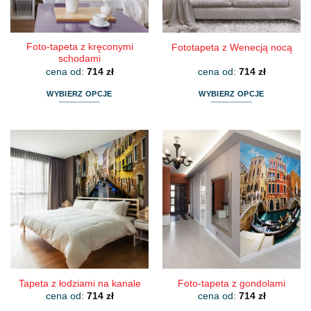
stronie
stronie
produktu
produktu
Foto-tapeta z kręconymi
Fototapeta z Wenecją nocą
schodami
cena od:
714
zł
cena od:
714
zł
WYBIERZ OPCJE
WYBIERZ OPCJE
Ten
Ten
produkt
produkt
ma
ma
wiele
wiele
wariantów.
wariantów.
Opcje
Opcje
można
można
wybrać
wybrać
na
na
stronie
stronie
produktu
produktu
Tapeta z łodziami na kanale
Foto-tapeta z gondolami
cena od:
714
zł
cena od:
714
zł