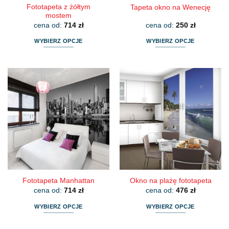
Fototapeta z żółtym
Tapeta okno na Wenecję
mostem
cena od:
714
zł
cena od:
250
zł
WYBIERZ OPCJE
WYBIERZ OPCJE
Ten
Ten
produkt
produkt
ma
ma
wiele
wiele
wariantów.
wariantów.
Opcje
Opcje
można
można
wybrać
wybrać
na
na
stronie
stronie
produktu
produktu
Fototapeta Manhattan
Okno na plażę fototapeta
cena od:
714
zł
cena od:
476
zł
WYBIERZ OPCJE
WYBIERZ OPCJE
Ten
Ten