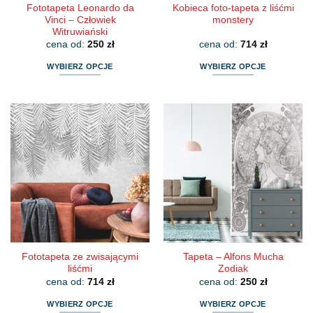
Fototapeta Leonardo da
Kobieca foto-tapeta z liśćmi
Vinci – Człowiek
monstery
Witruwiański
cena od:
250
zł
cena od:
714
zł
WYBIERZ OPCJE
WYBIERZ OPCJE
Ten
Ten
produkt
produkt
ma
ma
wiele
wiele
wariantów.
wariantów.
Opcje
Opcje
można
można
wybrać
wybrać
na
na
stronie
stronie
produktu
produktu
Fototapeta ze zwisającymi
Tapeta – Alfons Mucha
liśćmi
Zodiak
cena od:
714
zł
cena od:
250
zł
WYBIERZ OPCJE
WYBIERZ OPCJE