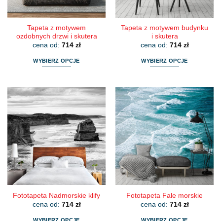
produktu
produktu
Tapeta z motywem
Tapeta z motywem budynku
ozdobnych drzwi i skutera
i skutera
cena od:
714
zł
cena od:
714
zł
WYBIERZ OPCJE
WYBIERZ OPCJE
Ten
Ten
produkt
produkt
ma
ma
wiele
wiele
wariantów.
wariantów.
Opcje
Opcje
można
można
wybrać
wybrać
na
na
stronie
stronie
produktu
produktu
Fototapeta Nadmorskie klify
Fototapeta Fale morskie
cena od:
714
zł
cena od:
714
zł
WYBIERZ OPCJE
WYBIERZ OPCJE