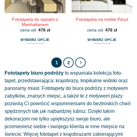
stronie
stronie
produktu
produktu
Fototapeta do sypialni z
Fototapeta na meble Paryż
Manhattanem
cena od:
476
zł
cena od:
476
zł
WYBIERZ OPCJE
WYBIERZ OPCJE
Ten
Ten
produkt
produkt
ma
ma
1
2
wiele
wiele
wariantów.
wariantów.
Fototapety biuro podróży
to wspaniała kolekcja foto-
Opcje
Opcje
tapet, przedstawiająca: krajobrazy, tropikalne widoki oraz
można
można
panoramy miast. Fototapety do biura podróży z motywem
wybrać
wybrać
zabytków, znanych miejsc, a także te z motywem plaży
na
na
pozwolą Ci powrócić wspomnieniami do beztroskich chwil
stronie
stronie
spędzonych tak jak najbardziej lubisz. Dzięki takim
produktu
produktu
dekoracjom nie tylko upiększysz swoje biuro, ale
przeniesiesz siebie i swojego klienta w inne miejsce na
świecie. Więcej fototapet z krajobrazami zabierającymi