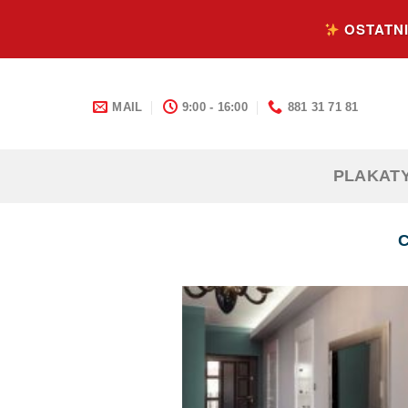
Skip
OSTATNI
to
content
MAIL
9:00 - 16:00
881 31 71 81
PLAKAT