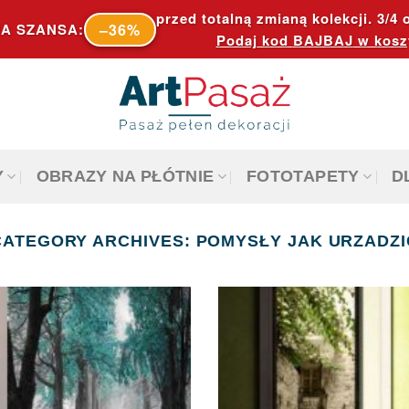
przed totalną zmianą kolekcji. 3/4 o
–36%
A SZANSA:
Podaj kod
BAJBAJ
w kosz
Y
OBRAZY NA PŁÓTNIE
FOTOTAPETY
D
CATEGORY ARCHIVES:
POMYSŁY JAK URZADZI