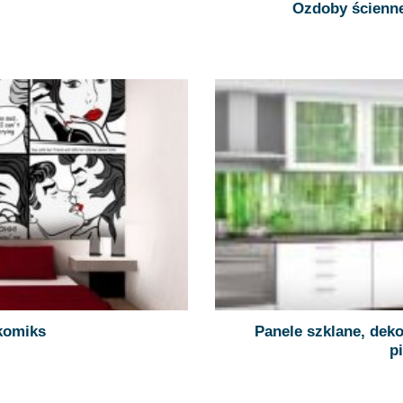
Ozdoby ścienne
komiks
Panele szklane, deko
p