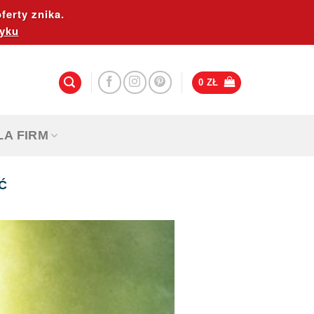
ferty znika.
yku
0
ZŁ
LA FIRM
Ć