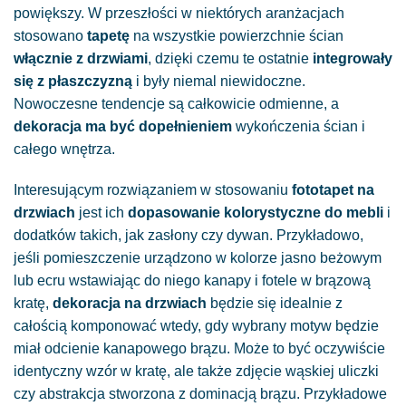
powiększy. W przeszłości w niektórych aranżacjach
stosowano
tapetę
na wszystkie powierzchnie ścian
włącznie z drzwiami
, dzięki czemu te ostatnie
integrowały
się z płaszczyzną
i były niemal niewidoczne.
Nowoczesne tendencje są całkowicie odmienne, a
dekoracja ma być dopełnieniem
wykończenia ścian i
całego wnętrza.
Interesującym rozwiązaniem w stosowaniu
fototapet na
drzwiach
jest ich
dopasowanie kolorystyczne do mebli
i
dodatków takich, jak zasłony czy dywan. Przykładowo,
jeśli pomieszczenie urządzono w kolorze jasno beżowym
lub ecru wstawiając do niego kanapy i fotele w brązową
kratę,
dekoracja na drzwiach
będzie się idealnie z
całością komponować wtedy, gdy wybrany motyw będzie
miał odcienie kanapowego brązu. Może to być oczywiście
identyczny wzór w kratę, ale także zdjęcie wąskiej uliczki
czy abstrakcja stworzona z dominacją brązu. Przykładowe