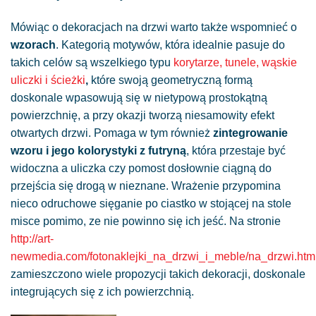
Mówiąc o dekoracjach na drzwi warto także wspomnieć o
wzorach
. Kategorią motywów, która idealnie pasuje do
takich celów są wszelkiego typu
korytarze, tunele, wąskie
uliczki i ścieżki
,
które swoją geometryczną formą
doskonale wpasowują się w nietypową prostokątną
powierzchnię, a przy okazji tworzą niesamowity efekt
otwartych drzwi. Pomaga w tym również
zintegrowanie
wzoru i jego kolorystyki z futryną
, która przestaje być
widoczna a uliczka czy pomost dosłownie ciągną do
przejścia się drogą w nieznane. Wrażenie przypomina
nieco odruchowe sięganie po ciastko w stojącej na stole
misce pomimo, ze nie powinno się ich jeść. Na stronie
http://art-
newmedia.com/fotonaklejki_na_drzwi_i_meble/na_drzwi.htm
zamieszczono wiele propozycji takich dekoracji, doskonale
integrujących się z ich powierzchnią.