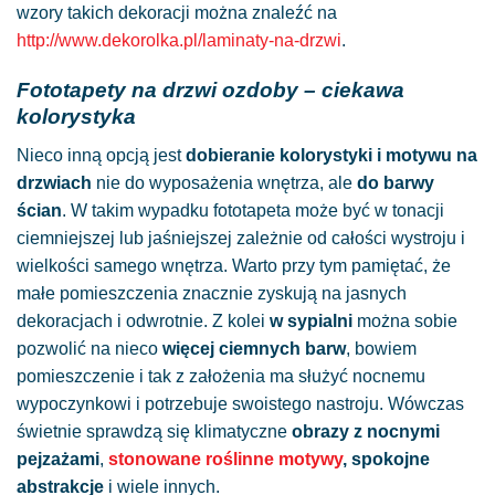
wzory takich dekoracji można znaleźć na
http://www.dekorolka.pl/laminaty-na-drzwi
.
Fototapety na drzwi ozdoby – ciekawa
kolorystyka
Nieco inną opcją jest
dobieranie kolorystyki i motywu na
drzwiach
nie do wyposażenia wnętrza, ale
do barwy
ścian
. W takim wypadku fototapeta może być w tonacji
ciemniejszej lub jaśniejszej zależnie od całości wystroju i
wielkości samego wnętrza. Warto przy tym pamiętać, że
małe pomieszczenia znacznie zyskują na jasnych
dekoracjach i odwrotnie. Z kolei
w sypialni
można sobie
pozwolić na nieco
więcej ciemnych barw
, bowiem
pomieszczenie i tak z założenia ma służyć nocnemu
wypoczynkowi i potrzebuje swoistego nastroju. Wówczas
świetnie sprawdzą się klimatyczne
obrazy z nocnymi
pejzażami
,
stonowane roślinne motywy
, spokojne
abstrakcje
i wiele innych.