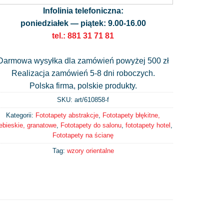
Infolinia telefoniczna:
poniedziałek — piątek: 9.00-16.00
tel.: 881 31 71 81
Darmowa wysyłka dla zamówień powyżej 500 zł
Realizacja zamówień 5-8 dni roboczych.
Polska firma, polskie produkty.
SKU: art/
610858-f
Kategorii:
Fototapety abstrakcje
,
Fototapety błękitne,
ebieskie, granatowe
,
Fototapety do salonu
,
fototapety hotel
,
Fototapety na ścianę
Tag:
wzory orientalne