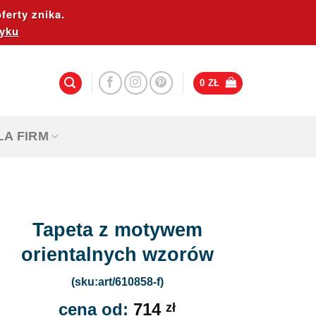
ferty znika.
yku
0
ZŁ
LA FIRM
Tapeta z motywem
orientalnych wzorów
(sku:art/610858-f)
cena od:
714
zł