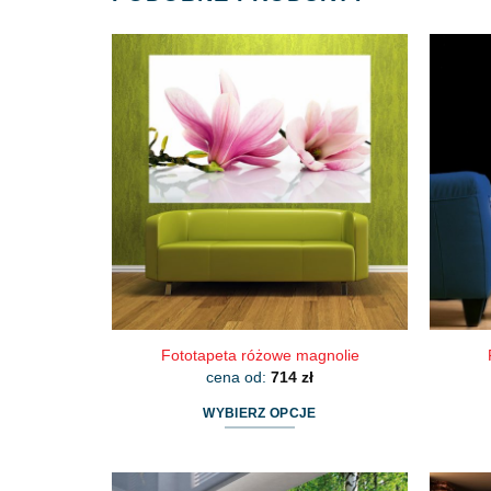
Fototapeta różowe magnolie
cena od:
714
zł
WYBIERZ OPCJE
Ten
produkt
ma