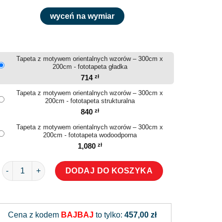
wyceń na wymiar
Tapeta z motywem orientalnych wzorów – 300cm x
200cm - fototapeta gładka
714
zł
Tapeta z motywem orientalnych wzorów – 300cm x
200cm - fototapeta strukturalna
840
zł
Tapeta z motywem orientalnych wzorów – 300cm x
200cm - fototapeta wodoodporna
1,080
zł
ilość Tapeta z motywem orientalnych wzorów
DODAJ DO KOSZYKA
Alternative:
Cena z kodem
BAJBAJ
to tylko:
457,00 zł