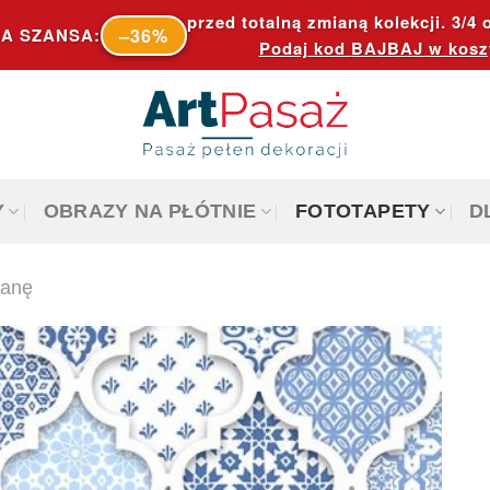
przed totalną zmianą kolekcji. 3/4 o
–36%
A SZANSA:
Podaj kod
BAJBAJ
w kosz
Y
OBRAZY NA PŁÓTNIE
FOTOTAPETY
D
ianę