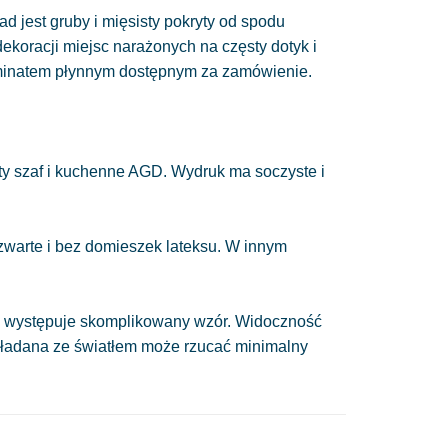
ad jest gruby i mięsisty pokryty od spodu
 dekoracji miejsc narażonych na częsty dotyk i
minatem płynnym dostępnym za zamówienie.
y szaf i kuchenne AGD. Wydruk ma soczyste i
 zwarte i bez domieszek lateksu. W innym
nie występuje skomplikowany wzór. Widoczność
układana ze światłem może rzucać minimalny