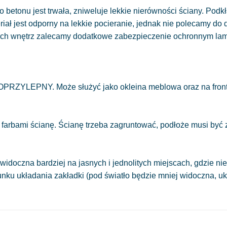
 betonu jest trwała, zniweluje lekkie nierówności ściany. Podkł
eriał jest odporny na lekkie pocieranie, jednak nie polecamy do
ych wnętrz zalecamy dodatkowe zabezpieczenie ochronnym la
OPRZYLEPNY. Może służyć jako okleina meblowa oraz na front
 farbami ścianę. Ścianę trzeba zagruntować, podłoże musi być
.
widoczna bardziej na jasnych i jednolitych miejscach, gdzie 
runku układania zakładki (pod światło będzie mniej widoczna, 