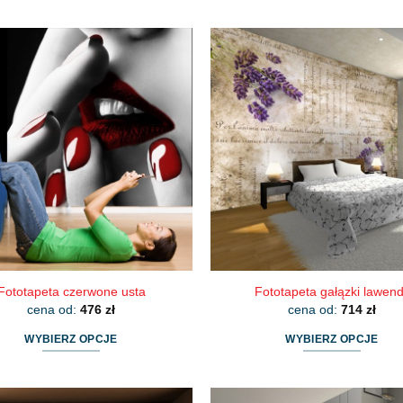
Fototapeta czerwone usta
Fototapeta gałązki lawen
cena od:
476
zł
cena od:
714
zł
WYBIERZ OPCJE
WYBIERZ OPCJE
Ten
Ten
produkt
produkt
ma
ma