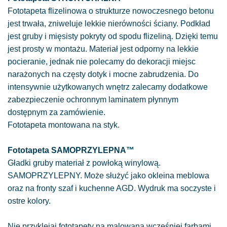
Fototapeta flizelinowa o strukturze nowoczesnego betonu
jest trwała, zniweluje lekkie nierówności ściany. Podkład
jest gruby i mięsisty pokryty od spodu flizeliną. Dzięki temu
jest prosty w montażu. Materiał jest odporny na lekkie
pocieranie, jednak nie polecamy do dekoracji miejsc
narażonych na częsty dotyk i mocne zabrudzenia. Do
intensywnie użytkowanych wnętrz zalecamy dodatkowe
zabezpieczenie ochronnym laminatem płynnym
dostępnym za zamówienie.
Fototapeta montowana na styk.
Fototapeta SAMOPRZYLEPNA™
Gładki gruby materiał z powłoką winylową.
SAMOPRZYLEPNY. Może służyć jako okleina meblowa
oraz na fronty szaf i kuchenne AGD. Wydruk ma soczyste i
ostre kolory.
Nie przyklejaj fototapety na malowaną wcześniej farbami