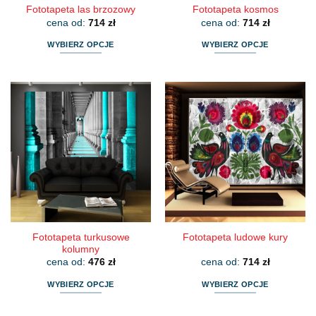
Fototapeta las brzozowy
Fototapeta kosmos
cena od:
714
zł
cena od:
714
zł
WYBIERZ OPCJE
WYBIERZ OPCJE
Ten
Ten
produkt
produkt
ma
ma
wiele
wiele
wariantów.
wariantów.
Opcje
Opcje
można
można
wybrać
wybrać
na
na
stronie
stronie
produktu
produktu
Fototapeta turkusowe
Fototapeta ludowe kury
kolumny
cena od:
476
zł
cena od:
714
zł
WYBIERZ OPCJE
WYBIERZ OPCJE
Ten
Ten
produkt
produkt