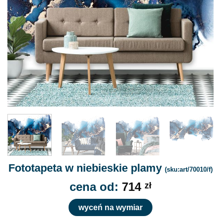
Fototapeta w niebieskie plamy
(sku:art/70010/f)
cena od:
714
zł
wyceń na wymiar