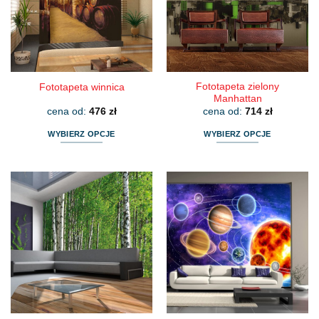
Fototapeta zielony
Fototapeta winnica
Manhattan
cena od:
476
zł
cena od:
714
zł
WYBIERZ OPCJE
WYBIERZ OPCJE
Ten
Ten
produkt
produkt
ma
ma
wiele
wiele
wariantów.
wariantów.
Opcje
Opcje
można
można
wybrać
wybrać
na
na
stronie
stronie
produktu
produktu