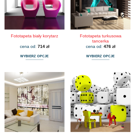
wybrać
wybrać
na
na
stronie
stronie
produktu
produktu
Fototapeta turkusowa
Fototapeta biały korytarz
tancerka
cena od:
714
zł
cena od:
476
zł
WYBIERZ OPCJE
WYBIERZ OPCJE
Ten
Ten
produkt
produkt
ma
ma
wiele
wiele
wariantów.
wariantów.
Opcje
Opcje
można
można
wybrać
wybrać
na
na
stronie
stronie
produktu
produktu