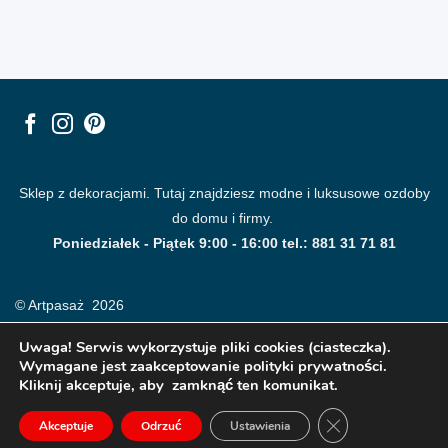
Sklep z dekoracjami. Tutaj znajdziesz modne i luksusowe ozdoby
do domu i firmy.
Poniedziałek - Piątek 9:00 - 16:00 tel.: 881 31 71 81
© Artpasaż 2026
Uwaga! Serwis wykorzystuje pliki cookies (ciasteczka).
Wymagane jest zaakceptowanie polityki prywatności.
Kliknij akceptuje, aby zamknąć ten komunikat.
ZAMKNIJ PANE
Akceptuje
Odrzuć
Ustawienia
Modne plakaty, obrazy, fototapety i dekoracje na ściany.