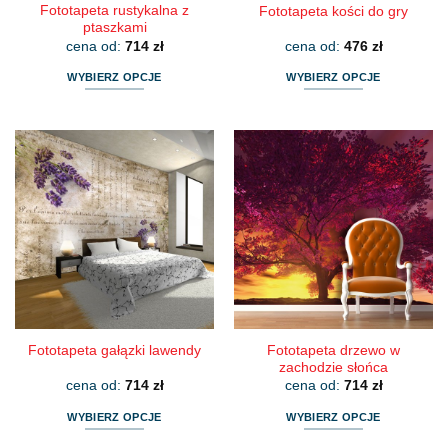
Fototapeta rustykalna z
Fototapeta kości do gry
ptaszkami
cena od:
714
zł
cena od:
476
zł
WYBIERZ OPCJE
WYBIERZ OPCJE
Ten
Ten
produkt
produkt
ma
ma
wiele
wiele
wariantów.
wariantów.
Opcje
Opcje
można
można
wybrać
wybrać
na
na
stronie
stronie
produktu
produktu
Fototapeta drzewo w
Fototapeta gałązki lawendy
zachodzie słońca
cena od:
714
zł
cena od:
714
zł
WYBIERZ OPCJE
WYBIERZ OPCJE
Ten
Ten