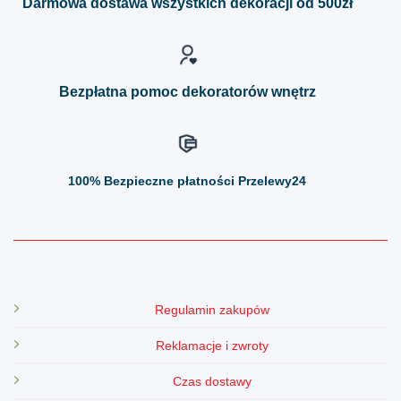
Darmowa dostawa wszystkich dekoracji od 500zł
wybrać
wybrać
na
na
stronie
stronie
produktu
produktu
Bezpłatna pomoc dekoratorów wnętrz
100%
Bezpieczne płatności Przelewy24
Regulamin zakupów
Reklamacje i zwroty
Czas dostawy