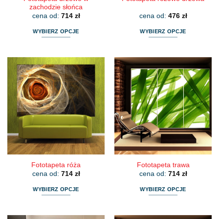
zachodzie słońca
cena od:
714
zł
cena od:
476
zł
WYBIERZ OPCJE
WYBIERZ OPCJE
Ten
Ten
produkt
produkt
ma
ma
wiele
wiele
wariantów.
wariantów.
Opcje
Opcje
można
można
wybrać
wybrać
na
na
stronie
stronie
produktu
produktu
Fototapeta róża
Fototapeta trawa
cena od:
714
zł
cena od:
714
zł
WYBIERZ OPCJE
WYBIERZ OPCJE
Ten
Ten
produkt
produkt