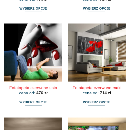
WYBIERZ OPCJE
WYBIERZ OPCJE
Ten
Ten
produkt
produkt
ma
ma
wiele
wiele
wariantów.
wariantów.
Opcje
Opcje
można
można
wybrać
wybrać
na
na
stronie
stronie
produktu
produktu
Fototapeta czerwone usta
Fototapeta czerwone maki
cena od:
476
zł
cena od:
714
zł
WYBIERZ OPCJE
WYBIERZ OPCJE
Ten
Ten
produkt
produkt
ma
ma
wiele
wiele