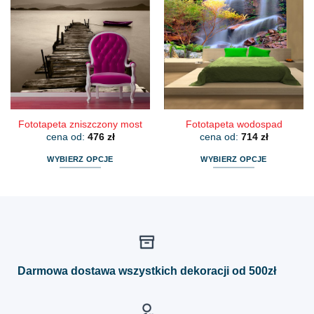
wariantów.
wariantów.
Opcje
Opcje
można
można
wybrać
wybrać
na
na
stronie
stronie
produktu
produktu
Fototapeta zniszczony most
Fototapeta wodospad
cena od:
476
zł
cena od:
714
zł
WYBIERZ OPCJE
WYBIERZ OPCJE
Ten
Ten
produkt
produkt
ma
ma
wiele
wiele
wariantów.
wariantów.
Opcje
Opcje
można
można
Darmowa dostawa wszystkich dekoracji od 500zł
wybrać
wybrać
na
na
stronie
stronie