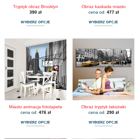
Tryptyk obraz Brooklyn
Obraz kaskada miasto
390
zł
cena od:
477
zł
WYBIERZ OPCJE
WYBIERZ OPCJE
Ten
Ten
produkt
produkt
ma
ma
wiele
wiele
wariantów.
wariantów.
Opcje
Opcje
można
można
wybrać
wybrać
na
na
stronie
stronie
produktu
produktu
Miasto animacja fototapeta
Obraz tryptyk taksówki
cena od:
476
zł
cena od:
290
zł
WYBIERZ OPCJE
WYBIERZ OPCJE
Ten
Ten
produkt
produkt