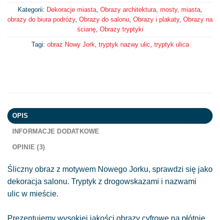
Kategorii:
Dekoracje miasta
,
Obrazy architektura, mosty, miasta
,
obrazy do biura podróży
,
Obrazy do salonu
,
Obrazy i plakaty
,
Obrazy na
ścianę
,
Obrazy tryptyki
Tagi:
obraz Nowy Jork
,
tryptyk nazwy ulic
,
tryptyk ulica
OPIS
INFORMACJE DODATKOWE
OPINIE (3)
Śliczny obraz z motywem Nowego Jorku, sprawdzi się jako
dekoracja salonu. Tryptyk z drogowskazami i nazwami
ulic w mieście.
Prezentujemy wysokiej jakości obrazy cyfrowe na płótnie