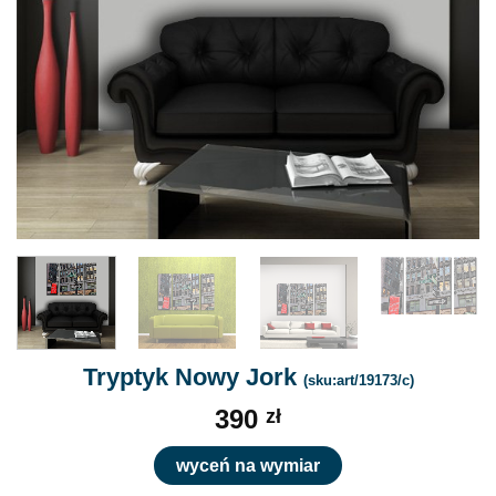
Tryptyk Nowy Jork
(sku:art/19173/c)
390
zł
wyceń na wymiar