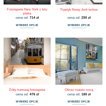
Fototapeta New York z lotu
Tryptyk Nowy Jork turkus
ptaka
cena od:
714
zł
cena od:
250
zł
WYBIERZ OPCJE
WYBIERZ OPCJE
Ten
Ten
produkt
produkt
ma
ma
wiele
wiele
wariantów.
wariantów.
Opcje
Opcje
można
można
wybrać
wybrać
na
na
stronie
stronie
produktu
produktu
Żółty tramwaj fototapeta
Obraz miasto nocą
cena od:
476
zł
cena od:
180
zł
WYBIERZ OPCJE
WYBIERZ OPCJE