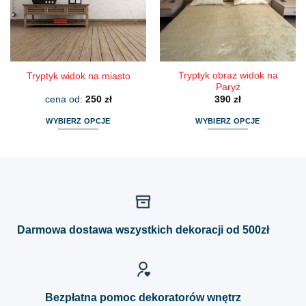
wybrać
wybrać
na
na
stronie
stronie
produktu
produktu
Tryptyk obraz widok na
Tryptyk widok na miasto
Paryż
cena od:
250
zł
390
zł
WYBIERZ OPCJE
WYBIERZ OPCJE
Ten
Ten
produkt
produkt
ma
ma
wiele
wiele
wariantów.
wariantów.
Opcje
Opcje
można
można
Darmowa dostawa wszystkich dekoracji od 500zł
wybrać
wybrać
na
na
stronie
stronie
produktu
produktu
Bezpłatna pomoc dekoratorów wnętrz