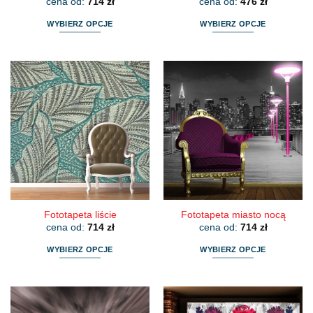
cena od:
714
zł
cena od:
476
zł
WYBIERZ OPCJE
WYBIERZ OPCJE
Ten
Ten
produkt
produkt
ma
ma
wiele
wiele
wariantów.
wariantów.
Opcje
Opcje
można
można
wybrać
wybrać
na
na
stronie
stronie
produktu
produktu
Fototapeta liście
Fototapeta miasto nocą
cena od:
714
zł
cena od:
714
zł
WYBIERZ OPCJE
WYBIERZ OPCJE
Ten
Ten
produkt
produkt
ma
ma
wiele
wiele