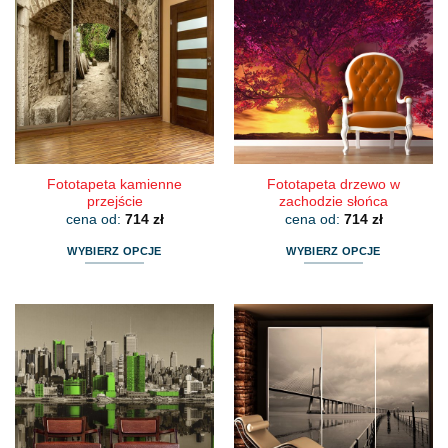
Fototapeta kamienne
Fototapeta drzewo w
przejście
zachodzie słońca
cena od:
714
zł
cena od:
714
zł
WYBIERZ OPCJE
WYBIERZ OPCJE
Ten
Ten
produkt
produkt
ma
ma
wiele
wiele
wariantów.
wariantów.
Opcje
Opcje
można
można
wybrać
wybrać
na
na