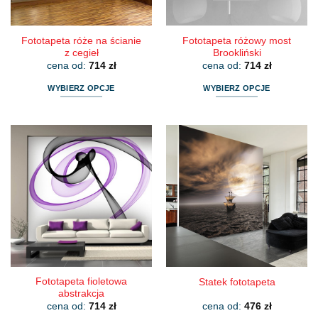
produktu
produktu
Fototapeta róże na ścianie
Fototapeta różowy most
z cegieł
Brookliński
cena od:
714
zł
cena od:
714
zł
WYBIERZ OPCJE
WYBIERZ OPCJE
Ten
Ten
produkt
produkt
ma
ma
wiele
wiele
wariantów.
wariantów.
Opcje
Opcje
można
można
wybrać
wybrać
na
na
stronie
stronie
produktu
produktu
Fototapeta fioletowa
Statek fototapeta
abstrakcja
cena od:
714
zł
cena od:
476
zł