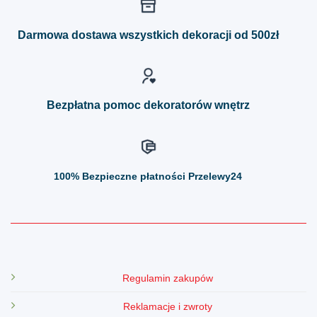
Opcje
Opcje
można
można
Darmowa dostawa wszystkich dekoracji od 500zł
wybrać
wybrać
na
na
stronie
stronie
produktu
produktu
Bezpłatna pomoc dekoratorów wnętrz
100%
Bezpieczne płatności Przelewy24
Regulamin zakupów
Reklamacje i zwroty