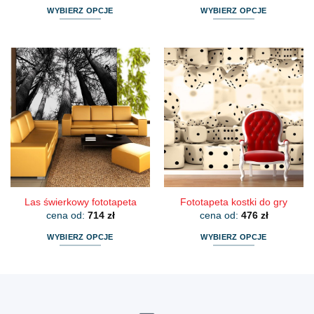
WYBIERZ OPCJE
WYBIERZ OPCJE
Ten
Ten
produkt
produkt
ma
ma
wiele
wiele
wariantów.
wariantów.
Opcje
Opcje
można
można
wybrać
wybrać
na
na
stronie
stronie
produktu
produktu
Las świerkowy fototapeta
Fototapeta kostki do gry
cena od:
714
zł
cena od:
476
zł
WYBIERZ OPCJE
WYBIERZ OPCJE
Ten
Ten
produkt
produkt
ma
ma
wiele
wiele
wariantów.
wariantów.