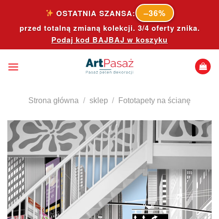
Skip
–36%
OSTATNIA SZANSA:
to
przed totalną zmianą kolekcji. 3/4 oferty znika.
content
Podaj kod
BAJBAJ
w koszyku
Strona główna
/
sklep
/
Fototapety na ścianę