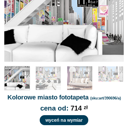
Kolorowe miasto fototapeta
(sku:art/390696/a)
cena od:
714
zł
wyceń na wymiar