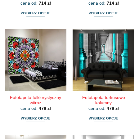
cena od:
714
zł
cena od:
714
zł
WYBIERZ OPCJE
WYBIERZ OPCJE
Ten
Ten
produkt
produkt
ma
ma
wiele
wiele
wariantów.
wariantów.
Opcje
Opcje
można
można
wybrać
wybrać
na
na
stronie
stronie
produktu
produktu
Fototapeta folklorystyczny
Fototapeta turkusowe
witraż
kolumny
cena od:
476
zł
cena od:
476
zł
WYBIERZ OPCJE
WYBIERZ OPCJE
Ten
Ten
produkt
produkt
ma
ma