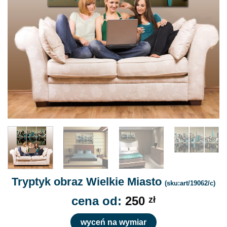
Tryptyk obraz Wielkie Miasto
(sku:art/19062/c)
cena od:
250
zł
wyceń na wymiar