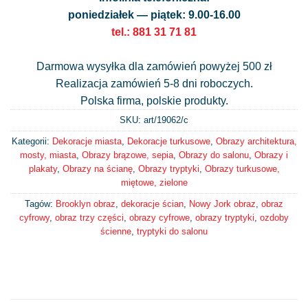
poniedziałek — piątek: 9.00-16.00
tel.: 881 31 71 81
Darmowa wysyłka dla zamówień powyżej 500 zł
Realizacja zamówień 5-8 dni roboczych.
Polska firma, polskie produkty.
SKU: art/
19062/c
Kategorii:
Dekoracje miasta
,
Dekoracje turkusowe
,
Obrazy architektura,
mosty, miasta
,
Obrazy brązowe, sepia
,
Obrazy do salonu
,
Obrazy i
plakaty
,
Obrazy na ścianę
,
Obrazy tryptyki
,
Obrazy turkusowe,
miętowe, zielone
Tagów:
Brooklyn obraz
,
dekoracje ścian
,
Nowy Jork obraz
,
obraz
cyfrowy
,
obraz trzy części
,
obrazy cyfrowe
,
obrazy tryptyki
,
ozdoby
ścienne
,
tryptyki do salonu