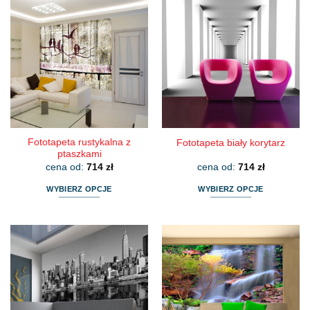
wiele
wiele
wariantów.
wariantów.
Opcje
Opcje
można
można
wybrać
wybrać
na
na
stronie
stronie
produktu
produktu
Fototapeta rustykalna z
Fototapeta biały korytarz
ptaszkami
cena od:
714
zł
cena od:
714
zł
WYBIERZ OPCJE
WYBIERZ OPCJE
Ten
Ten
produkt
produkt
ma
ma
wiele
wiele
wariantów.
wariantów.
Opcje
Opcje
można
można
wybrać
wybrać