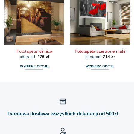
wariantów.
wariantów.
Opcje
Opcje
można
można
wybrać
wybrać
na
na
stronie
stronie
produktu
produktu
Fototapeta winnica
Fototapeta czerwone maki
cena od:
476
zł
cena od:
714
zł
WYBIERZ OPCJE
WYBIERZ OPCJE
Ten
Ten
produkt
produkt
ma
ma
wiele
wiele
wariantów.
wariantów.
Opcje
Opcje
można
można
Darmowa dostawa wszystkich dekoracji od 500zł
wybrać
wybrać
na
na
stronie
stronie