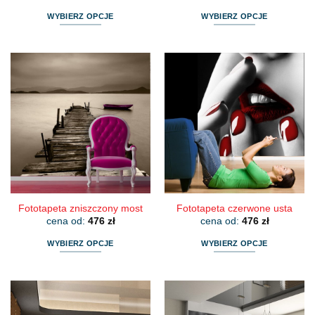
WYBIERZ OPCJE
WYBIERZ OPCJE
Ten
Ten
produkt
produkt
ma
ma
wiele
wiele
wariantów.
wariantów.
Opcje
Opcje
można
można
wybrać
wybrać
na
na
stronie
stronie
produktu
produktu
Fototapeta zniszczony most
Fototapeta czerwone usta
cena od:
476
zł
cena od:
476
zł
WYBIERZ OPCJE
WYBIERZ OPCJE
Ten
Ten
produkt
produkt
ma
ma
wiele
wiele