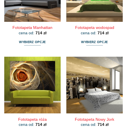
na
na
stronie
stronie
produktu
produktu
Fototapeta Manhattan
Fototapeta wodospad
cena od:
714
zł
cena od:
714
zł
WYBIERZ OPCJE
WYBIERZ OPCJE
Ten
Ten
produkt
produkt
ma
ma
wiele
wiele
wariantów.
wariantów.
Opcje
Opcje
można
można
wybrać
wybrać
na
na
stronie
stronie
produktu
produktu
Fototapeta róża
Fototapeta Nowy Jork
cena od:
714
zł
cena od:
714
zł