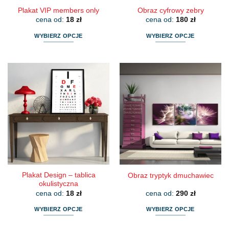
Plakat VIP members only
Obraz cyfrowy zebry
cena od:
18
zł
cena od:
180
zł
WYBIERZ OPCJE
WYBIERZ OPCJE
Ten
Ten
produkt
produkt
ma
ma
wiele
wiele
wariantów.
wariantów.
Opcje
Opcje
można
można
wybrać
wybrać
na
na
stronie
stronie
produktu
produktu
Plakat Design – tablica
Obraz tryptyk dmuchawiec
okulistyczna
cena od:
18
zł
cena od:
290
zł
WYBIERZ OPCJE
WYBIERZ OPCJE
Ten
Ten