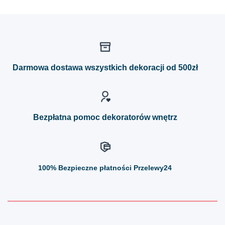
produkt
produkt
ma
ma
wiele
wiele
wariantów.
wariantów.
Opcje
Opcje
można
można
Darmowa dostawa wszystkich dekoracji od 500zł
wybrać
wybrać
na
na
stronie
stronie
produktu
produktu
Bezpłatna pomoc dekoratorów wnętrz
100%
Bezpieczne płatności Przelewy24