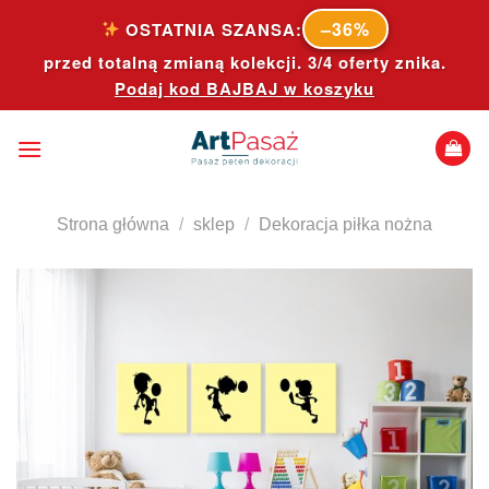
Skip
–36%
OSTATNIA SZANSA:
to
przed totalną zmianą kolekcji. 3/4 oferty znika.
content
Podaj kod
BAJBAJ
w koszyku
Strona główna
/
sklep
/
Dekoracja piłka nożna