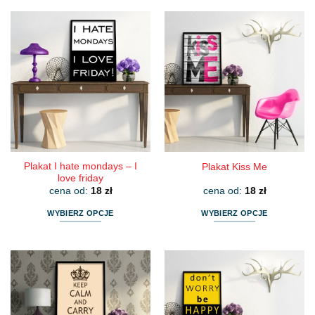
Plakat I hate mondays – I
Plakat Kiss Me
love friday
cena od:
18
zł
cena od:
18
zł
WYBIERZ OPCJE
WYBIERZ OPCJE
Ten
Ten
produkt
produkt
ma
ma
wiele
wiele
wariantów.
wariantów.
Opcje
Opcje