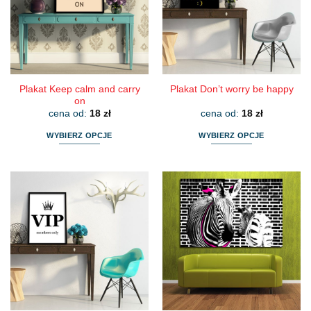
można
można
wybrać
wybrać
na
na
stronie
stronie
produktu
produktu
Plakat Keep calm and carry
Plakat Don’t worry be happy
on
cena od:
18
zł
cena od:
18
zł
WYBIERZ OPCJE
WYBIERZ OPCJE
Ten
Ten
produkt
produkt
ma
ma
wiele
wiele
wariantów.
wariantów.
Opcje
Opcje
można
można
wybrać
wybrać
na
na
stronie
stronie
produktu
produktu