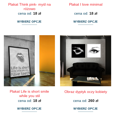
Plakat Think pink- myśl na
Plakat I love minimal
różowo
cena od:
18
zł
cena od:
18
zł
WYBIERZ OPCJE
WYBIERZ OPCJE
Ten
Ten
produkt
produkt
ma
ma
wiele
wiele
wariantów.
wariantów.
Opcje
Opcje
można
można
wybrać
wybrać
na
na
stronie
stronie
produktu
produktu
Plakat Life is short smile
Obraz dyptyk oczy kobiety
while you stil
cena od:
18
zł
cena od:
260
zł
WYBIERZ OPCJE
WYBIERZ OPCJE
Ten
Ten