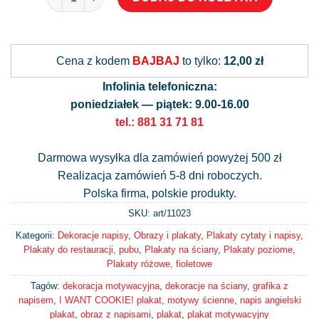
Alternative:
Cena z kodem
BAJBAJ
to tylko:
12,00 zł
Infolinia telefoniczna:
poniedziałek — piątek: 9.00-16.00
tel.: 881 31 71 81
Darmowa wysyłka dla zamówień powyżej 500 zł
Realizacja zamówień 5-8 dni roboczych.
Polska firma, polskie produkty.
SKU: art/
11023
Kategorii:
Dekoracje napisy
,
Obrazy i plakaty
,
Plakaty cytaty i napisy
,
Plakaty do restauracji, pubu
,
Plakaty na ściany
,
Plakaty poziome
,
Plakaty różowe, fioletowe
Tagów:
dekoracja motywacyjna
,
dekoracje na ściany
,
grafika z
napisem
,
I WANT COOKIE! plakat
,
motywy ścienne
,
napis angielski
plakat
,
obraz z napisami
,
plakat
,
plakat motywacyjny