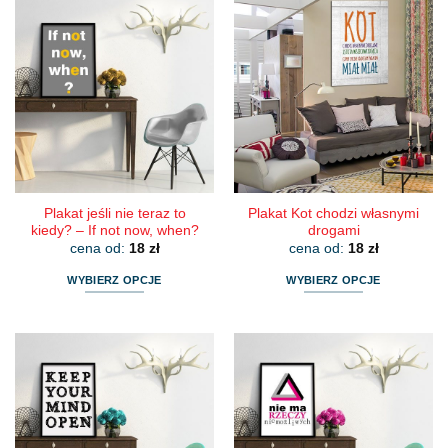
Plakat jeśli nie teraz to
Plakat Kot chodzi własnymi
kiedy? – If not now, when?
drogami
cena od:
18
zł
cena od:
18
zł
WYBIERZ OPCJE
WYBIERZ OPCJE
Ten
Ten
produkt
produkt
ma
ma
wiele
wiele
wariantów.
wariantów.
Opcje
Opcje
można
można