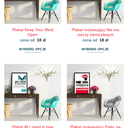
wybrać
wybrać
na
na
stronie
stronie
produktu
produktu
Plakat Keep Your Mind
Plakat motywujący Nie ma
Open
rzeczy niemożliwych
cena od:
18
zł
cena od:
18
zł
WYBIERZ OPCJE
WYBIERZ OPCJE
Ten
Ten
produkt
produkt
ma
ma
wiele
wiele
wariantów.
wariantów.
Opcje
Opcje
można
można
wybrać
wybrać
na
na
stronie
stronie
produktu
produktu
Plakat All I need is new
Plakat motywujący Palec na