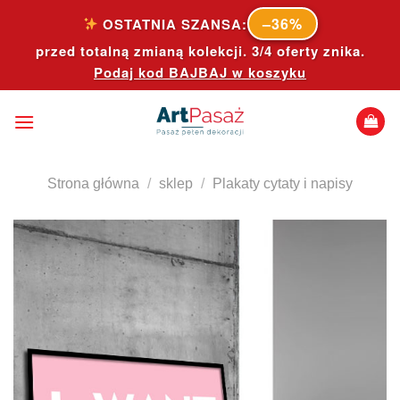
Skip
–36%
OSTATNIA SZANSA:
to
przed totalną zmianą kolekcji. 3/4 oferty znika.
content
Podaj kod
BAJBAJ
w koszyku
Strona główna
/
sklep
/
Plakaty cytaty i napisy