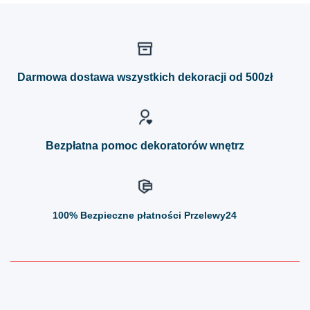
ma
ma
wiele
wiele
wariantów.
wariantów.
Opcje
Opcje
można
można
Darmowa dostawa wszystkich dekoracji od 500zł
wybrać
wybrać
na
na
stronie
stronie
produktu
produktu
Bezpłatna pomoc dekoratorów wnętrz
100%
Bezpieczne płatności Przelewy24