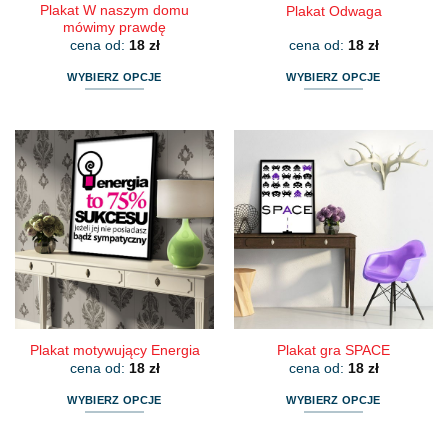
Plakat W naszym domu
Plakat Odwaga
mówimy prawdę
cena od:
18
zł
cena od:
18
zł
WYBIERZ OPCJE
WYBIERZ OPCJE
Ten
Ten
produkt
produkt
ma
ma
wiele
wiele
wariantów.
wariantów.
Opcje
Opcje
można
można
wybrać
wybrać
na
na
stronie
stronie
produktu
produktu
Plakat motywujący Energia
Plakat gra SPACE
cena od:
18
zł
cena od:
18
zł
WYBIERZ OPCJE
WYBIERZ OPCJE
Ten
Ten
produkt
produkt