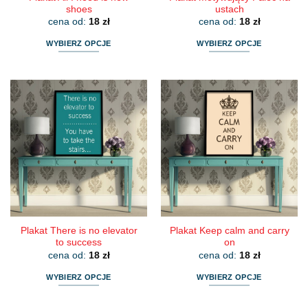
shoes
ustach
cena od:
18
zł
cena od:
18
zł
WYBIERZ OPCJE
WYBIERZ OPCJE
Ten
Ten
produkt
produkt
ma
ma
wiele
wiele
wariantów.
wariantów.
Opcje
Opcje
można
można
wybrać
wybrać
na
na
stronie
stronie
produktu
produktu
Plakat There is no elevator
Plakat Keep calm and carry
to success
on
cena od:
18
zł
cena od:
18
zł
WYBIERZ OPCJE
WYBIERZ OPCJE
Ten
Ten
produkt
produkt