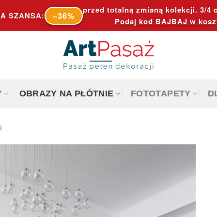
przed totalną zmianą kolekcji. 3/4 o
–36%
A SZANSA:
Podaj kod
BAJBAJ
w kosz
Y
OBRAZY NA PŁÓTNIE
FOTOTAPETY
D
u