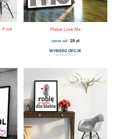
produktu
 If not
Plakat Love Me
cena od:
18
zł
WYBIERZ OPCJE
Ten
produkt
ma
wiele
wariantów.
Opcje
można
wybrać
na
stronie
produktu