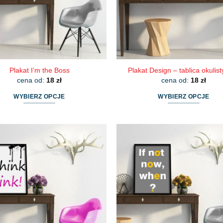
Plakat I’m the Boss
Plakat Design – tablica okulis
cena od:
18
zł
cena od:
18
zł
WYBIERZ OPCJE
WYBIERZ OPCJE
Ten
Ten
produkt
produkt
ma
ma
wiele
wiele
wariantów.
wariantów.
Opcje
Opcje
można
można
wybrać
wybrać
na
na
stronie
stronie