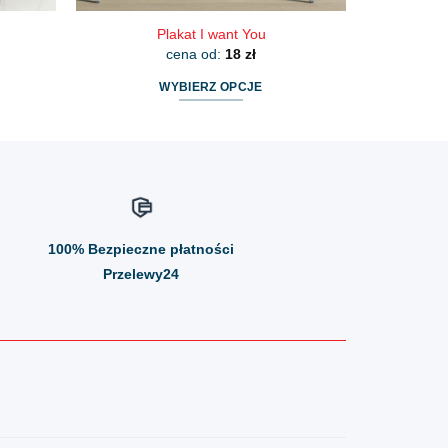
Plakat I want You
cena od:
18
zł
WYBIERZ OPCJE
Ten
produkt
ma
wiele
wariantów.
Opcje
100%
Bezpieczne płatności
można
wybrać
Przelewy24
na
stronie
produktu