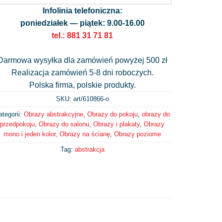
Infolinia telefoniczna:
poniedziałek — piątek: 9.00-16.00
tel.: 881 31 71 81
Darmowa wysyłka dla zamówień powyżej 500 zł
Realizacja zamówień 5-8 dni roboczych.
Polska firma, polskie produkty.
SKU: art/
610866-o
ategorii:
Obrazy abstrakcyjne
,
Obrazy do pokoju
,
obrazy do
przedpokoju
,
Obrazy do salonu
,
Obrazy i plakaty
,
Obrazy
mono i jeden kolor
,
Obrazy na ścianę
,
Obrazy poziome
Tag:
abstrakcja