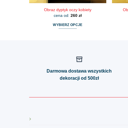
Obraz dyptyk oczy kobiety
Ob
cena od:
260
zł
WYBIERZ OPCJE
Ten
produkt
ma
wiele
wariantów.
Opcje
Darmowa dostawa wszystkich
można
dekoracji od 500zł
wybrać
na
stronie
produktu