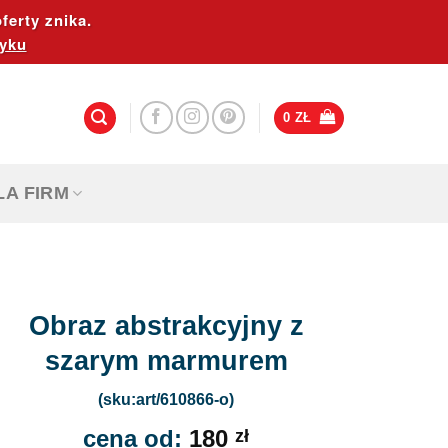
ferty znika.
yku
0
ZŁ
LA FIRM
Obraz abstrakcyjny z
szarym marmurem
(sku:art/610866-o)
cena od:
180
zł