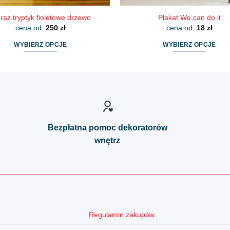
raz tryptyk fioletowe drzewo
Plakat We can do it
cena od:
250
zł
cena od:
18
zł
WYBIERZ OPCJE
WYBIERZ OPCJE
Ten
Ten
produkt
produkt
ma
ma
wiele
wiele
wariantów.
wariantów.
Opcje
Opcje
Bezpłatna pomoc dekoratorów
można
można
wnętrz
wybrać
wybrać
na
na
stronie
stronie
produktu
produktu
Regulamin zakupów