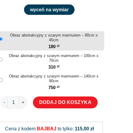
wyceń na wymiar
Obraz abstrakcyjny z szarym marmurem – 80cm x
45cm
180
zł
Obraz abstrakcyjny z szarym marmurem – 100cm x
70cm
310
zł
Obraz abstrakcyjny z szarym marmurem – 140cm x
90cm
750
zł
ilość Obraz abstrakcyjny z szarym marmurem
DODAJ DO KOSZYKA
Alternative:
Cena z kodem
BAJBAJ
to tylko:
115,00 zł