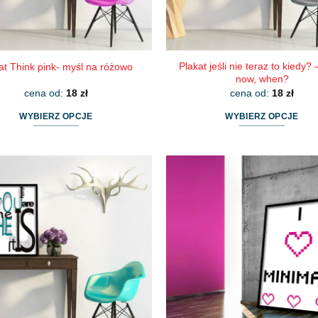
produktu
produktu
Plakat jeśli nie teraz to kiedy? –
at Think pink- myśl na różowo
now, when?
cena od:
18
zł
cena od:
18
zł
WYBIERZ OPCJE
WYBIERZ OPCJE
Ten
Ten
produkt
produkt
ma
ma
wiele
wiele
wariantów.
wariantów.
Opcje
Opcje
można
można
wybrać
wybrać
na
na
stronie
stronie
produktu
produktu