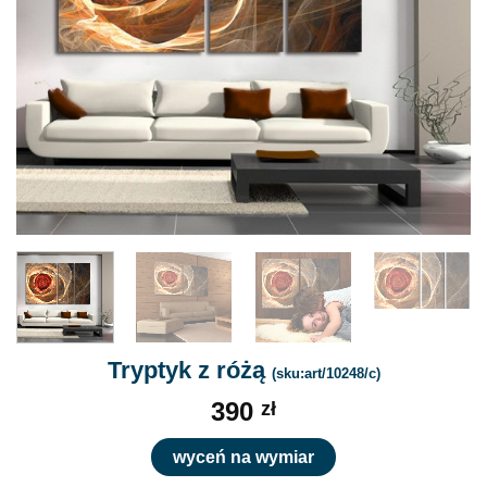
Tryptyk z różą
(sku:art/10248/c)
390
zł
wyceń na wymiar