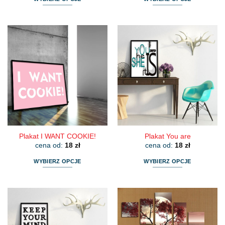
Ten
Ten
produkt
produkt
ma
ma
wiele
wiele
wariantów.
wariantów.
Opcje
Opcje
można
można
wybrać
wybrać
na
na
stronie
stronie
produktu
produktu
Plakat I WANT COOKIE!
Plakat You are
cena od:
18
zł
cena od:
18
zł
WYBIERZ OPCJE
WYBIERZ OPCJE
Ten
Ten
produkt
produkt
ma
ma
wiele
wiele
wariantów.
wariantów.