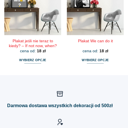
można
można
wybrać
wybrać
na
na
stronie
stronie
produktu
produktu
Plakat jeśli nie teraz to
Plakat We can do it
kiedy? – If not now, when?
cena od:
18
zł
cena od:
18
zł
WYBIERZ OPCJE
WYBIERZ OPCJE
Ten
Ten
produkt
produkt
ma
ma
wiele
wiele
wariantów.
wariantów.
Opcje
Opcje
można
można
Darmowa dostawa wszystkich dekoracji od 500zł
wybrać
wybrać
na
na
stronie
stronie
produktu
produktu