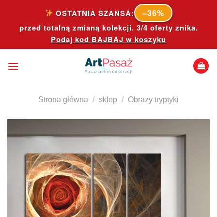
Skip
–36%
OSTATNIA SZANSA:
to
przed totalną zmianą kolekcji. 3/4 oferty znika.
content
Podaj kod
BAJBAJ
w koszyku
Strona główna
/
sklep
/
Obrazy tryptyki