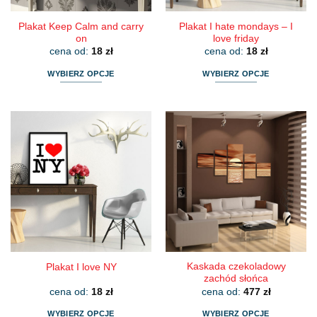
Plakat Keep Calm and carry
Plakat I hate mondays – I
on
love friday
cena od:
18
zł
cena od:
18
zł
WYBIERZ OPCJE
WYBIERZ OPCJE
Ten
Ten
produkt
produkt
ma
ma
wiele
wiele
wariantów.
wariantów.
Opcje
Opcje
można
można
wybrać
wybrać
na
na
stronie
stronie
produktu
produktu
Kaskada czekoladowy
Plakat I love NY
zachód słońca
cena od:
18
zł
cena od:
477
zł
WYBIERZ OPCJE
WYBIERZ OPCJE