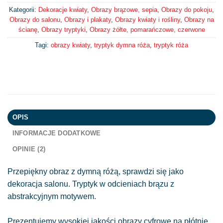
Kategorii:
Dekoracje kwiaty
,
Obrazy brązowe, sepia
,
Obrazy do pokoju
,
Obrazy do salonu
,
Obrazy i plakaty
,
Obrazy kwiaty i rośliny
,
Obrazy na
ścianę
,
Obrazy tryptyki
,
Obrazy żółte, pomarańczowe, czerwone
Tagi:
obrazy kwiaty
,
tryptyk dymna róża
,
tryptyk róża
OPIS
INFORMACJE DODATKOWE
OPINIE (2)
Przepiękny obraz z dymną różą, sprawdzi się jako
dekoracja salonu. Tryptyk w odcieniach brązu z
abstrakcyjnym motywem.
Prezentujemy wysokiej jakości obrazy cyfrowe na płótnie