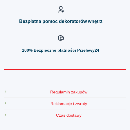
na
na
stronie
stronie
produktu
produktu
Bezpłatna pomoc dekoratorów wnętrz
100%
Bezpieczne płatności Przelewy24
Regulamin zakupów
Reklamacje i zwroty
Czas dostawy