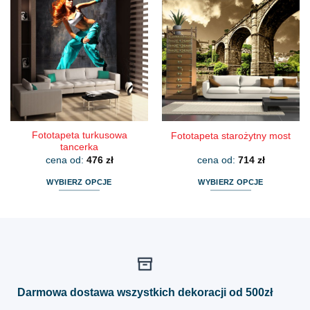
wiele
wiele
wariantów.
wariantów.
Opcje
Opcje
można
można
wybrać
wybrać
na
na
stronie
stronie
produktu
produktu
Fototapeta turkusowa
Fototapeta starożytny most
tancerka
cena od:
476
zł
cena od:
714
zł
WYBIERZ OPCJE
WYBIERZ OPCJE
Ten
Ten
produkt
produkt
ma
ma
wiele
wiele
wariantów.
wariantów.
Opcje
Opcje
można
można
Darmowa dostawa wszystkich dekoracji od 500zł
wybrać
wybrać