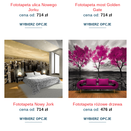
Fototapeta ulica Nowego
Fototapeta most Golden
Jorku
Gate
cena od:
714
zł
cena od:
714
zł
WYBIERZ OPCJE
WYBIERZ OPCJE
Ten
Ten
produkt
produkt
ma
ma
wiele
wiele
wariantów.
wariantów.
Opcje
Opcje
można
można
wybrać
wybrać
na
na
stronie
stronie
produktu
produktu
Fototapeta Nowy Jork
Fototapeta różowe drzewa
cena od:
714
zł
cena od:
476
zł
WYBIERZ OPCJE
WYBIERZ OPCJE
Ten
Ten