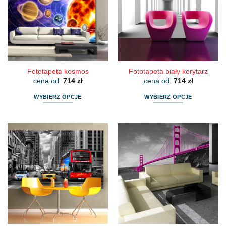
Fototapeta kosmos
Fototapeta biały korytarz
cena od:
714
zł
cena od:
714
zł
WYBIERZ OPCJE
WYBIERZ OPCJE
Ten
Ten
produkt
produkt
ma
ma
wiele
wiele
wariantów.
wariantów.
Opcje
Opcje
można
można
wybrać
wybrać
na
na
stronie
stronie
produktu
produktu