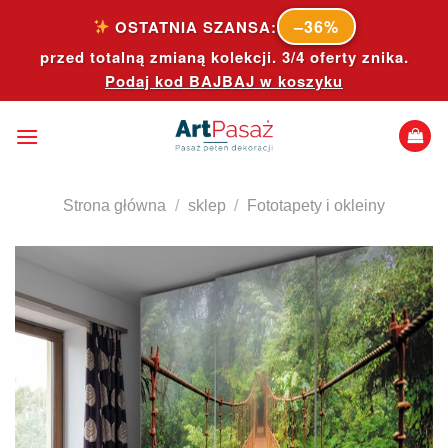
Skip
–36%
OSTATNIA SZANSA:
to
przed totalną zmianą kolekcji. 3/4 oferty znika.
content
Podaj kod
BAJBAJ
w koszyku
Strona główna
/
sklep
/
Fototapety i okleiny