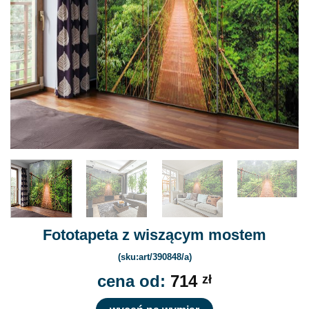
Fototapeta z wiszącym mostem
(sku:art/390848/a)
cena od:
714
zł