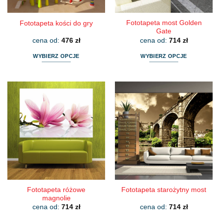
produktu
produktu
Fototapeta most Golden
Fototapeta kości do gry
Gate
cena od:
476
zł
cena od:
714
zł
WYBIERZ OPCJE
WYBIERZ OPCJE
Ten
Ten
produkt
produkt
ma
ma
wiele
wiele
wariantów.
wariantów.
Opcje
Opcje
można
można
wybrać
wybrać
na
na
stronie
stronie
produktu
produktu
Fototapeta różowe
Fototapeta starożytny most
magnolie
cena od:
714
zł
cena od:
714
zł