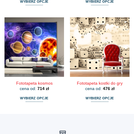
WYBIERZ OPCJE
WYBIERZ OPCJE
Ten
Ten
produkt
produkt
ma
ma
wiele
wiele
wariantów.
wariantów.
Opcje
Opcje
można
można
wybrać
wybrać
na
na
stronie
stronie
produktu
produktu
Fototapeta kosmos
Fototapeta kostki do gry
cena od:
714
zł
cena od:
476
zł
WYBIERZ OPCJE
WYBIERZ OPCJE
Ten
Ten
produkt
produkt
ma
ma
wiele
wiele
wariantów.
wariantów.