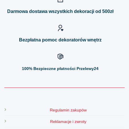
Opcje
Opcje
można
można
Darmowa dostawa wszystkich dekoracji od 500zł
wybrać
wybrać
na
na
stronie
stronie
produktu
produktu
Bezpłatna pomoc dekoratorów wnętrz
100%
Bezpieczne płatności Przelewy24
Regulamin zakupów
Reklamacje i zwroty