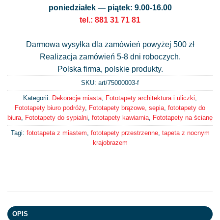
poniedziałek — piątek: 9.00-16.00
tel.: 881 31 71 81
Darmowa wysyłka dla zamówień powyżej 500 zł
Realizacja zamówień 5-8 dni roboczych.
Polska firma, polskie produkty.
SKU: art/
75000003-f
Kategorii:
Dekoracje miasta
,
Fototapety architektura i uliczki
,
Fototapety biuro podróży
,
Fototapety brązowe, sepia
,
fototapety do
biura
,
Fototapety do sypialni
,
fototapety kawiarnia
,
Fototapety na ścianę
Tagi:
fototapeta z miastem
,
fototapety przestrzenne
,
tapeta z nocnym
krajobrazem
OPIS