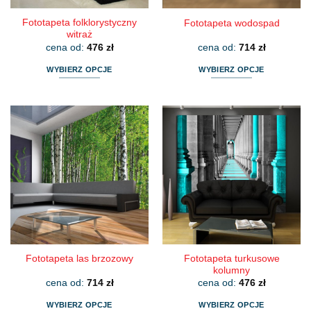
Fototapeta folklorystyczny
Fototapeta wodospad
witraż
cena od:
476
zł
cena od:
714
zł
WYBIERZ OPCJE
WYBIERZ OPCJE
Ten
Ten
produkt
produkt
ma
ma
wiele
wiele
wariantów.
wariantów.
Opcje
Opcje
można
można
wybrać
wybrać
na
na
stronie
stronie
produktu
produktu
Fototapeta turkusowe
Fototapeta las brzozowy
kolumny
cena od:
714
zł
cena od:
476
zł
WYBIERZ OPCJE
WYBIERZ OPCJE