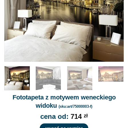
Fototapeta z motywem weneckiego
widoku
(sku:art/75000003-f)
cena od:
714
zł