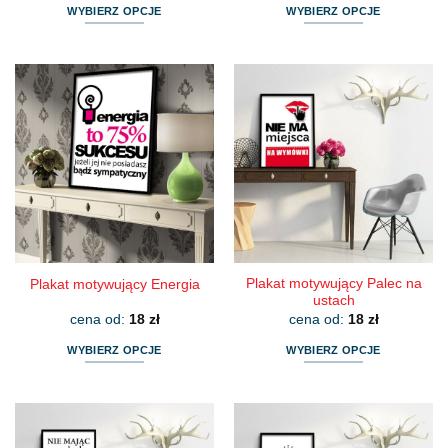
WYBIERZ OPCJE
WYBIERZ OPCJE
Ten
Ten
produkt
produkt
ma
ma
wiele
wiele
wariantów.
wariantów.
Opcje
Opcje
można
można
wybrać
wybrać
na
na
stronie
stronie
produktu
produktu
Plakat motywujący Palec na
Plakat motywujący Energia
ustach
cena od:
18
zł
cena od:
18
zł
WYBIERZ OPCJE
WYBIERZ OPCJE
Ten
Ten
produkt
produkt
ma
ma
wiele
wiele