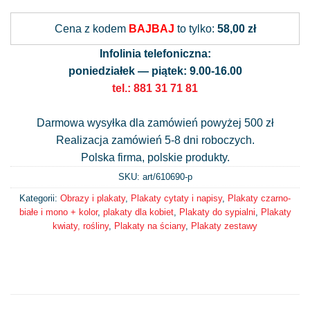
Alternative:
Cena z kodem
BAJBAJ
to tylko:
58,00 zł
Infolinia telefoniczna:
poniedziałek — piątek: 9.00-16.00
tel.: 881 31 71 81
Darmowa wysyłka dla zamówień powyżej 500 zł
Realizacja zamówień 5-8 dni roboczych.
Polska firma, polskie produkty.
SKU: art/
610690-p
Kategorii:
Obrazy i plakaty
,
Plakaty cytaty i napisy
,
Plakaty czarno-
białe i mono + kolor
,
plakaty dla kobiet
,
Plakaty do sypialni
,
Plakaty
kwiaty, rośliny
,
Plakaty na ściany
,
Plakaty zestawy