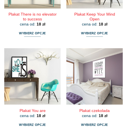
produktu
produktu
Plakat There is no elevator
Plakat Keep Your Mind
to success
Open
cena od:
18
zł
cena od:
18
zł
WYBIERZ OPCJE
WYBIERZ OPCJE
Ten
Ten
produkt
produkt
ma
ma
wiele
wiele
wariantów.
wariantów.
Opcje
Opcje
można
można
wybrać
wybrać
na
na
stronie
stronie
produktu
produktu
Plakat You are
Plakat czekolada
cena od:
18
zł
cena od:
18
zł
WYBIERZ OPCJE
WYBIERZ OPCJE