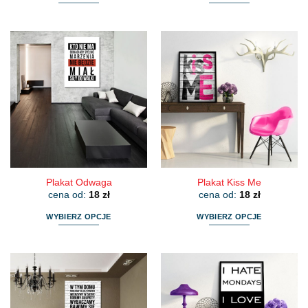
Ten
Ten
produkt
produkt
ma
ma
wiele
wiele
wariantów.
wariantów.
Opcje
Opcje
można
można
wybrać
wybrać
na
na
stronie
stronie
produktu
produktu
Plakat Odwaga
Plakat Kiss Me
cena od:
18
zł
cena od:
18
zł
WYBIERZ OPCJE
WYBIERZ OPCJE
Ten
Ten
produkt
produkt
ma
ma
wiele
wiele
wariantów.
wariantów.
Opcje
Opcje