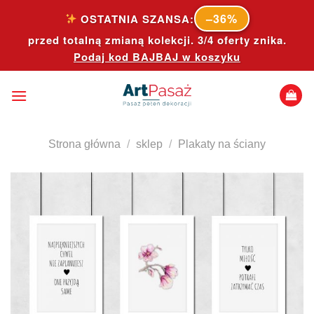
Skip
–36%
OSTATNIA SZANSA:
to
przed totalną zmianą kolekcji. 3/4 oferty znika.
content
Podaj kod
BAJBAJ
w koszyku
Strona główna
/
sklep
/
Plakaty na ściany