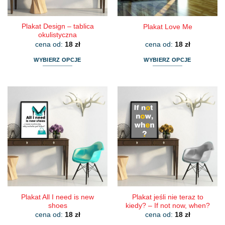
Plakat Design – tablica
Plakat Love Me
okulistyczna
cena od:
18
zł
cena od:
18
zł
WYBIERZ OPCJE
WYBIERZ OPCJE
Ten
Ten
produkt
produkt
ma
ma
wiele
wiele
wariantów.
wariantów.
Opcje
Opcje
można
można
wybrać
wybrać
na
na
stronie
stronie
produktu
produktu
Plakat All I need is new
Plakat jeśli nie teraz to
shoes
kiedy? – If not now, when?
cena od:
18
zł
cena od:
18
zł