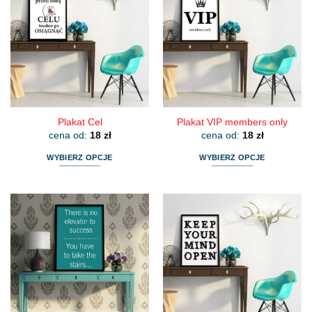
wariantów.
wariantów.
Opcje
Opcje
można
można
wybrać
wybrać
na
na
stronie
stronie
produktu
produktu
Plakat Cel
Plakat VIP members only
cena od:
18
zł
cena od:
18
zł
WYBIERZ OPCJE
WYBIERZ OPCJE
Ten
Ten
produkt
produkt
ma
ma
wiele
wiele
wariantów.
wariantów.
Opcje
Opcje
można
można
wybrać
wybrać
na
na
stronie
stronie