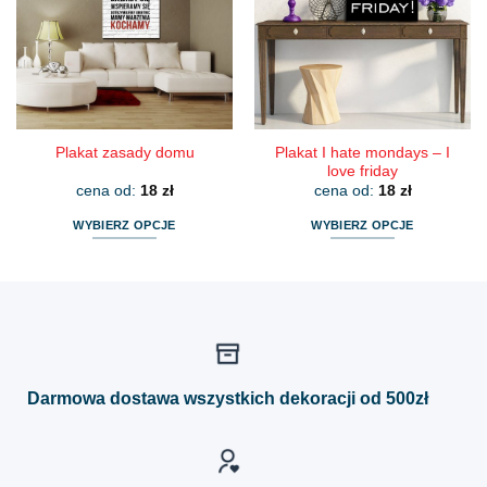
można
można
wybrać
wybrać
na
na
stronie
stronie
produktu
produktu
Plakat I hate mondays – I
Plakat zasady domu
love friday
cena od:
18
zł
cena od:
18
zł
WYBIERZ OPCJE
WYBIERZ OPCJE
Ten
Ten
produkt
produkt
ma
ma
wiele
wiele
wariantów.
wariantów.
Opcje
Opcje
można
można
Darmowa dostawa wszystkich dekoracji od 500zł
wybrać
wybrać
na
na
stronie
stronie
produktu
produktu