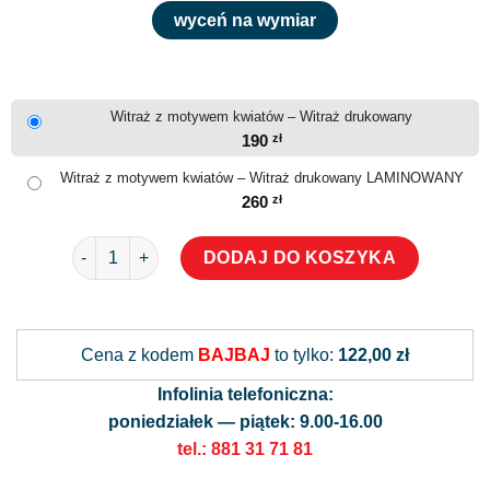
wyceń na wymiar
Witraż z motywem kwiatów – Witraż drukowany
190
zł
Witraż z motywem kwiatów – Witraż drukowany LAMINOWANY
260
zł
ilość Witraż z motywem kwiatów
DODAJ DO KOSZYKA
Alternative:
Cena z kodem
BAJBAJ
to tylko:
122,00 zł
Infolinia telefoniczna:
poniedziałek — piątek: 9.00-16.00
tel.: 881 31 71 81