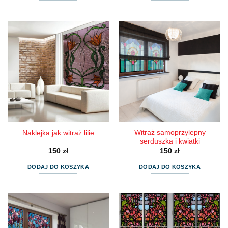
Witraż samoprzylepny
Naklejka jak witraż lilie
serduszka i kwiatki
150
zł
150
zł
DODAJ DO KOSZYKA
DODAJ DO KOSZYKA