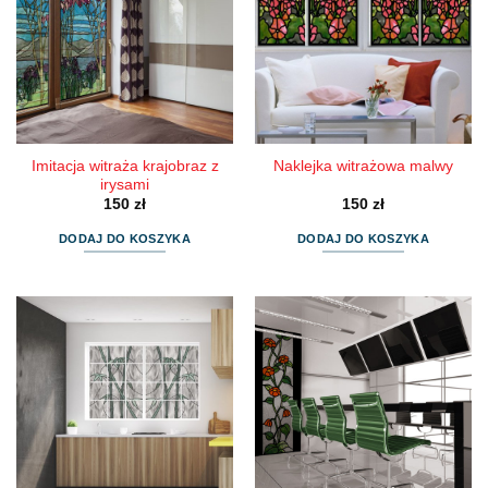
Imitacja witraża krajobraz z
Naklejka witrażowa malwy
irysami
150
zł
150
zł
DODAJ DO KOSZYKA
DODAJ DO KOSZYKA