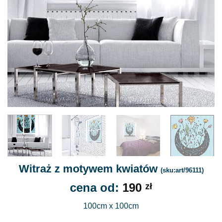
Witraż z motywem kwiatów
(sku:art/96111)
cena od:
190
zł
100cm x 100cm