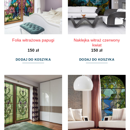
Naklejka witraż czerwony
Folia witrażowa papugi
kwiat
150
zł
150
zł
DODAJ DO KOSZYKA
DODAJ DO KOSZYKA