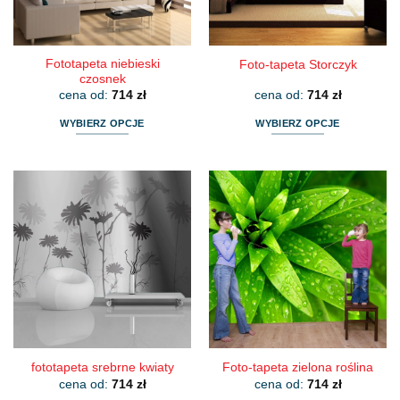
stronie
stronie
produktu
produktu
Fototapeta niebieski
Foto-tapeta Storczyk
czosnek
cena od:
714
zł
cena od:
714
zł
WYBIERZ OPCJE
WYBIERZ OPCJE
Ten
Ten
produkt
produkt
ma
ma
wiele
wiele
wariantów.
wariantów.
Opcje
Opcje
można
można
wybrać
wybrać
na
na
stronie
stronie
produktu
produktu
fototapeta srebrne kwiaty
Foto-tapeta zielona roślina
cena od:
714
zł
cena od:
714
zł