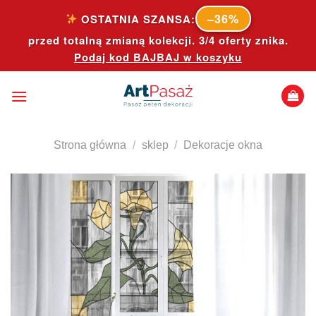
Skip
–36%
OSTATNIA SZANSA:
to
przed totalną zmianą kolekcji. 3/4 oferty znika.
content
Podaj kod
BAJBAJ
w koszyku
Strona główna
/
sklep
/
Dekoracje okna