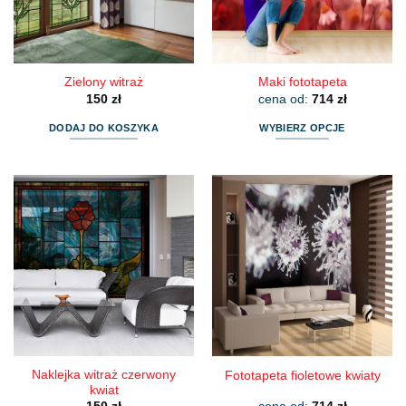
Zielony witraż
Maki fototapeta
150
zł
cena od:
714
zł
DODAJ DO KOSZYKA
WYBIERZ OPCJE
Ten
produkt
ma
wiele
wariantów.
Opcje
można
wybrać
na
stronie
produktu
Naklejka witraż czerwony
Fototapeta fioletowe kwiaty
kwiat