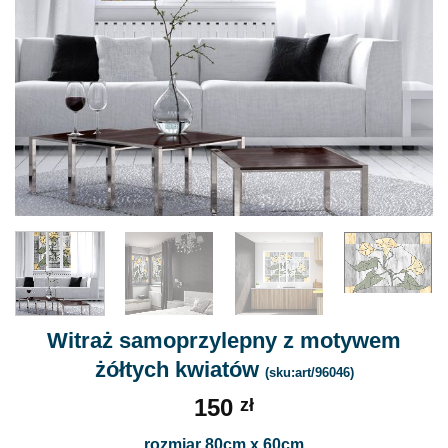
Witraż samoprzylepny z motywem
żółtych kwiatów
(sku:art/96046)
150
zł
rozmiar 80cm x 60cm