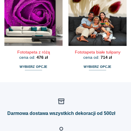
wariantów.
wariantów.
Opcje
Opcje
można
można
wybrać
wybrać
na
na
stronie
stronie
produktu
produktu
Fototapeta z różą
Fototapeta białe tulipany
cena od:
476
zł
cena od:
714
zł
WYBIERZ OPCJE
WYBIERZ OPCJE
Ten
Ten
produkt
produkt
ma
ma
wiele
wiele
wariantów.
wariantów.
Opcje
Opcje
można
można
Darmowa dostawa wszystkich dekoracji od 500zł
wybrać
wybrać
na
na
stronie
stronie