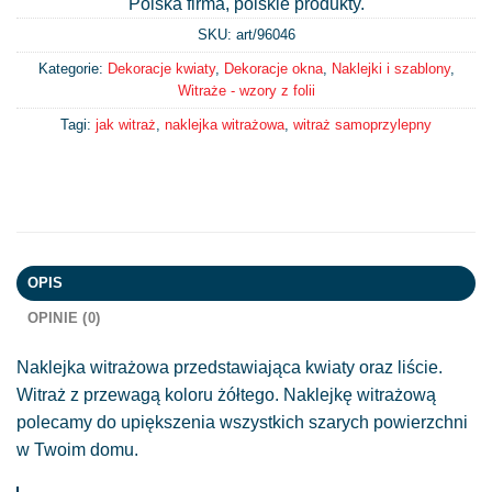
Polska firma, polskie produkty.
SKU: art/
96046
Kategorie:
Dekoracje kwiaty
,
Dekoracje okna
,
Naklejki i szablony
,
Witraże - wzory z folii
Tagi:
jak witraż
,
naklejka witrażowa
,
witraż samoprzylepny
OPIS
OPINIE (0)
Naklejka witrażowa przedstawiająca kwiaty oraz liście.
Witraż z przewagą koloru żółtego. Naklejkę witrażową
polecamy do upiększenia wszystkich szarych powierzchni
w Twoim domu.