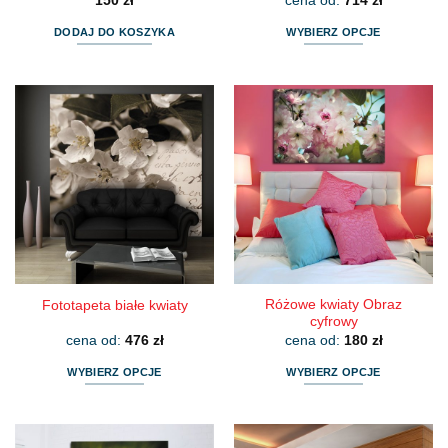
150
zł
cena od:
714
zł
DODAJ DO KOSZYKA
WYBIERZ OPCJE
Ten
produkt
ma
wiele
wariantów.
Opcje
można
wybrać
na
stronie
produktu
Różowe kwiaty Obraz
Fototapeta białe kwiaty
cyfrowy
cena od:
476
zł
cena od:
180
zł
WYBIERZ OPCJE
WYBIERZ OPCJE
Ten
Ten
produkt
produkt
ma
ma