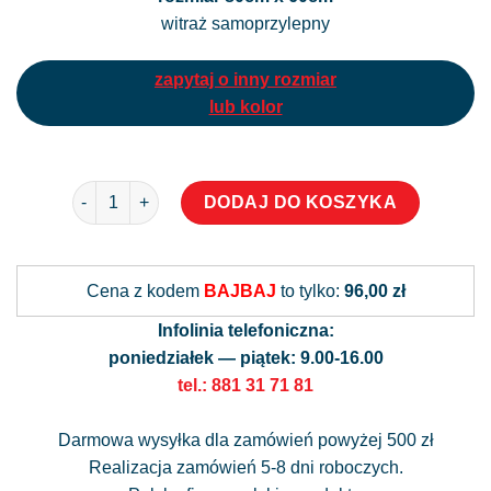
witraż samoprzylepny
zapytaj o inny rozmiar
lub kolor
ilość Witraż samoprzylepny z motywem żółtych kwiatów
Alternati
DODAJ DO KOSZYKA
Cena z kodem
BAJBAJ
to tylko:
96,00 zł
Infolinia telefoniczna:
poniedziałek — piątek: 9.00-16.00
tel.: 881 31 71 81
Darmowa wysyłka dla zamówień powyżej 500 zł
Realizacja zamówień 5-8 dni roboczych.