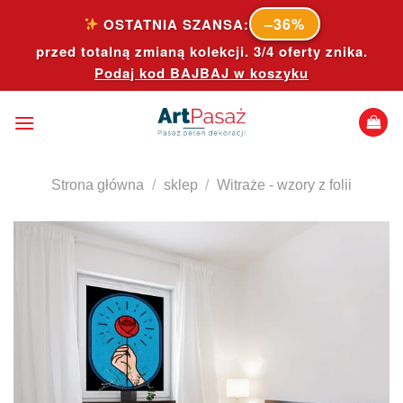
Skip
–36%
OSTATNIA SZANSA:
to
przed totalną zmianą kolekcji. 3/4 oferty znika.
content
Podaj kod
BAJBAJ
w koszyku
Strona główna
/
sklep
/
Witraże - wzory z folii