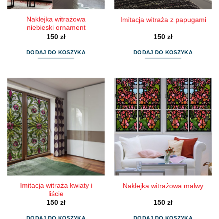
Naklejka witrażowa
Imitacja witraża z papugami
niebieski ornament
150
zł
150
zł
DODAJ DO KOSZYKA
DODAJ DO KOSZYKA
Imitacja witraża kwiaty i
Naklejka witrażowa malwy
liście
150
zł
150
zł
DODAJ DO KOSZYKA
DODAJ DO KOSZYKA