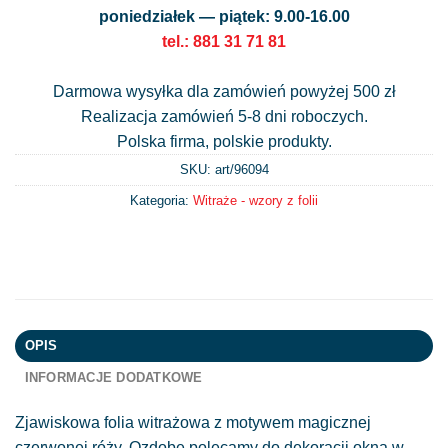
poniedziałek — piątek: 9.00-16.00
tel.: 881 31 71 81
Darmowa wysyłka dla zamówień powyżej 500 zł
Realizacja zamówień 5-8 dni roboczych.
Polska firma, polskie produkty.
SKU: art/
96094
Kategoria:
Witraże - wzory z folii
OPIS
INFORMACJE DODATKOWE
Zjawiskowa folia witrażowa z motywem magicznej
czerwonej róży. Ozdobę polecamy do dekoracji okna w