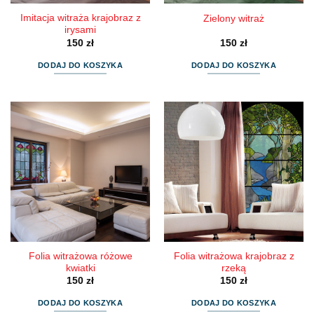
Imitacja witraża krajobraz z
Zielony witraż
irysami
150
zł
150
zł
DODAJ DO KOSZYKA
DODAJ DO KOSZYKA
Folia witrażowa różowe
Folia witrażowa krajobraz z
kwiatki
rzeką
150
zł
150
zł
DODAJ DO KOSZYKA
DODAJ DO KOSZYKA