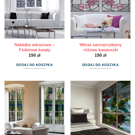
Naklejka witrażowa –
Witraż samoprzylepny
Fioletowe kwiaty
różowe kwiatuszki
150
zł
150
zł
DODAJ DO KOSZYKA
DODAJ DO KOSZYKA