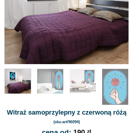
Witraż samoprzylepny z czerwoną różą
(sku:art/96094)
cena od:
190
zł