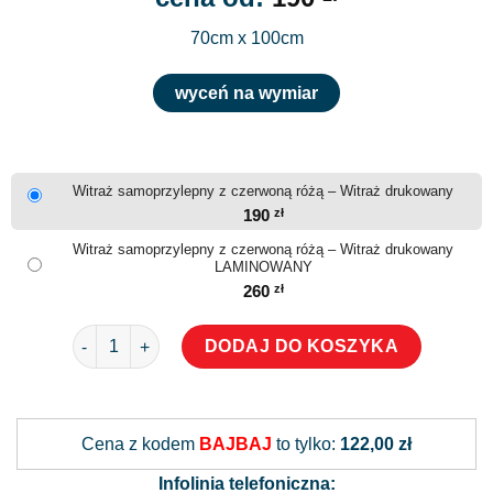
70cm x 100cm
wyceń na wymiar
Witraż samoprzylepny z czerwoną różą – Witraż drukowany
190
zł
Witraż samoprzylepny z czerwoną różą – Witraż drukowany
LAMINOWANY
260
zł
ilość Witraż samoprzylepny z czerwoną różą
DODAJ DO KOSZYKA
Alternative:
Cena z kodem
BAJBAJ
to tylko:
122,00 zł
Infolinia telefoniczna: