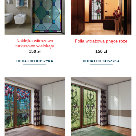
Naklejka witrażowa
Folia witrażowa pnące róże
turkusowe wielokąty
150
zł
150
zł
DODAJ DO KOSZYKA
DODAJ DO KOSZYKA