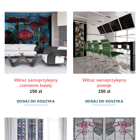
Witraż samoprzylepny
Witraż samoprzylepny
czerwone kwiaty
powoje
150
zł
150
zł
DODAJ DO KOSZYKA
DODAJ DO KOSZYKA