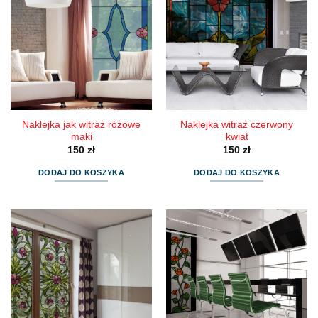
Naklejka jak witraż różowe
Naklejka witraż czerwony
maki
kwiat
150
zł
150
zł
DODAJ DO KOSZYKA
DODAJ DO KOSZYKA