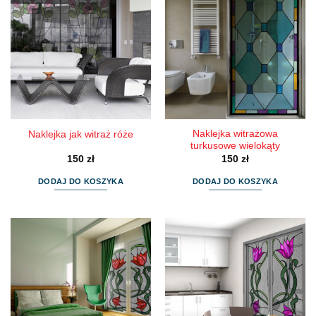
Naklejka witrażowa
Naklejka jak witraż róże
turkusowe wielokąty
150
zł
150
zł
DODAJ DO KOSZYKA
DODAJ DO KOSZYKA