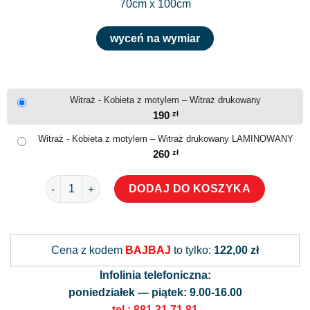
70cm x 100cm
wyceń na wymiar
Witraż - Kobieta z motylem – Witraż drukowany
190
zł
Witraż - Kobieta z motylem – Witraż drukowany LAMINOWANY
260
zł
ilość Witraż - Kobieta z motylem
DODAJ DO KOSZYKA
Alternative:
Cena z kodem
BAJBAJ
to tylko:
122,00 zł
Infolinia telefoniczna:
poniedziałek — piątek: 9.00-16.00
tel.: 881 31 71 81