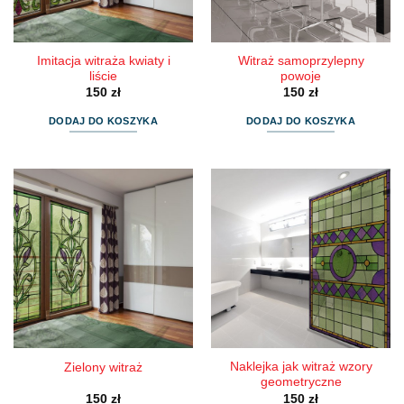
Imitacja witraża kwiaty i
Witraż samoprzylepny
liście
powoje
150
zł
150
zł
DODAJ DO KOSZYKA
DODAJ DO KOSZYKA
Naklejka jak witraż wzory
Zielony witraż
geometryczne
150
zł
150
zł