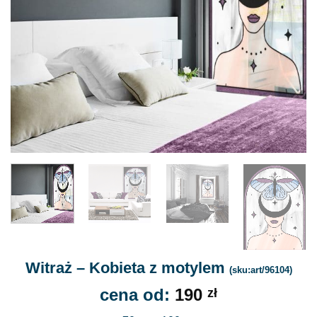
Witraż – Kobieta z motylem
(sku:art/96104)
cena od:
190
zł