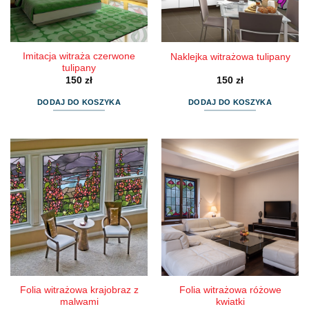
Imitacja witraża czerwone
Naklejka witrażowa tulipany
tulipany
150
zł
150
zł
DODAJ DO KOSZYKA
DODAJ DO KOSZYKA
Folia witrażowa krajobraz z
Folia witrażowa różowe
malwami
kwiatki