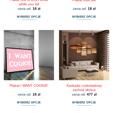
Plakat Kiss Me
while you stil
cena od:
18
zł
cena od:
18
zł
WYBIERZ OPCJE
WYBIERZ OPCJE
Ten
Ten
produkt
produkt
ma
ma
wiele
wiele
wariantów.
wariantów.
Opcje
Opcje
można
można
wybrać
wybrać
na
na
stronie
stronie
produktu
produktu
Kaskada czekoladowy
Plakat I WANT COOKIE!
zachód słońca
cena od:
18
zł
cena od:
477
zł
WYBIERZ OPCJE
WYBIERZ OPCJE
Ten
Ten