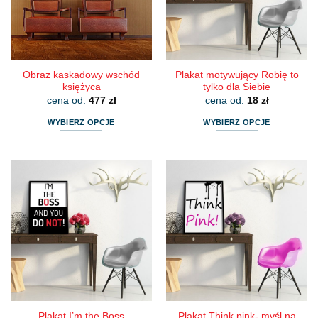
wybrać
wybrać
na
na
stronie
stronie
produktu
produktu
Obraz kaskadowy wschód
Plakat motywujący Robię to
księżyca
tylko dla Siebie
cena od:
477
zł
cena od:
18
zł
WYBIERZ OPCJE
WYBIERZ OPCJE
Ten
Ten
produkt
produkt
ma
ma
wiele
wiele
wariantów.
wariantów.
Opcje
Opcje
można
można
wybrać
wybrać
na
na
stronie
stronie
produktu
produktu
Plakat Think pink- myśl na
Plakat I’m the Boss