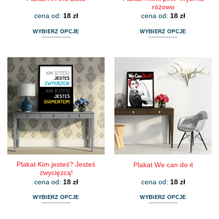
różowo
cena od:
18
zł
cena od:
18
zł
WYBIERZ OPCJE
WYBIERZ OPCJE
Ten
Ten
produkt
produkt
ma
ma
wiele
wiele
wariantów.
wariantów.
Opcje
Opcje
można
można
wybrać
wybrać
na
na
stronie
stronie
produktu
produktu
Plakat Kim jesteś? Jesteś
Plakat We can do it
zwycięzcą!
cena od:
18
zł
cena od:
18
zł
WYBIERZ OPCJE
WYBIERZ OPCJE
Ten
Ten
produkt
produkt