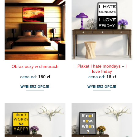
Plakat I hate mondays – I
Obraz oczy w chmurach
love friday
cena od:
180
zł
cena od:
18
zł
WYBIERZ OPCJE
WYBIERZ OPCJE
Ten
Ten
produkt
produkt
ma
ma
wiele
wiele
wariantów.
wariantów.
Opcje
Opcje
można
można