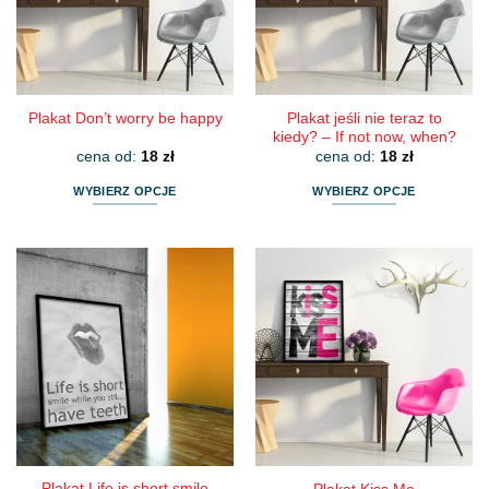
wybrać
wybrać
na
na
stronie
stronie
produktu
produktu
Plakat jeśli nie teraz to
Plakat Don’t worry be happy
kiedy? – If not now, when?
cena od:
18
zł
cena od:
18
zł
WYBIERZ OPCJE
WYBIERZ OPCJE
Ten
Ten
produkt
produkt
ma
ma
wiele
wiele
wariantów.
wariantów.
Opcje
Opcje
można
można
wybrać
wybrać
na
na
stronie
stronie
produktu
produktu
Plakat Life is short smile