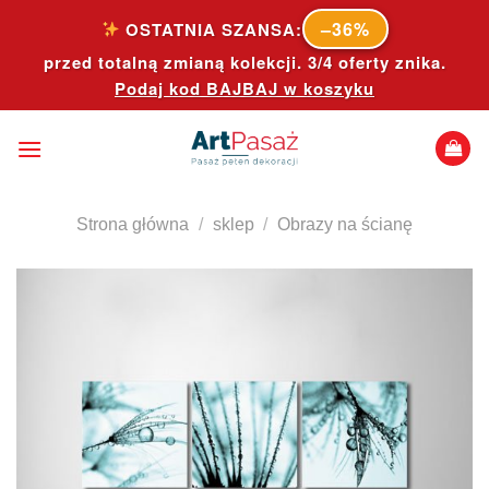
Skip
–36%
OSTATNIA SZANSA:
to
przed totalną zmianą kolekcji. 3/4 oferty znika.
content
Podaj kod
BAJBAJ
w koszyku
Strona główna
/
sklep
/
Obrazy na ścianę