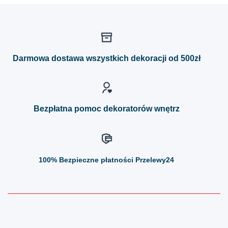
ma
ma
wiele
wiele
wariantów.
wariantów.
Opcje
Opcje
można
można
Darmowa dostawa wszystkich dekoracji od 500zł
wybrać
wybrać
na
na
stronie
stronie
produktu
produktu
Bezpłatna pomoc dekoratorów wnętrz
100%
Bezpieczne płatności Przelewy24