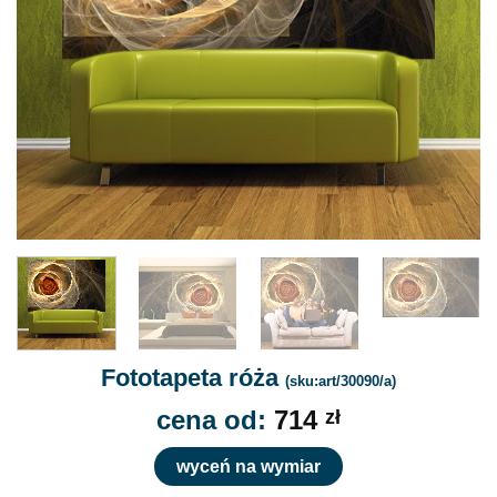
Fototapeta róża
(sku:art/30090/a)
cena od:
714
zł
wyceń na wymiar