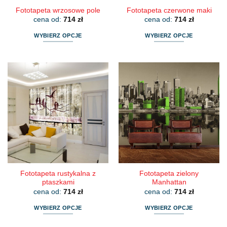
Fototapeta wrzosowe pole
Fototapeta czerwone maki
cena od:
714
zł
cena od:
714
zł
WYBIERZ OPCJE
WYBIERZ OPCJE
Ten
Ten
produkt
produkt
ma
ma
wiele
wiele
wariantów.
wariantów.
Opcje
Opcje
można
można
wybrać
wybrać
na
na
stronie
stronie
produktu
produktu
Fototapeta rustykalna z
Fototapeta zielony
ptaszkami
Manhattan
cena od:
714
zł
cena od:
714
zł
WYBIERZ OPCJE
WYBIERZ OPCJE
Ten
Ten