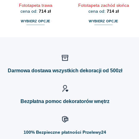
Fototapeta trawa
Fototapeta zachód słońca
cena od:
714
zł
cena od:
714
zł
WYBIERZ OPCJE
WYBIERZ OPCJE
Ten
Ten
produkt
produkt
ma
ma
wiele
wiele
wariantów.
wariantów.
Opcje
Opcje
można
można
Darmowa dostawa wszystkich dekoracji od 500zł
wybrać
wybrać
na
na
stronie
stronie
produktu
produktu
Bezpłatna pomoc dekoratorów wnętrz
100%
Bezpieczne płatności Przelewy24