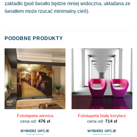
zakładki (pod światło będzie mniej widoczna, układana ze
światłem może rzucać minimalny cień).
PODOBNE PRODUKTY
Fototapeta winnica
Fototapeta biały korytarz
cena od:
476
zł
cena od:
714
zł
WYBIERZ OPCJE
WYBIERZ OPCJE