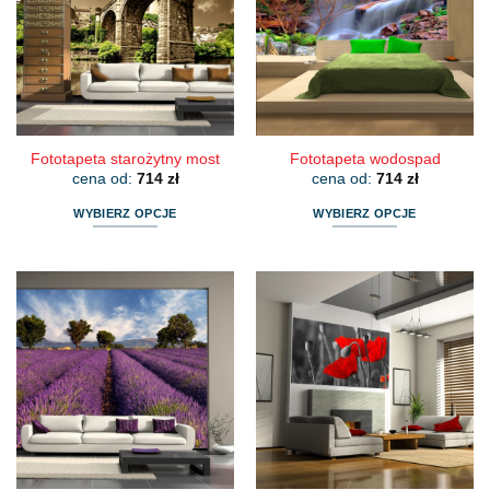
Opcje
Opcje
można
można
wybrać
wybrać
na
na
stronie
stronie
produktu
produktu
Fototapeta starożytny most
Fototapeta wodospad
cena od:
714
zł
cena od:
714
zł
WYBIERZ OPCJE
WYBIERZ OPCJE
Ten
Ten
produkt
produkt
ma
ma
wiele
wiele
wariantów.
wariantów.
Opcje
Opcje
można
można
wybrać
wybrać
na
na
stronie
stronie
produktu
produktu