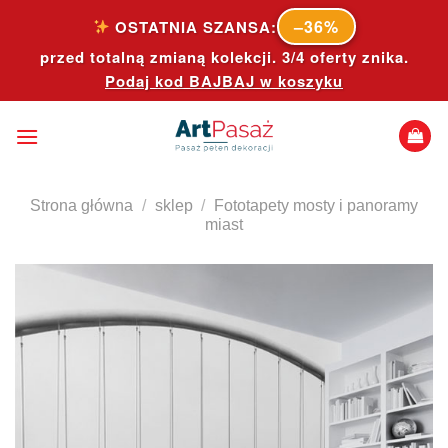
Skip
–36%
OSTATNIA SZANSA:
to
przed totalną zmianą kolekcji. 3/4 oferty znika.
content
Podaj kod
BAJBAJ
w koszyku
Strona główna
/
sklep
/
Fototapety mosty i panoramy
miast