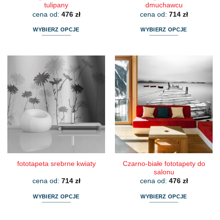
tulipany
dmuchawcu
cena od:
476
zł
cena od:
714
zł
WYBIERZ OPCJE
WYBIERZ OPCJE
Ten
Ten
produkt
produkt
ma
ma
wiele
wiele
wariantów.
wariantów.
Opcje
Opcje
można
można
wybrać
wybrać
na
na
stronie
stronie
produktu
produktu
Czarno-białe fototapety do
fototapeta srebrne kwiaty
salonu
cena od:
714
zł
cena od:
476
zł
WYBIERZ OPCJE
WYBIERZ OPCJE
Ten
Ten
produkt
produkt