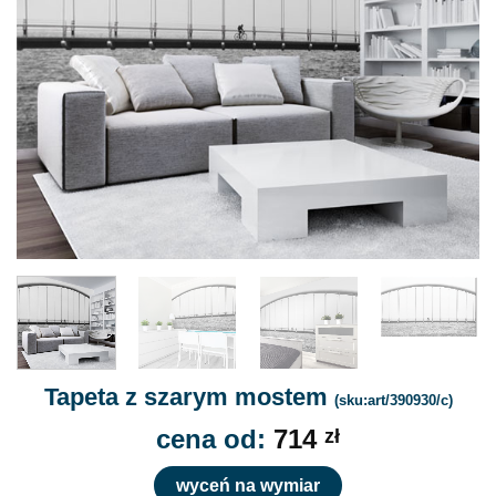
Tapeta z szarym mostem
(sku:art/390930/c)
cena od:
714
zł
wyceń na wymiar