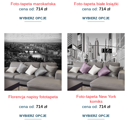
Foto-tapeta marokańska
Foto-tapeta białe książki
cena od:
714
zł
cena od:
714
zł
WYBIERZ OPCJE
WYBIERZ OPCJE
Ten
Ten
produkt
produkt
ma
ma
wiele
wiele
wariantów.
wariantów.
Opcje
Opcje
można
można
wybrać
wybrać
na
na
stronie
stronie
produktu
produktu
Foto-tapeta New York
Florencja napisy fototapeta
komiks
cena od:
714
zł
cena od:
714
zł
WYBIERZ OPCJE
WYBIERZ OPCJE
Ten
Ten
produkt
produkt