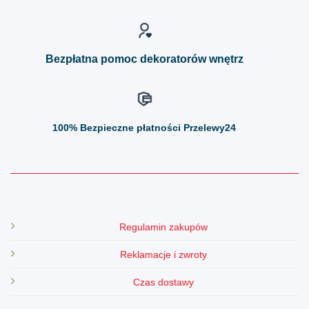
na
na
stronie
stronie
produktu
produktu
Bezpłatna pomoc dekoratorów wnętrz
100%
Bezpieczne płatności Przelewy24
Regulamin zakupów
Reklamacje i zwroty
Czas dostawy