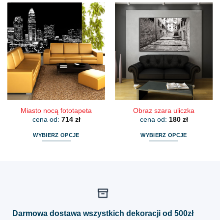
ma
ma
wiele
wiele
wariantów.
wariantów.
Opcje
Opcje
można
można
wybrać
wybrać
na
na
stronie
stronie
produktu
produktu
Miasto nocą fototapeta
Obraz szara uliczka
cena od:
714
zł
cena od:
180
zł
WYBIERZ OPCJE
WYBIERZ OPCJE
Ten
Ten
produkt
produkt
ma
ma
wiele
wiele
wariantów.
wariantów.
Opcje
Opcje
można
można
Darmowa dostawa wszystkich dekoracji od 500zł
wybrać
wybrać