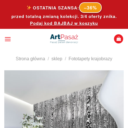
Skip
–36%
OSTATNIA SZANSA:
to
przed totalną zmianą kolekcji. 3/4 oferty znika.
content
Podaj kod
BAJBAJ
w koszyku
Strona główna
/
sklep
/
Fototapety krajobrazy