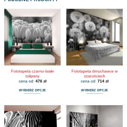
Fototapeta czarno-białe
Fototapeta dmuchawce w
tulipany
szarościach
cena od:
476
zł
cena od:
714
zł
WYBIERZ OPCJE
WYBIERZ OPCJE
Ten
Ten
produkt
produkt
ma
ma
wiele
wiele
wariantów.
wariantów.
Opcje
Opcje