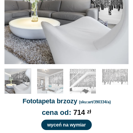
Fototapeta brzozy
(sku:art/390334/a)
cena od:
714
zł
wyceń na wymiar