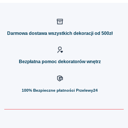
produkt
produkt
ma
ma
wiele
wiele
wariantów.
wariantów.
Opcje
Opcje
można
można
Darmowa dostawa wszystkich dekoracji od 500zł
wybrać
wybrać
na
na
stronie
stronie
produktu
produktu
Bezpłatna pomoc dekoratorów wnętrz
100%
Bezpieczne płatności Przelewy24