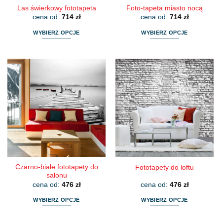
Las świerkowy fototapeta
Foto-tapeta miasto nocą
cena od:
714
zł
cena od:
714
zł
WYBIERZ OPCJE
WYBIERZ OPCJE
Ten
Ten
produkt
produkt
ma
ma
wiele
wiele
wariantów.
wariantów.
Opcje
Opcje
można
można
wybrać
wybrać
na
na
stronie
stronie
produktu
produktu
Czarno-białe fototapety do
Fototapety do loftu
salonu
cena od:
476
zł
cena od:
476
zł
WYBIERZ OPCJE
WYBIERZ OPCJE
Ten
Ten