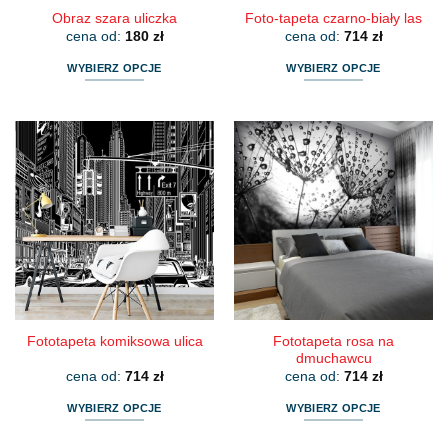
Obraz szara uliczka
Foto-tapeta czarno-biały las
cena od:
180
zł
cena od:
714
zł
WYBIERZ OPCJE
WYBIERZ OPCJE
Ten
Ten
produkt
produkt
ma
ma
wiele
wiele
wariantów.
wariantów.
Opcje
Opcje
można
można
wybrać
wybrać
na
na
stronie
stronie
produktu
produktu
Fototapeta rosa na
Fototapeta komiksowa ulica
dmuchawcu
cena od:
714
zł
cena od:
714
zł
WYBIERZ OPCJE
WYBIERZ OPCJE
Ten
Ten