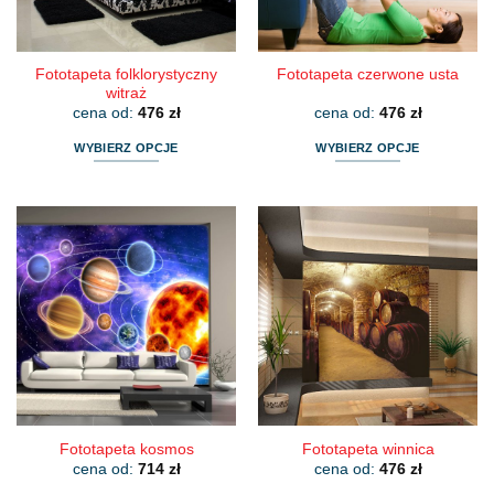
stronie
stronie
produktu
produktu
Fototapeta folklorystyczny
Fototapeta czerwone usta
witraż
cena od:
476
zł
cena od:
476
zł
WYBIERZ OPCJE
WYBIERZ OPCJE
Ten
Ten
produkt
produkt
ma
ma
wiele
wiele
wariantów.
wariantów.
Opcje
Opcje
można
można
wybrać
wybrać
na
na
stronie
stronie
produktu
produktu
Fototapeta kosmos
Fototapeta winnica
cena od:
714
zł
cena od:
476
zł