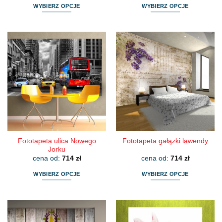
WYBIERZ OPCJE
WYBIERZ OPCJE
Ten
Ten
produkt
produkt
ma
ma
wiele
wiele
wariantów.
wariantów.
Opcje
Opcje
można
można
wybrać
wybrać
na
na
stronie
stronie
produktu
produktu
Fototapeta ulica Nowego
Fototapeta gałązki lawendy
Jorku
cena od:
714
zł
cena od:
714
zł
WYBIERZ OPCJE
WYBIERZ OPCJE
Ten
Ten
produkt
produkt
ma
ma
wiele
wiele