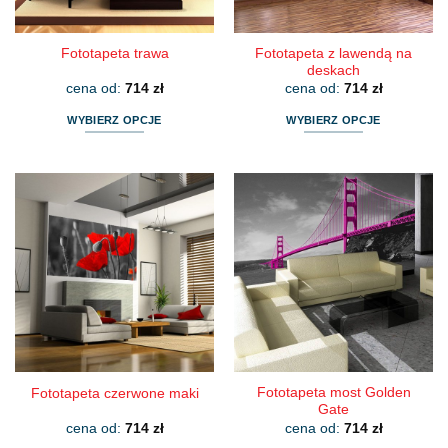
Fototapeta z lawendą na
Fototapeta trawa
deskach
cena od:
714
zł
cena od:
714
zł
WYBIERZ OPCJE
WYBIERZ OPCJE
Ten
Ten
produkt
produkt
ma
ma
wiele
wiele
wariantów.
wariantów.
Opcje
Opcje
można
można
wybrać
wybrać
na
na
stronie
stronie
produktu
produktu
Fototapeta most Golden
Fototapeta czerwone maki
Gate
cena od:
714
zł
cena od:
714
zł