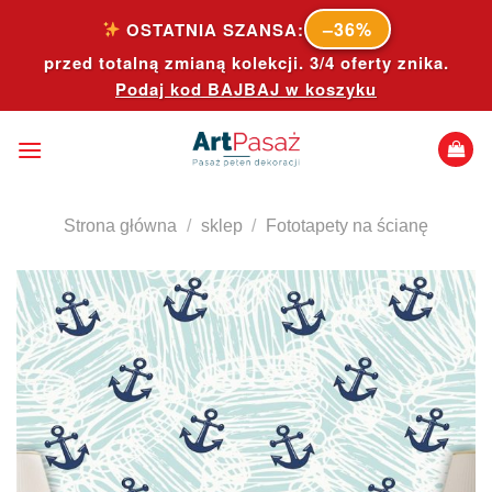
Skip
–36%
OSTATNIA SZANSA:
to
przed totalną zmianą kolekcji. 3/4 oferty znika.
content
Podaj kod
BAJBAJ
w koszyku
Strona główna
/
sklep
/
Fototapety na ścianę