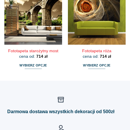
wariantów.
wariantów.
Opcje
Opcje
można
można
wybrać
wybrać
na
na
stronie
stronie
produktu
produktu
Fototapeta starożytny most
Fototapeta róża
cena od:
714
zł
cena od:
714
zł
WYBIERZ OPCJE
WYBIERZ OPCJE
Ten
Ten
produkt
produkt
ma
ma
wiele
wiele
wariantów.
wariantów.
Opcje
Opcje
można
można
Darmowa dostawa wszystkich dekoracji od 500zł
wybrać
wybrać
na
na
stronie
stronie