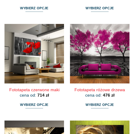
WYBIERZ OPCJE
WYBIERZ OPCJE
Ten
Ten
produkt
produkt
ma
ma
wiele
wiele
wariantów.
wariantów.
Opcje
Opcje
można
można
wybrać
wybrać
na
na
stronie
stronie
produktu
produktu
Fototapeta czerwone maki
Fototapeta różowe drzewa
cena od:
714
zł
cena od:
476
zł
WYBIERZ OPCJE
WYBIERZ OPCJE
Ten
Ten
produkt
produkt
ma
ma
wiele
wiele