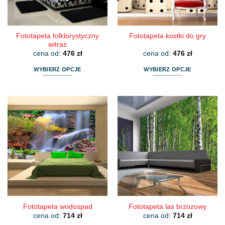
Fototapeta folklorystyczny
Fototapeta kostki do gry
witraż
cena od:
476
zł
cena od:
476
zł
WYBIERZ OPCJE
WYBIERZ OPCJE
Ten
Ten
produkt
produkt
ma
ma
wiele
wiele
wariantów.
wariantów.
Opcje
Opcje
można
można
wybrać
wybrać
na
na
stronie
stronie
produktu
produktu
Fototapeta wodospad
Fototapeta las brzozowy
cena od:
714
zł
cena od:
714
zł