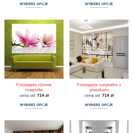
WYBIERZ OPCJE
WYBIERZ OPCJE
Ten
Ten
produkt
produkt
ma
ma
wiele
wiele
wariantów.
wariantów.
Opcje
Opcje
można
można
wybrać
wybrać
na
na
stronie
stronie
produktu
produktu
Fototapeta różowe
Fototapeta rustykalna z
magnolie
ptaszkami
cena od:
714
zł
cena od:
714
zł
WYBIERZ OPCJE
WYBIERZ OPCJE
Ten
Ten
produkt
produkt
ma
ma
wiele
wiele