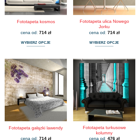
stronie
stronie
produktu
produktu
Fototapeta ulica Nowego
Fototapeta kosmos
Jorku
cena od:
714
zł
cena od:
714
zł
WYBIERZ OPCJE
WYBIERZ OPCJE
Ten
Ten
produkt
produkt
ma
ma
wiele
wiele
wariantów.
wariantów.
Opcje
Opcje
można
można
wybrać
wybrać
na
na
stronie
stronie
produktu
produktu
Fototapeta turkusowe
Fototapeta gałązki lawendy
kolumny
cena od:
714
zł
cena od:
476
zł