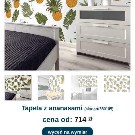
Tapeta z ananasami
(sku:art/350105)
cena od:
714
zł
wyceń na wymiar