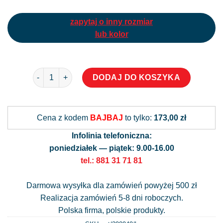
zapytaj o inny rozmiar
lub kolor
ilość Różowa naklejka z kawą
Alternati
DODAJ DO KOSZYKA
Cena z kodem
BAJBAJ
to tylko:
173,00 zł
Infolinia telefoniczna:
poniedziałek — piątek: 9.00-16.00
tel.: 881 31 71 81
Darmowa wysyłka dla zamówień powyżej 500 zł
Realizacja zamówień 5-8 dni roboczych.
Polska firma, polskie produkty.