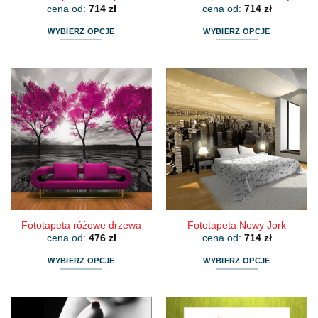
cena od:
714
zł
cena od:
714
zł
WYBIERZ OPCJE
WYBIERZ OPCJE
Ten
Ten
produkt
produkt
ma
ma
wiele
wiele
wariantów.
wariantów.
Opcje
Opcje
można
można
wybrać
wybrać
na
na
stronie
stronie
produktu
produktu
Fototapeta różowe drzewa
Fototapeta Nowy Jork
cena od:
476
zł
cena od:
714
zł
WYBIERZ OPCJE
WYBIERZ OPCJE
Ten
Ten
produkt
produkt
ma
ma