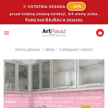
Skip
–36%
OSTATNIA SZANSA:
to
przed totalną zmianą kolekcji. 3/4 oferty znika.
content
Podaj kod
BAJBAJ
w koszyku
Strona główna
/
sklep
/
Fototapety i okleiny