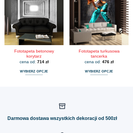
wariantów.
wariantów.
Opcje
Opcje
można
można
wybrać
wybrać
na
na
stronie
stronie
produktu
produktu
Fototapeta betonowy
Fototapeta turkusowa
korytarz
tancerka
cena od:
714
zł
cena od:
476
zł
WYBIERZ OPCJE
WYBIERZ OPCJE
Ten
Ten
produkt
produkt
ma
ma
wiele
wiele
wariantów.
wariantów.
Opcje
Opcje
można
można
Darmowa dostawa wszystkich dekoracji od 500zł
wybrać
wybrać
na
na