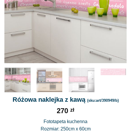
Różowa naklejka z kawą
(sku:art/390949/b)
270
zł
Fototapeta kuchenna
Rozmiar: 250cm x 60cm