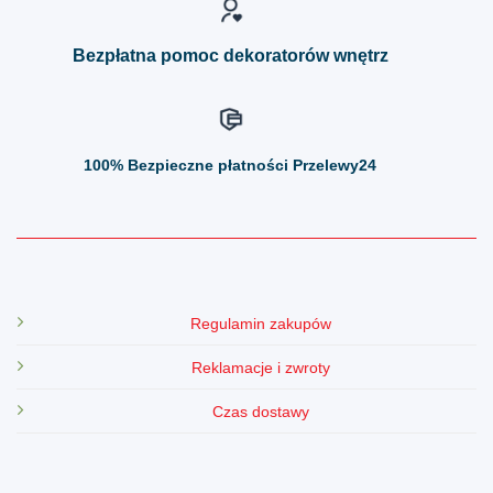
stronie
stronie
produktu
produktu
Bezpłatna pomoc dekoratorów wnętrz
100%
Bezpieczne płatności Przelewy24
Regulamin zakupów
Reklamacje i zwroty
Czas dostawy