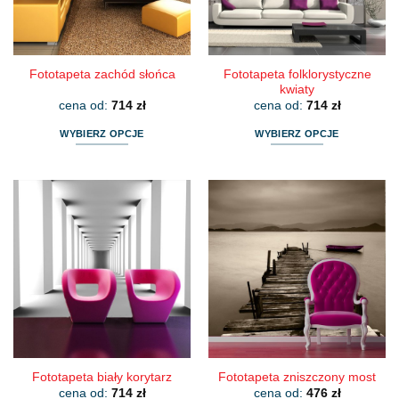
na
na
stronie
stronie
produktu
produktu
Fototapeta folklorystyczne
Fototapeta zachód słońca
kwiaty
cena od:
714
zł
cena od:
714
zł
WYBIERZ OPCJE
WYBIERZ OPCJE
Ten
Ten
produkt
produkt
ma
ma
wiele
wiele
wariantów.
wariantów.
Opcje
Opcje
można
można
wybrać
wybrać
na
na
stronie
stronie
produktu
produktu
Fototapeta biały korytarz
Fototapeta zniszczony most
cena od:
714
zł
cena od:
476
zł