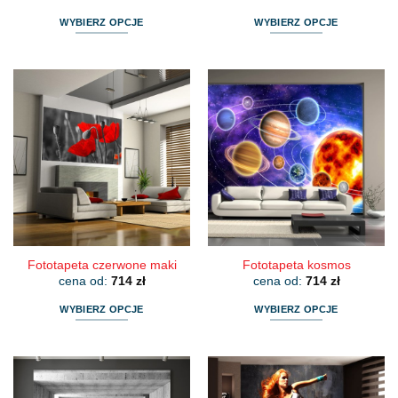
WYBIERZ OPCJE
WYBIERZ OPCJE
Ten
Ten
produkt
produkt
ma
ma
wiele
wiele
wariantów.
wariantów.
Opcje
Opcje
można
można
wybrać
wybrać
na
na
stronie
stronie
produktu
produktu
Fototapeta czerwone maki
Fototapeta kosmos
cena od:
714
zł
cena od:
714
zł
WYBIERZ OPCJE
WYBIERZ OPCJE
Ten
Ten
produkt
produkt
ma
ma
wiele
wiele