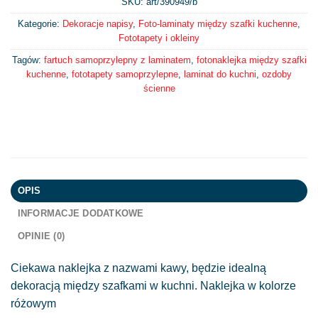
SKU: art/
390949/b
Kategorie:
Dekoracje napisy
,
Foto-laminaty między szafki kuchenne
,
Fototapety i okleiny
Tagów:
fartuch samoprzylepny z laminatem
,
fotonaklejka między szafki
kuchenne
,
fototapety samoprzylepne
,
laminat do kuchni
,
ozdoby
ścienne
OPIS
INFORMACJE DODATKOWE
OPINIE (0)
Ciekawa naklejka z nazwami kawy, będzie idealną
dekoracją między szafkami w kuchni. Naklejka w kolorze
różowym