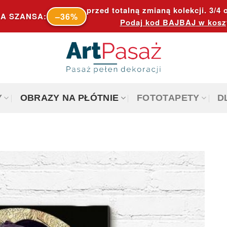
przed totalną zmianą kolekcji. 3/4 o
–36%
A SZANSA:
Podaj kod
BAJBAJ
w kosz
Y
OBRAZY NA PŁÓTNIE
FOTOTAPETY
D