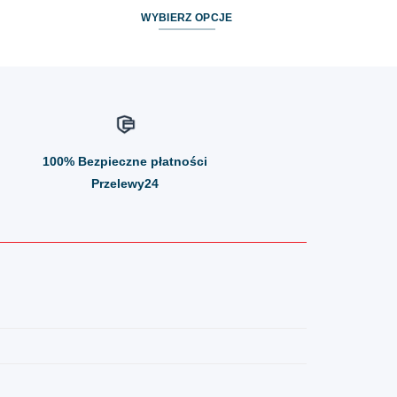
WYBIERZ OPCJE
Ten
produkt
ma
wiele
wariantów.
Opcje
100%
Bezpieczne płatności
można
wybrać
Przelewy24
na
stronie
produktu