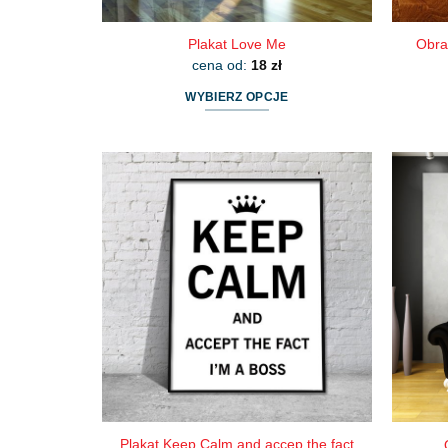
Plakat Love Me
Obra
cena od:
18
zł
WYBIERZ OPCJE
Ten
produkt
ma
wiele
wariantów.
Opcje
można
wybrać
na
stronie
produktu
Plakat Keep Calm and accep the fact