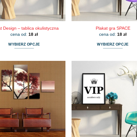
t Design – tablica okulistyczna
Plakat gra SPACE
cena od:
18
zł
cena od:
18
zł
WYBIERZ OPCJE
WYBIERZ OPCJE
Ten
Ten
produkt
produkt
ma
ma
wiele
wiele
wariantów.
wariantów.
Opcje
Opcje
można
można
wybrać
wybrać
na
na
stronie
stronie
produktu
produktu