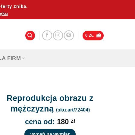
ferty znika.
yku
0
ZŁ
LA FIRM
Reprodukcja obrazu z
mężczyzną
(sku:art/72404)
cena od:
180
zł
wyceń na wymiar