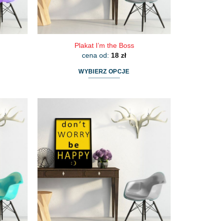
Plakat I’m the Boss
cena od:
18
zł
WYBIERZ OPCJE
Ten
produkt
ma
wiele
wariantów.
Opcje
można
wybrać
na
stronie
produktu