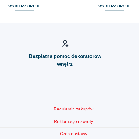
WYBIERZ OPCJE
WYBIERZ OPCJE
Ten
Ten
produkt
produkt
ma
ma
wiele
wiele
wariantów.
wariantów.
Opcje
Opcje
Bezpłatna pomoc dekoratorów
można
można
wnętrz
wybrać
wybrać
na
na
stronie
stronie
produktu
produktu
Regulamin zakupów
Reklamacje i zwroty
Czas dostawy