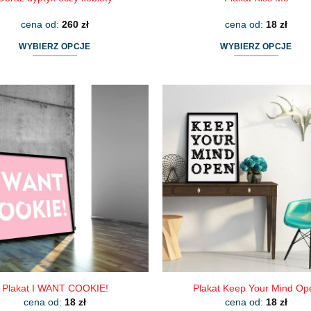
cena od:
260
zł
cena od:
18
zł
WYBIERZ OPCJE
WYBIERZ OPCJE
Ten
Ten
produkt
produkt
ma
ma
wiele
wiele
wariantów.
wariantów.
Opcje
Opcje
można
można
wybrać
wybrać
na
na
stronie
stronie
produktu
produktu
Plakat I WANT COOKIE!
Plakat Keep Your Mind Op
cena od:
18
zł
cena od:
18
zł