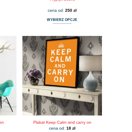
cena od:
250
zł
WYBIERZ OPCJE
Ten
produkt
ma
wiele
wariantów.
Opcje
można
wybrać
na
stronie
produktu
en
Plakat Keep Calm and carry on
cena od:
18
zł