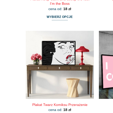
I’m the Boss
cena od:
18
zł
WYBIERZ OPCJE
Ten
produkt
ma
wiele
wariantów.
Opcje
można
wybrać
na
stronie
produktu
Plakat Twarz Komiksu Przerażenie
cena od:
18
zł