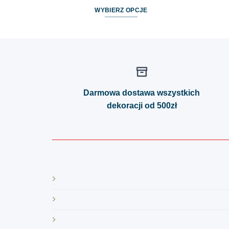
WYBIERZ OPCJE
Ten
produkt
ma
wiele
wariantów.
Opcje
Darmowa dostawa wszystkich
można
dekoracji od 500zł
wybrać
na
stronie
produktu