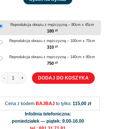
Reprodukcja obrazu z mężczyzną – 80cm x 45cm
180
zł
Reprodukcja obrazu z mężczyzną – 100cm x 70cm
310
zł
Reprodukcja obrazu z mężczyzną – 140cm x 90cm
750
zł
ilość Reprodukcja obrazu z mężczyzną
DODAJ DO KOSZYKA
Alternative:
Cena z kodem
BAJBAJ
to tylko:
115,00 zł
Infolinia telefoniczna:
poniedziałek — piątek: 9.00-16.00
tel.: 881 31 71 81