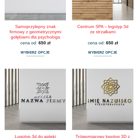
Samoprzylepny znak
Centrum SPA – logotyp 3d
firmowy z geometrycznymi
ze strzałkami
gołębiami dla psychologa
cena od:
650
zł
cena od:
650
zł
WYBIERZ OPCJE
WYBIERZ OPCJE
Ten
Ten
produkt
produkt
ma
ma
wiele
wiele
wariantów.
wariantów.
Opcje
Opcje
można
można
wybrać
wybrać
na
na
stronie
stronie
produktu
produktu
Logotyp 3d do apteki
Trójwymiarowy logotyp 3D z