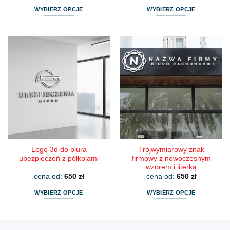
WYBIERZ OPCJE
WYBIERZ OPCJE
Ten
Ten
produkt
produkt
ma
ma
wiele
wiele
wariantów.
wariantów.
Opcje
Opcje
można
można
wybrać
wybrać
na
na
stronie
stronie
produktu
produktu
Logo 3d do biura
Trójwymiarowy znak
ubezpieczeń z półkolami
firmowy z nowoczesnym
wzorem i literką
cena od:
650
zł
cena od:
650
zł
WYBIERZ OPCJE
WYBIERZ OPCJE
Ten
Ten
produkt
produkt
ma
ma