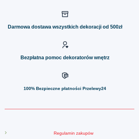
wiele
wiele
wariantów.
wariantów.
Opcje
Opcje
można
można
Darmowa dostawa wszystkich dekoracji od 500zł
wybrać
wybrać
na
na
stronie
stronie
produktu
produktu
Bezpłatna pomoc dekoratorów wnętrz
100%
Bezpieczne płatności Przelewy24
Regulamin zakupów