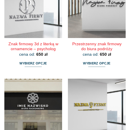
Opcje
Opcje
można
można
wybrać
wybrać
na
na
stronie
stronie
produktu
produktu
Znak firmowy 3d z literką w
Przestrzenny znak firmowy
ornamencie – psycholog
do biura podróży
cena od:
650
zł
cena od:
650
zł
WYBIERZ OPCJE
WYBIERZ OPCJE
Ten
Ten
produkt
produkt
ma
ma
wiele
wiele
wariantów.
wariantów.
Opcje
Opcje
można
można
wybrać
wybrać
na
na
stronie
stronie