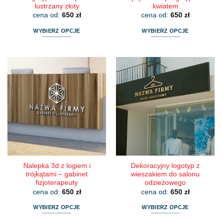
lustrzany złoty
kwiatem
cena od:
650
zł
cena od:
650
zł
WYBIERZ OPCJE
WYBIERZ OPCJE
Ten
Ten
produkt
produkt
ma
ma
wiele
wiele
wariantów.
wariantów.
Opcje
Opcje
można
można
wybrać
wybrać
na
na
stronie
stronie
produktu
produktu
Nalepka 3d z logiem i
Dekoracyjny logotyp z
trójkątami – gabinet
wieszakiem do salonu
fizjoterapeuty
odzieżowego
cena od:
650
zł
cena od:
650
zł
WYBIERZ OPCJE
WYBIERZ OPCJE
Ten
Ten