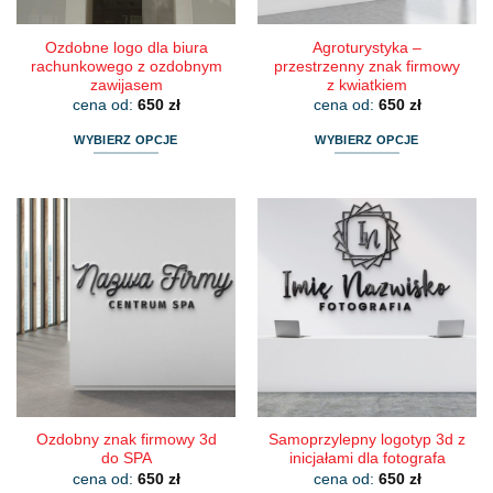
produktu
produktu
Ozdobne logo dla biura
Agroturystyka –
rachunkowego z ozdobnym
przestrzenny znak firmowy
zawijasem
z kwiatkiem
cena od:
650
zł
cena od:
650
zł
WYBIERZ OPCJE
WYBIERZ OPCJE
Ten
Ten
produkt
produkt
ma
ma
wiele
wiele
wariantów.
wariantów.
Opcje
Opcje
można
można
wybrać
wybrać
na
na
stronie
stronie
produktu
produktu
Ozdobny znak firmowy 3d
Samoprzylepny logotyp 3d z
do SPA
inicjałami dla fotografa
cena od:
650
zł
cena od:
650
zł