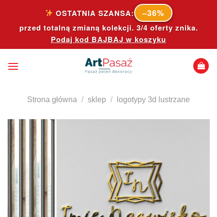
Skip
–36%
OSTATNIA SZANSA:
to
przed totalną zmianą kolekcji. 3/4 oferty znika.
content
Podaj kod
BAJBAJ
w koszyku
Strona główna
/
sklep
/
logotypy 3d lustrzane