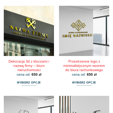
produkt
produkt
ma
ma
wiele
wiele
wariantów.
wariantów.
Opcje
Opcje
można
można
wybrać
wybrać
na
na
stronie
stronie
produktu
produktu
Dekoracja 3d z kluczami i
Przestrzenne logo z
nazwą firmy – biuro
minimalistycznym wzorem
nieruchomości
do biura rachunkowego
cena od:
650
zł
cena od:
650
zł
WYBIERZ OPCJE
WYBIERZ OPCJE
Ten
Ten
produkt
produkt
ma
ma
wiele
wiele
wariantów.
wariantów.