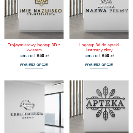
Opcje
Opcje
można
można
wybrać
wybrać
na
na
stronie
stronie
produktu
produktu
Trójwymiarowy logotyp 3D z
Logotyp 3d do apteki
kwiatem
lustrzany złoty
cena od:
650
zł
cena od:
650
zł
WYBIERZ OPCJE
WYBIERZ OPCJE
Ten
Ten
produkt
produkt
ma
ma
wiele
wiele
wariantów.
wariantów.
Opcje
Opcje
można
można
wybrać
wybrać
na
na
stronie
stronie