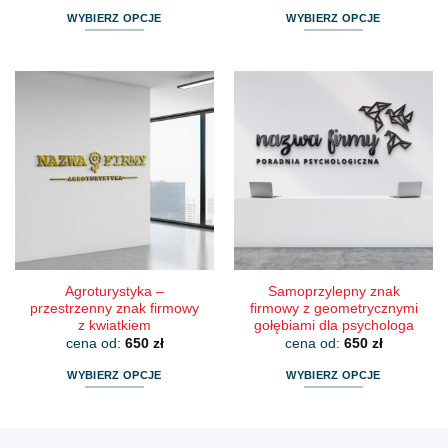
WYBIERZ OPCJE
WYBIERZ OPCJE
Ten
Ten
produkt
produkt
ma
ma
wiele
wiele
wariantów.
wariantów.
Opcje
Opcje
można
można
wybrać
wybrać
na
na
stronie
stronie
produktu
produktu
Agroturystyka –
Samoprzylepny znak
przestrzenny znak firmowy
firmowy z geometrycznymi
z kwiatkiem
gołębiami dla psychologa
cena od:
650
zł
cena od:
650
zł
WYBIERZ OPCJE
WYBIERZ OPCJE
Ten
Ten
produkt
produkt
ma
ma