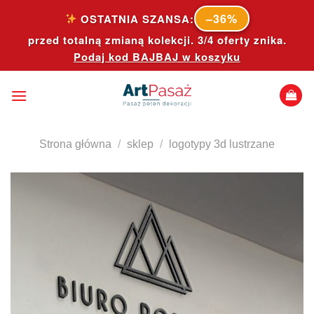
Skip
–36%
OSTATNIA SZANSA:
to
przed totalną zmianą kolekcji. 3/4 oferty znika.
content
Podaj kod
BAJBAJ
w koszyku
Strona główna
/
sklep
/
logotypy 3d lustrzane