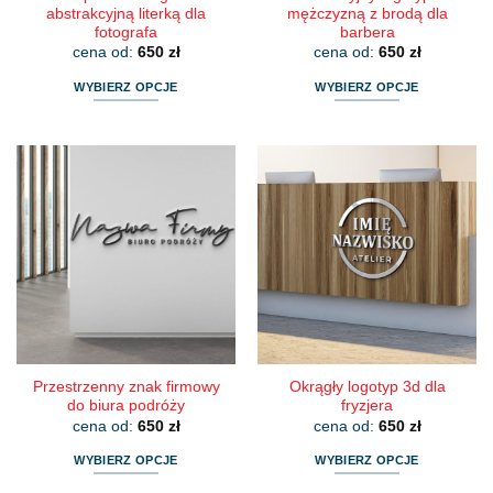
abstrakcyjną literką dla
mężczyzną z brodą dla
fotografa
barbera
cena od:
650
zł
cena od:
650
zł
WYBIERZ OPCJE
WYBIERZ OPCJE
Ten
Ten
produkt
produkt
ma
ma
wiele
wiele
wariantów.
wariantów.
Opcje
Opcje
można
można
wybrać
wybrać
na
na
stronie
stronie
produktu
produktu
Przestrzenny znak firmowy
Okrągły logotyp 3d dla
do biura podróży
fryzjera
cena od:
650
zł
cena od:
650
zł
WYBIERZ OPCJE
WYBIERZ OPCJE
Ten
Ten