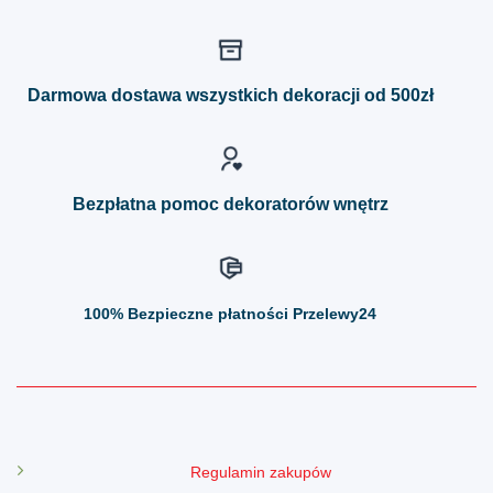
wiele
wiele
wariantów.
wariantów.
Opcje
Opcje
można
można
Darmowa dostawa wszystkich dekoracji od 500zł
wybrać
wybrać
na
na
stronie
stronie
produktu
produktu
Bezpłatna pomoc dekoratorów wnętrz
100%
Bezpieczne płatności Przelewy24
Regulamin zakupów