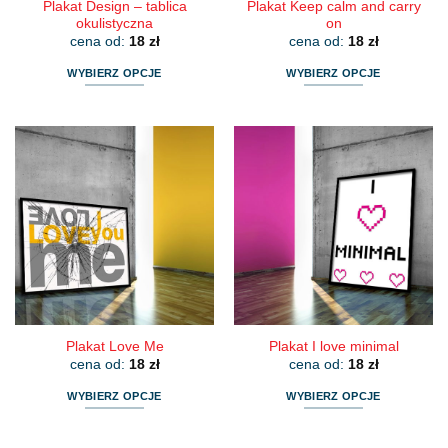
Plakat Design – tablica
Plakat Keep calm and carry
okulistyczna
on
cena od:
18
zł
cena od:
18
zł
WYBIERZ OPCJE
WYBIERZ OPCJE
Ten
Ten
produkt
produkt
ma
ma
wiele
wiele
wariantów.
wariantów.
Opcje
Opcje
można
można
wybrać
wybrać
na
na
stronie
stronie
produktu
produktu
Plakat Love Me
Plakat I love minimal
cena od:
18
zł
cena od:
18
zł
WYBIERZ OPCJE
WYBIERZ OPCJE
Ten
Ten
produkt
produkt