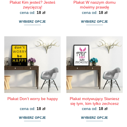
Plakat Kim jesteś? Jesteś
Plakat W naszym domu
zwycięzcą!
mówimy prawdę
cena od:
18
zł
cena od:
18
zł
WYBIERZ OPCJE
WYBIERZ OPCJE
Ten
Ten
produkt
produkt
ma
ma
wiele
wiele
wariantów.
wariantów.
Opcje
Opcje
można
można
wybrać
wybrać
na
na
stronie
stronie
produktu
produktu
Plakat motywujący Staniesz
Plakat Don’t worry be happy
się tym, kim tylko zechcesz
cena od:
18
zł
cena od:
18
zł
WYBIERZ OPCJE
WYBIERZ OPCJE
Ten
Ten