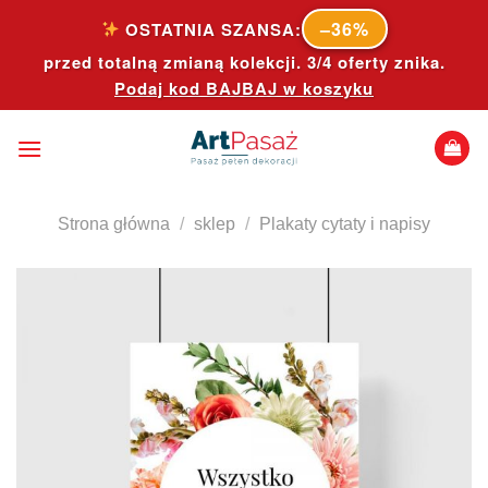
Skip
–36%
OSTATNIA SZANSA:
to
przed totalną zmianą kolekcji. 3/4 oferty znika.
content
Podaj kod
BAJBAJ
w koszyku
Strona główna
/
sklep
/
Plakaty cytaty i napisy