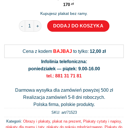
170
zł
Kupujesz plakat bez ramy.
ilość Plakat ze złotą myślą - wszystko jest możliwe
DODAJ DO KOSZYKA
Alternative:
Cena z kodem
BAJBAJ
to tylko:
12,00 zł
Infolinia telefoniczna:
poniedziałek — piątek: 9.00-16.00
tel.: 881 31 71 81
Darmowa wysyłka dla zamówień powyżej 500 zł
Realizacja zamówień 5-8 dni roboczych.
Polska firma, polskie produkty.
SKU: art/
71523
Kategorii:
Obrazy i plakaty
,
plakat na prezent
,
Plakaty cytaty i napisy
,
plakaty dla mamy i taty
,
plakaty do pokoju młodzieżowego
,
Plakaty do