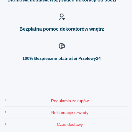
wybrać
wybrać
na
na
stronie
stronie
produktu
produktu
Bezpłatna pomoc dekoratorów wnętrz
100%
Bezpieczne płatności Przelewy24
Regulamin zakupów
Reklamacje i zwroty
Czas dostawy