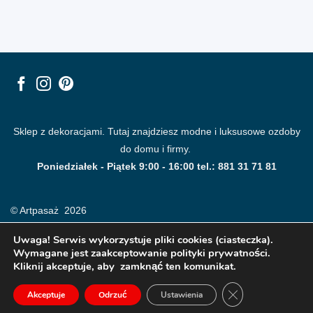
Sklep z dekoracjami. Tutaj znajdziesz modne i luksusowe ozdoby
do domu i firmy.
Poniedziałek - Piątek 9:00 - 16:00 tel.: 881 31 71 81
© Artpasaż 2026
Uwaga! Serwis wykorzystuje pliki cookies (ciasteczka).
Wymagane jest zaakceptowanie polityki prywatności.
Kliknij akceptuje, aby zamknąć ten komunikat.
ZAMKNIJ PANE
Akceptuje
Odrzuć
Ustawienia
Modne plakaty, obrazy, fototapety i dekoracje na ściany.