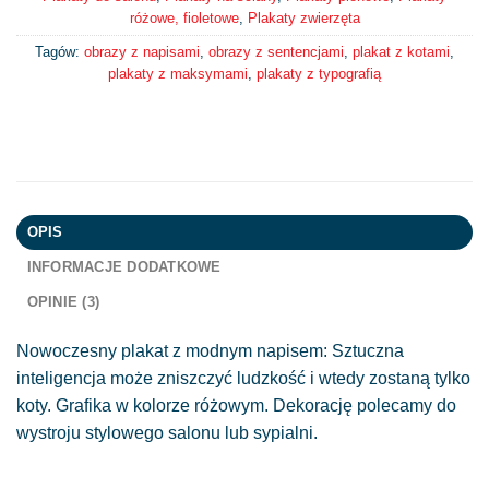
różowe, fioletowe
,
Plakaty zwierzęta
Tagów:
obrazy z napisami
,
obrazy z sentencjami
,
plakat z kotami
,
plakaty z maksymami
,
plakaty z typografią
OPIS
INFORMACJE DODATKOWE
OPINIE (3)
Nowoczesny plakat z modnym napisem: Sztuczna
inteligencja może zniszczyć ludzkość i wtedy zostaną tylko
koty. Grafika w kolorze różowym. Dekorację polecamy do
wystroju stylowego salonu lub sypialni.