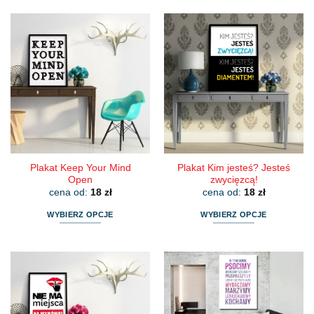
produkt
produkt
ma
ma
wiele
wiele
wariantów.
wariantów.
Opcje
Opcje
można
można
wybrać
wybrać
na
na
stronie
stronie
produktu
produktu
Plakat Keep Your Mind
Plakat Kim jesteś? Jesteś
Open
zwycięzcą!
cena od:
18
zł
cena od:
18
zł
WYBIERZ OPCJE
WYBIERZ OPCJE
Ten
Ten
produkt
produkt
ma
ma
wiele
wiele
wariantów.
wariantów.
Opcje
Opcje