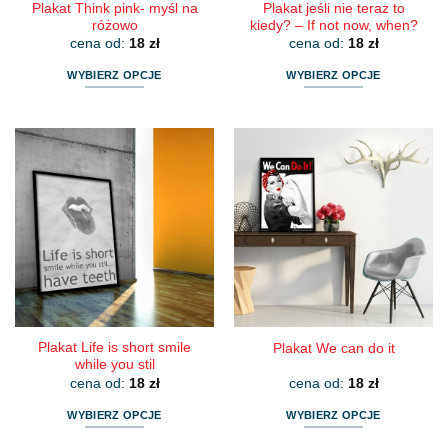
Plakat Think pink- myśl na
Plakat jeśli nie teraz to
różowo
kiedy? – If not now, when?
cena od:
18
zł
cena od:
18
zł
WYBIERZ OPCJE
WYBIERZ OPCJE
Ten
Ten
produkt
produkt
ma
ma
wiele
wiele
wariantów.
wariantów.
Opcje
Opcje
można
można
wybrać
wybrać
na
na
stronie
stronie
produktu
produktu
Plakat Life is short smile
Plakat We can do it
while you stil
cena od:
18
zł
cena od:
18
zł
WYBIERZ OPCJE
WYBIERZ OPCJE
Ten
Ten