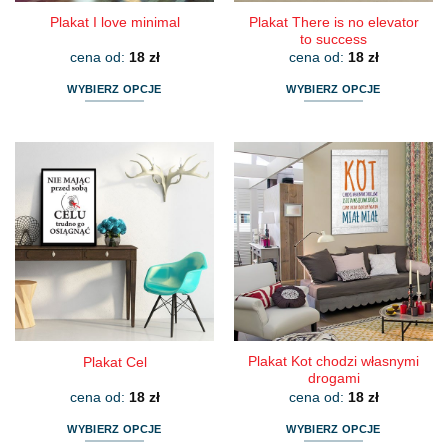
Plakat There is no elevator
Plakat I love minimal
to success
cena od:
18
zł
cena od:
18
zł
WYBIERZ OPCJE
WYBIERZ OPCJE
Ten
Ten
produkt
produkt
ma
ma
wiele
wiele
wariantów.
wariantów.
Opcje
Opcje
można
można
wybrać
wybrać
na
na
stronie
stronie
produktu
produktu
Plakat Kot chodzi własnymi
Plakat Cel
drogami
cena od:
18
zł
cena od:
18
zł
WYBIERZ OPCJE
WYBIERZ OPCJE