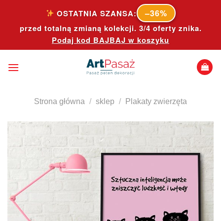
Skip
–36%
OSTATNIA SZANSA:
to
przed totalną zmianą kolekcji. 3/4 oferty znika.
content
Podaj kod
BAJBAJ
w koszyku
Strona główna
/
sklep
/
Plakaty zwierzęta