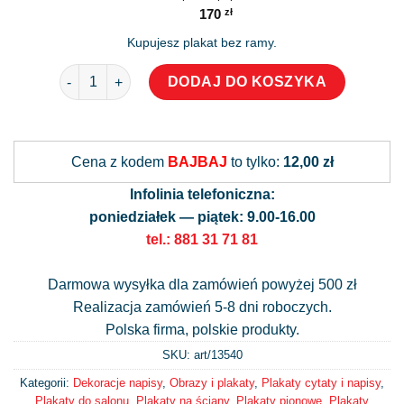
170
zł
Kupujesz plakat bez ramy.
ilość Plakat z zabawnym mottem o kotach
DODAJ DO KOSZYKA
Alternative:
Cena z kodem
BAJBAJ
to tylko:
12,00 zł
Infolinia telefoniczna:
poniedziałek — piątek: 9.00-16.00
tel.: 881 31 71 81
Darmowa wysyłka dla zamówień powyżej 500 zł
Realizacja zamówień 5-8 dni roboczych.
Polska firma, polskie produkty.
SKU: art/
13540
Kategorii:
Dekoracje napisy
,
Obrazy i plakaty
,
Plakaty cytaty i napisy
,
Plakaty do salonu
,
Plakaty na ściany
,
Plakaty pionowe
,
Plakaty