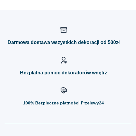
Ten
Ten
produkt
produkt
ma
ma
wiele
wiele
wariantów.
wariantów.
Opcje
Opcje
można
można
Darmowa dostawa wszystkich dekoracji od 500zł
wybrać
wybrać
na
na
stronie
stronie
produktu
produktu
Bezpłatna pomoc dekoratorów wnętrz
100%
Bezpieczne płatności Przelewy24