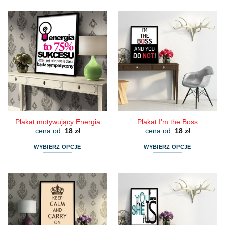
Plakat motywujący Energia
Plakat I’m the Boss
cena od:
18
zł
cena od:
18
zł
WYBIERZ OPCJE
WYBIERZ OPCJE
Ten
Ten
produkt
produkt
ma
ma
wiele
wiele
wariantów.
wariantów.
Opcje
Opcje
można
można