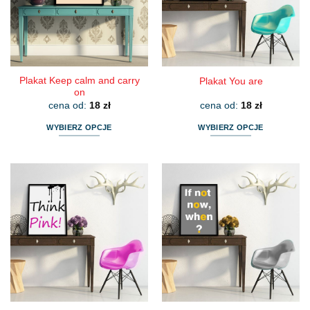
wybrać
wybrać
na
na
stronie
stronie
produktu
produktu
Plakat Keep calm and carry
Plakat You are
on
cena od:
18
zł
cena od:
18
zł
WYBIERZ OPCJE
WYBIERZ OPCJE
Ten
Ten
produkt
produkt
ma
ma
wiele
wiele
wariantów.
wariantów.
Opcje
Opcje
można
można
wybrać
wybrać
na
na
stronie
stronie
produktu
produktu