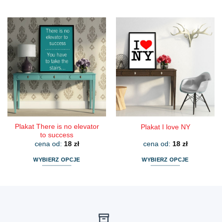
Ten
Ten
produkt
produkt
ma
ma
wiele
wiele
wariantów.
wariantów.
Opcje
Opcje
można
można
wybrać
wybrać
na
na
stronie
stronie
produktu
produktu
Plakat There is no elevator
Plakat I love NY
to success
cena od:
18
zł
cena od:
18
zł
WYBIERZ OPCJE
WYBIERZ OPCJE
Ten
Ten
produkt
produkt
ma
ma
wiele
wiele
wariantów.
wariantów.