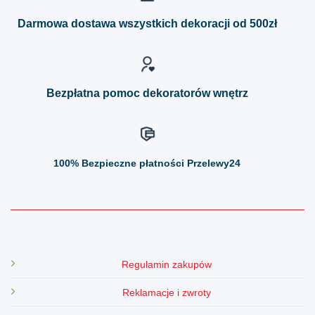
Opcje
Opcje
można
można
Darmowa dostawa wszystkich dekoracji od 500zł
wybrać
wybrać
na
na
stronie
stronie
produktu
produktu
Bezpłatna pomoc dekoratorów wnętrz
100%
Bezpieczne płatności Przelewy24
Regulamin zakupów
Reklamacje i zwroty