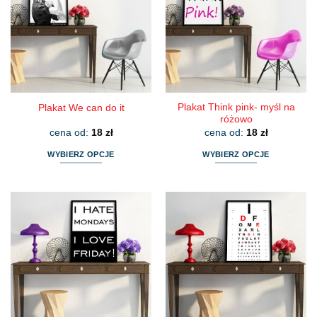
Plakat Think pink- myśl na
Plakat We can do it
różowo
cena od:
18
zł
cena od:
18
zł
WYBIERZ OPCJE
WYBIERZ OPCJE
Ten
Ten
produkt
produkt
ma
ma
wiele
wiele
wariantów.
wariantów.
Opcje
Opcje
można
można
wybrać
wybrać
na
na
stronie
stronie