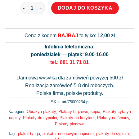
ilość Plakat z neonem - you & me
DODAJ DO KOSZYKA
Alternative:
Cena z kodem
BAJBAJ
to tylko:
12,00 zł
Infolinia telefoniczna:
poniedziałek — piątek: 9.00-16.00
tel.: 881 31 71 81
Darmowa wysyłka dla zamówień powyżej 500 zł
Realizacja zamówień 5-8 dni roboczych.
Polska firma, polskie produkty.
SKU: art/
75000234-p
Kategorii:
Obrazy i plakaty
,
Plakaty brązowe, sepia
,
Plakaty cytaty i
napisy
,
Plakaty do sypialni
,
Plakaty na korytarz
,
Plakaty na ściany
,
Plakaty pionowe
Tagi:
plakat ty i ja
,
plakat z neonowym napisem
,
plakaty do sypialni
,