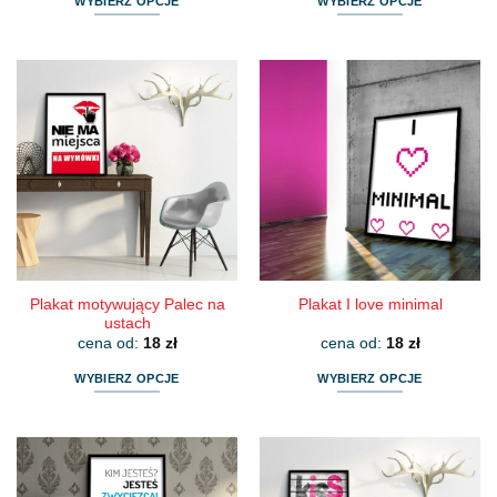
WYBIERZ OPCJE
WYBIERZ OPCJE
Ten
Ten
produkt
produkt
ma
ma
wiele
wiele
wariantów.
wariantów.
Opcje
Opcje
można
można
wybrać
wybrać
na
na
stronie
stronie
produktu
produktu
Plakat motywujący Palec na
Plakat I love minimal
ustach
cena od:
18
zł
cena od:
18
zł
WYBIERZ OPCJE
WYBIERZ OPCJE
Ten
Ten
produkt
produkt
ma
ma
wiele
wiele