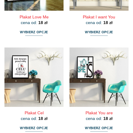
produktu
produktu
Plakat Love Me
Plakat I want You
cena od:
18
zł
cena od:
18
zł
WYBIERZ OPCJE
WYBIERZ OPCJE
Ten
Ten
produkt
produkt
ma
ma
wiele
wiele
wariantów.
wariantów.
Opcje
Opcje
można
można
wybrać
wybrać
na
na
stronie
stronie
produktu
produktu
Plakat Cel
Plakat You are
cena od:
18
zł
cena od:
18
zł
WYBIERZ OPCJE
WYBIERZ OPCJE