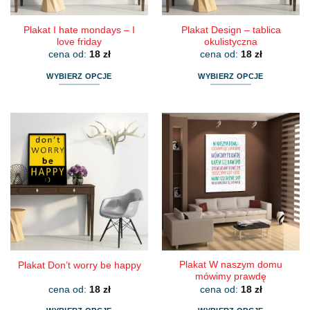
produktu
produktu
Plakat I hate mondays – I
Plakat Design – tablica
love friday
okulistyczna
cena od:
18
zł
cena od:
18
zł
WYBIERZ OPCJE
WYBIERZ OPCJE
Ten
Ten
produkt
produkt
ma
ma
wiele
wiele
wariantów.
wariantów.
Opcje
Opcje
można
można
wybrać
wybrać
na
na
stronie
stronie
produktu
produktu
Plakat W naszym domu
Plakat Don’t worry be happy
mówimy prawdę
cena od:
18
zł
cena od:
18
zł