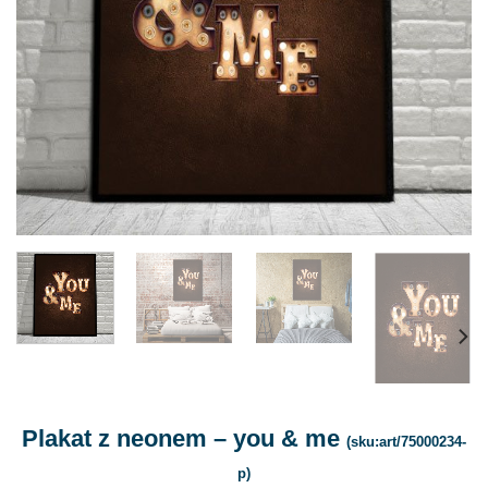
Plakat z neonem – you & me
(sku:art/75000234-
p)