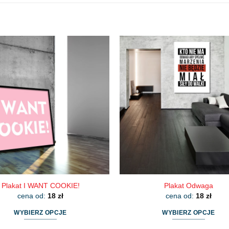
Plakat I WANT COOKIE!
Plakat Odwaga
cena od:
18
zł
cena od:
18
zł
WYBIERZ OPCJE
WYBIERZ OPCJE
Ten
Ten