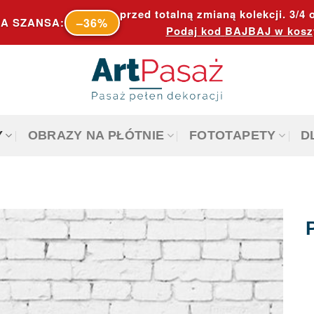
przed totalną zmianą kolekcji. 3/4 o
–36%
A SZANSA:
Podaj kod
BAJBAJ
w kosz
Y
OBRAZY NA PŁÓTNIE
FOTOTAPETY
D