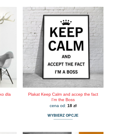
produkt
ma
wiele
wariantów.
Opcje
można
wybrać
na
stronie
produktu
ko dla
Plakat Keep Calm and accep the fact
I’m the Boss
cena od:
18
zł
WYBIERZ OPCJE
Ten
produkt