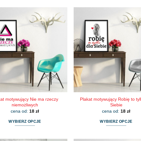
produkt
produkt
ma
ma
wiele
wiele
wariantów.
wariantów.
Opcje
Opcje
można
można
wybrać
wybrać
na
na
stronie
stronie
produktu
produktu
kat motywujący Nie ma rzeczy
Plakat motywujący Robię to tyl
niemożliwych
Siebie
cena od:
18
zł
cena od:
18
zł
WYBIERZ OPCJE
WYBIERZ OPCJE
Ten
Ten
produkt
produkt