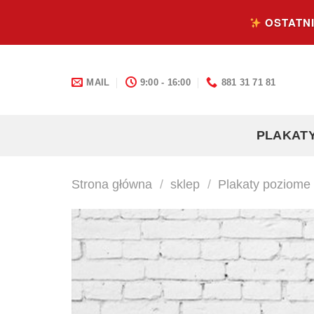
Skip
OSTATNI
to
content
MAIL
9:00 - 16:00
881 31 71 81
PLAKAT
Strona główna
/
sklep
/
Plakaty poziome