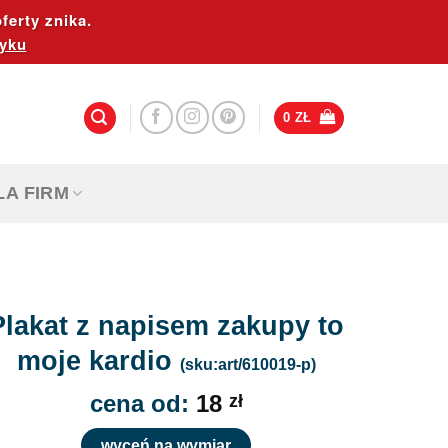
ferty znika.
yku
0
ZŁ
LA FIRM
Plakat z napisem zakupy to
moje kardio
(sku:art/610019-p)
cena od:
18
zł
wyceń na wymiar