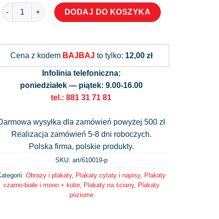
ilość Plakat z napisem zakupy to moje kardio
DODAJ DO KOSZYKA
Alternative:
Cena z kodem
BAJBAJ
to tylko:
12,00 zł
Infolinia telefoniczna:
poniedziałek — piątek: 9.00-16.00
tel.: 881 31 71 81
Darmowa wysyłka dla zamówień powyżej 500 zł
Realizacja zamówień 5-8 dni roboczych.
Polska firma, polskie produkty.
SKU: art/
610019-p
ategorii:
Obrazy i plakaty
,
Plakaty cytaty i napisy
,
Plakaty
czarno-białe i mono + kolor
,
Plakaty na ściany
,
Plakaty
poziome