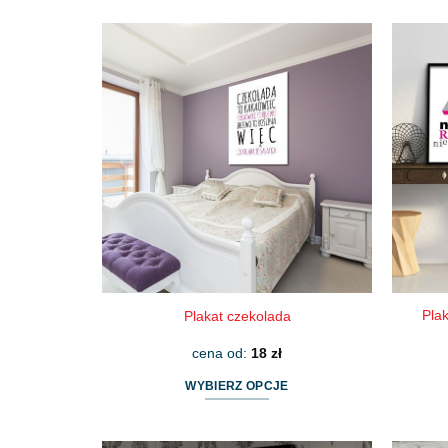
produkt
ma
wiele
wariantów.
Opcje
można
wybrać
na
stronie
produktu
Pla
Plakat czekolada
cena od:
18
zł
WYBIERZ OPCJE
Ten
produkt