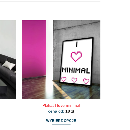
Plakat I love minimal
cena od:
18
zł
WYBIERZ OPCJE
Ten