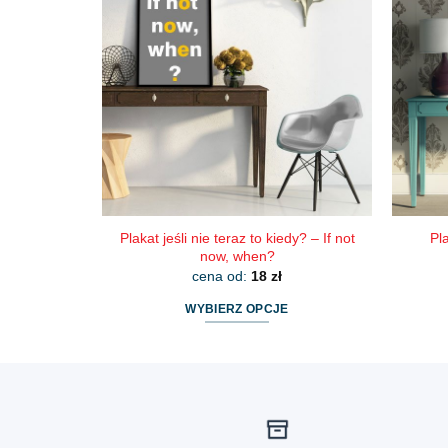
wariantów.
Opcje
można
wybrać
na
stronie
produktu
Plakat jeśli nie teraz to kiedy? – If not
Pl
now, when?
cena od:
18
zł
WYBIERZ OPCJE
Ten
produkt
ma
wiele
wariantów.