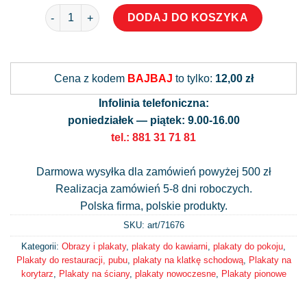
ilość Plakat z morskimi stworzonkami
DODAJ DO KOSZYKA
Alternative:
Cena z kodem
BAJBAJ
to tylko:
12,00 zł
Infolinia telefoniczna:
poniedziałek — piątek: 9.00-16.00
tel.: 881 31 71 81
Darmowa wysyłka dla zamówień powyżej 500 zł
Realizacja zamówień 5-8 dni roboczych.
Polska firma, polskie produkty.
SKU: art/
71676
Kategorii:
Obrazy i plakaty
,
plakaty do kawiarni
,
plakaty do pokoju
,
Plakaty do restauracji, pubu
,
plakaty na klatkę schodową
,
Plakaty na
korytarz
,
Plakaty na ściany
,
plakaty nowoczesne
,
Plakaty pionowe