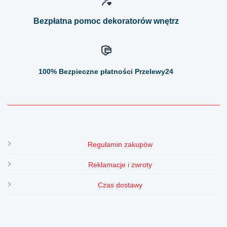
produktu
produktu
Bezpłatna pomoc dekoratorów wnętrz
100%
Bezpieczne płatności Przelewy24
Regulamin zakupów
Reklamacje i zwroty
Czas dostawy