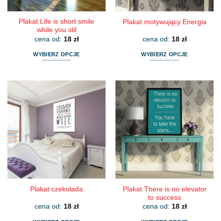
Plakat Life is short smile
Plakat motywujący Energia
while you stil
cena od:
18
zł
cena od:
18
zł
WYBIERZ OPCJE
WYBIERZ OPCJE
Ten
Ten
produkt
produkt
ma
ma
wiele
wiele
wariantów.
wariantów.
Opcje
Opcje
można
można
wybrać
wybrać
na
na
stronie
stronie
produktu
produktu
Plakat There is no elevator
Plakat czekolada
to success
cena od:
18
zł
cena od:
18
zł