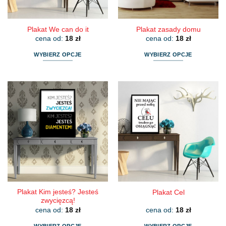
produktu
produktu
Plakat We can do it
Plakat zasady domu
cena od:
18
zł
cena od:
18
zł
WYBIERZ OPCJE
WYBIERZ OPCJE
Ten
Ten
produkt
produkt
ma
ma
wiele
wiele
wariantów.
wariantów.
Opcje
Opcje
można
można
wybrać
wybrać
na
na
stronie
stronie
produktu
produktu
Plakat Kim jesteś? Jesteś
Plakat Cel
zwycięzcą!
cena od:
18
zł
cena od:
18
zł
WYBIERZ OPCJE
WYBIERZ OPCJE