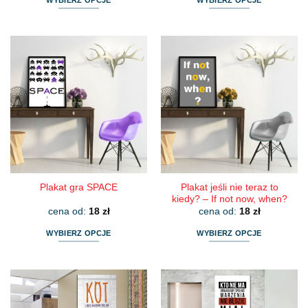
Ten
Ten
produkt
produkt
ma
ma
wiele
wiele
wariantów.
wariantów.
Opcje
Opcje
można
można
wybrać
wybrać
na
na
stronie
stronie
produktu
produktu
Plakat jeśli nie teraz to
Plakat gra SPACE
kiedy? – If not now, when?
cena od:
18
zł
cena od:
18
zł
WYBIERZ OPCJE
WYBIERZ OPCJE
Ten
Ten
produkt
produkt
ma
ma
wiele
wiele
wariantów.
wariantów.