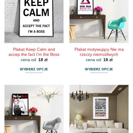
wariantów.
wariantów.
Opcje
Opcje
można
można
wybrać
wybrać
na
na
stronie
stronie
produktu
produktu
Plakat Keep Calm and
Plakat motywujący Nie ma
accep the fact I’m the Boss
rzeczy niemożliwych
cena od:
18
zł
cena od:
18
zł
WYBIERZ OPCJE
WYBIERZ OPCJE
Ten
Ten
produkt
produkt
ma
ma
wiele
wiele
wariantów.
wariantów.
Opcje
Opcje
można
można
wybrać
wybrać
na
na
stronie
stronie