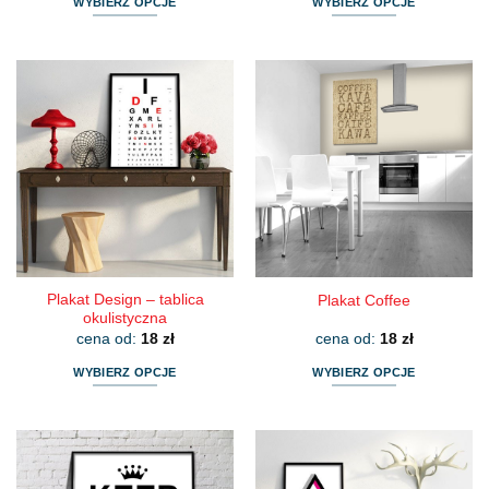
WYBIERZ OPCJE
WYBIERZ OPCJE
Ten
Ten
produkt
produkt
ma
ma
wiele
wiele
wariantów.
wariantów.
Opcje
Opcje
można
można
wybrać
wybrać
na
na
stronie
stronie
produktu
produktu
Plakat Design – tablica
Plakat Coffee
okulistyczna
cena od:
18
zł
cena od:
18
zł
WYBIERZ OPCJE
WYBIERZ OPCJE
Ten
Ten
produkt
produkt
ma
ma
wiele
wiele