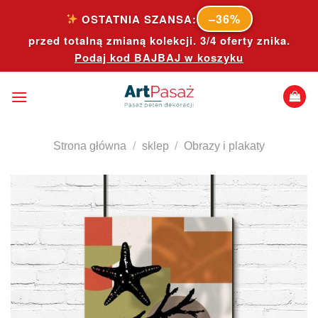
Skip
–36%
OSTATNIA SZANSA:
to
przed totalną zmianą kolekcji. 3/4 oferty znika.
content
Podaj kod
BAJBAJ
w koszyku
Strona główna
/
sklep
/
Obrazy i plakaty