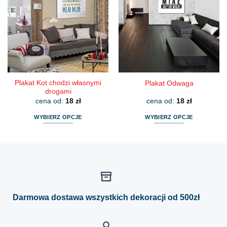
Opcje
Opcje
można
można
wybrać
wybrać
na
na
stronie
stronie
produktu
produktu
Plakat Kot chodzi własnymi
Plakat Odwaga
drogami
cena od:
18
zł
cena od:
18
zł
WYBIERZ OPCJE
WYBIERZ OPCJE
Ten
Ten
produkt
produkt
ma
ma
wiele
wiele
wariantów.
wariantów.
Opcje
Opcje
można
można
Darmowa dostawa wszystkich dekoracji od 500zł
wybrać
wybrać
na
na
stronie
stronie