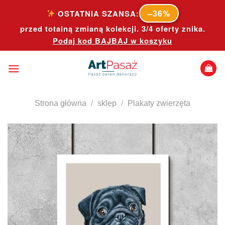
Skip
–36%
OSTATNIA SZANSA:
to
przed totalną zmianą kolekcji. 3/4 oferty znika.
content
Podaj kod
BAJBAJ
w koszyku
Strona główna
/
sklep
/
Plakaty zwierzęta