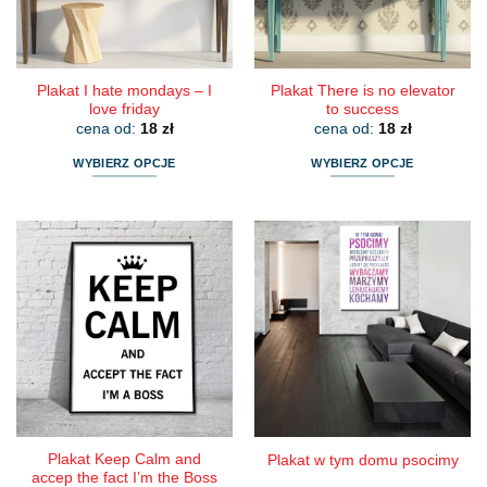
na
na
stronie
stronie
produktu
produktu
Plakat I hate mondays – I
Plakat There is no elevator
love friday
to success
cena od:
18
zł
cena od:
18
zł
WYBIERZ OPCJE
WYBIERZ OPCJE
Ten
Ten
produkt
produkt
ma
ma
wiele
wiele
wariantów.
wariantów.
Opcje
Opcje
można
można
wybrać
wybrać
na
na
stronie
stronie
produktu
produktu
Plakat Keep Calm and
Plakat w tym domu psocimy
accep the fact I’m the Boss