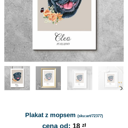
Plakat z mopsem
(sku:art/72377)
cena od:
18
zł