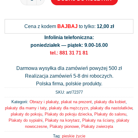
Alternative:
Cena z kodem
BAJBAJ
to tylko:
12,00 zł
Infolinia telefoniczna:
poniedziałek — piątek: 9.00-16.00
tel.: 881 31 71 81
Darmowa wysyłka dla zamówień powyżej 500 zł
Realizacja zamówień 5-8 dni roboczych.
Polska firma, polskie produkty.
SKU: art/
72377
Kategorii:
Obrazy i plakaty
,
plakat na prezent
,
plakaty dla kobiet
,
plakaty dla mamy i taty
,
plakaty dla mężczyzn
,
plakaty dla nastolatków
,
plakaty do pokoju
,
Plakaty do pokoju dziecka
,
Plakaty do salonu
,
Plakaty do sypialni
,
Plakaty na korytarz
,
Plakaty na ściany
,
plakaty
nowoczesne
,
Plakaty pionowe
,
Plakaty zwierzęta
Tag:
pieskie życie