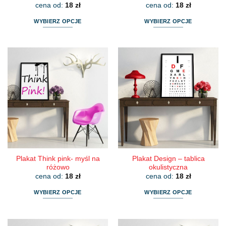
cena od:
18
zł
cena od:
18
zł
WYBIERZ OPCJE
WYBIERZ OPCJE
Ten
Ten
produkt
produkt
ma
ma
wiele
wiele
wariantów.
wariantów.
Opcje
Opcje
można
można
wybrać
wybrać
na
na
stronie
stronie
produktu
produktu
Plakat Think pink- myśl na
Plakat Design – tablica
różowo
okulistyczna
cena od:
18
zł
cena od:
18
zł
WYBIERZ OPCJE
WYBIERZ OPCJE
Ten
Ten
produkt
produkt
ma
ma