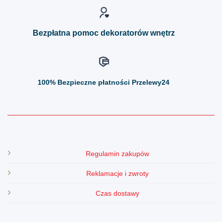
stronie
stronie
produktu
produktu
Bezpłatna pomoc dekoratorów wnętrz
100%
Bezpieczne płatności Przelewy24
Regulamin zakupów
Reklamacje i zwroty
Czas dostawy