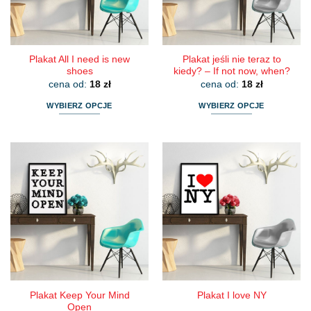
Plakat All I need is new
Plakat jeśli nie teraz to
shoes
kiedy? – If not now, when?
cena od:
18
zł
cena od:
18
zł
WYBIERZ OPCJE
WYBIERZ OPCJE
Ten
Ten
produkt
produkt
ma
ma
wiele
wiele
wariantów.
wariantów.
Opcje
Opcje
można
można
wybrać
wybrać
na
na
stronie
stronie
produktu
produktu
Plakat Keep Your Mind
Plakat I love NY
Open