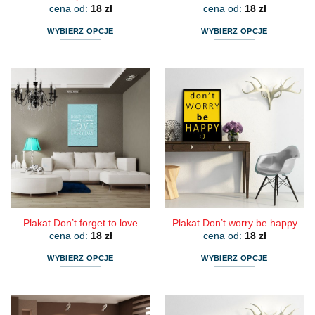
cena od:
18
zł
cena od:
18
zł
WYBIERZ OPCJE
WYBIERZ OPCJE
Ten
Ten
produkt
produkt
ma
ma
wiele
wiele
wariantów.
wariantów.
Opcje
Opcje
można
można
wybrać
wybrać
na
na
stronie
stronie
produktu
produktu
Plakat Don’t forget to love
Plakat Don’t worry be happy
cena od:
18
zł
cena od:
18
zł
WYBIERZ OPCJE
WYBIERZ OPCJE
Ten
Ten
produkt
produkt
ma
ma