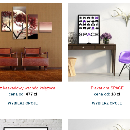
produkt
produkt
ma
ma
wiele
wiele
wariantów.
wariantów.
Opcje
Opcje
można
można
wybrać
wybrać
na
na
stronie
stronie
produktu
produktu
z kaskadowy wschód księżyca
Plakat gra SPACE
cena od:
477
zł
cena od:
18
zł
WYBIERZ OPCJE
WYBIERZ OPCJE
Ten
Ten
produkt
produkt
ma
ma