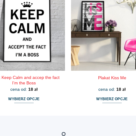
wiele
wiele
wariantów.
wariantów.
Opcje
Opcje
można
można
wybrać
wybrać
na
na
stronie
stronie
produktu
produktu
t Keep Calm and accep the fact
Plakat Kiss Me
I’m the Boss
cena od:
18
zł
cena od:
18
zł
WYBIERZ OPCJE
WYBIERZ OPCJE
Ten
Ten
produkt
produkt
ma
ma
wiele
wiele
wariantów.
wariantów.