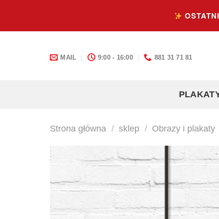
Skip
OSTATNI
to
content
MAIL
9:00 - 16:00
881 31 71 81
PLAKAT
Strona główna
/
sklep
/
Obrazy i plakaty