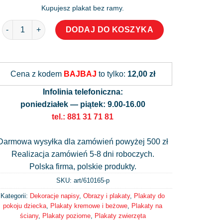
Kupujesz plakat bez ramy.
ilość Plakat z króliczkami patrzącymi w gwiazdy
DODAJ DO KOSZYKA
Alternative:
Cena z kodem
BAJBAJ
to tylko:
12,00 zł
Infolinia telefoniczna:
poniedziałek — piątek: 9.00-16.00
tel.: 881 31 71 81
Darmowa wysyłka dla zamówień powyżej 500 zł
Realizacja zamówień 5-8 dni roboczych.
Polska firma, polskie produkty.
SKU: art/
610165-p
Kategorii:
Dekoracje napisy
,
Obrazy i plakaty
,
Plakaty do
pokoju dziecka
,
Plakaty kremowe i beżowe
,
Plakaty na
ściany
,
Plakaty poziome
,
Plakaty zwierzęta