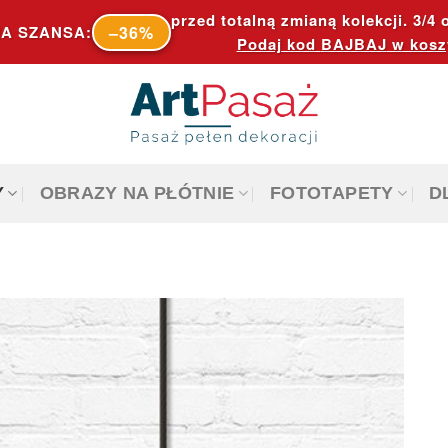
przed totalną zmianą kolekcji. 3/4 o
–36%
A SZANSA:
Podaj kod
BAJBAJ
w kosz
Y
OBRAZY NA PŁÓTNIE
FOTOTAPETY
D