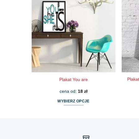
wiele
wariantów.
Opcje
można
wybrać
na
stronie
produktu
Plaka
Plakat You are
cena od:
18
zł
WYBIERZ OPCJE
Ten
produkt
ma
wiele
wariantów.