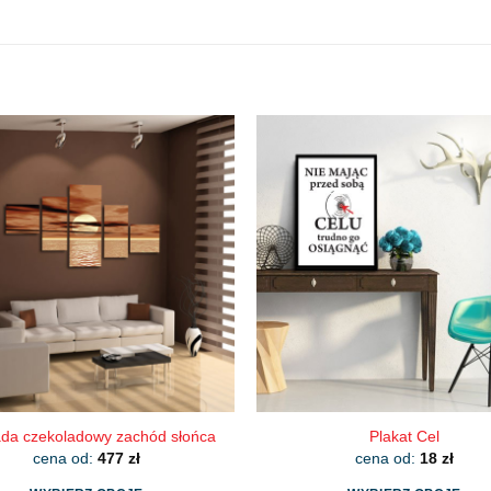
da czekoladowy zachód słońca
Plakat Cel
cena od:
477
zł
cena od:
18
zł