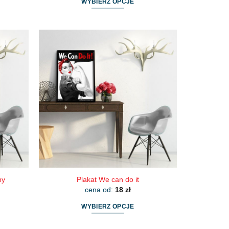
WYBIERZ OPCJE
Ten
produkt
ma
wiele
wariantów.
Opcje
można
wybrać
na
stronie
produktu
py
Plakat We can do it
cena od:
18
zł
WYBIERZ OPCJE
Ten