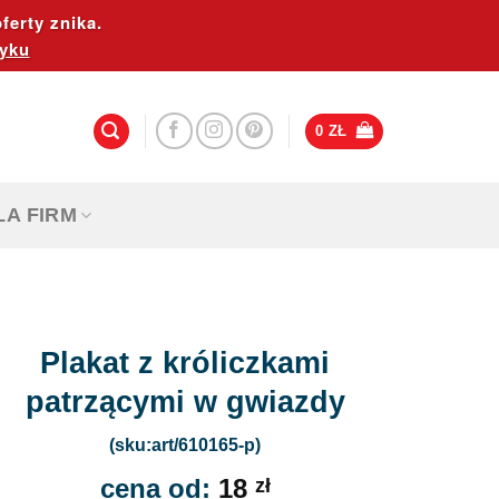
ferty znika.
yku
0
ZŁ
LA FIRM
Plakat z króliczkami
patrzącymi w gwiazdy
(sku:art/610165-p)
cena od:
18
zł