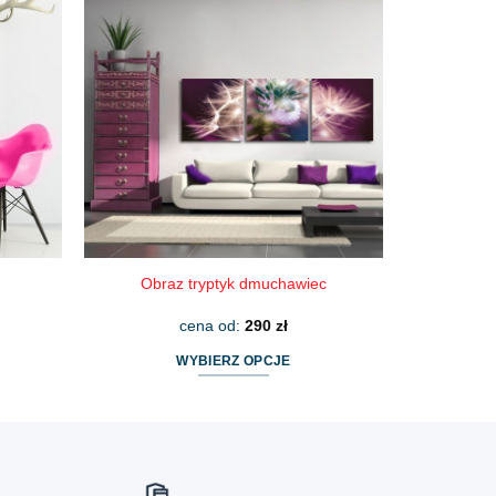
wiele
wariantów.
Opcje
można
wybrać
na
stronie
produktu
Obraz tryptyk dmuchawiec
cena od:
290
zł
WYBIERZ OPCJE
Ten
produkt
ma
wiele
wariantów.