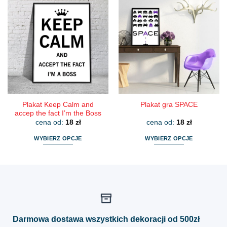
wiele
wiele
wariantów.
wariantów.
Opcje
Opcje
można
można
wybrać
wybrać
na
na
stronie
stronie
produktu
produktu
Plakat Keep Calm and
Plakat gra SPACE
accep the fact I’m the Boss
cena od:
18
zł
cena od:
18
zł
WYBIERZ OPCJE
WYBIERZ OPCJE
Ten
Ten
produkt
produkt
ma
ma
wiele
wiele
wariantów.
wariantów.
Opcje
Opcje
można
można
Darmowa dostawa wszystkich dekoracji od 500zł
wybrać
wybrać