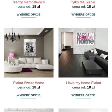
rzeczy niemożliwych
tylko dla Siebie
cena od:
18
zł
cena od:
18
zł
WYBIERZ OPCJE
WYBIERZ OPCJE
Ten
Ten
produkt
produkt
ma
ma
wiele
wiele
wariantów.
wariantów.
Opcje
Opcje
można
można
wybrać
wybrać
na
na
stronie
stronie
produktu
produktu
Plakat Sweet Home
I love my home Plakat
cena od:
18
zł
cena od:
18
zł
WYBIERZ OPCJE
WYBIERZ OPCJE
Ten
Ten
produkt
produkt
ma
ma