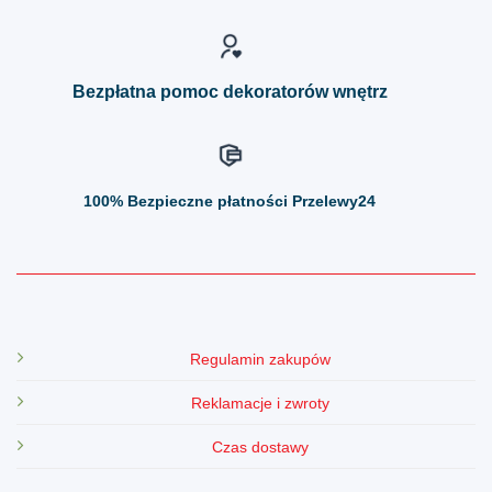
na
na
stronie
stronie
produktu
produktu
Bezpłatna pomoc dekoratorów wnętrz
100%
Bezpieczne płatności Przelewy24
Regulamin zakupów
Reklamacje i zwroty
Czas dostawy