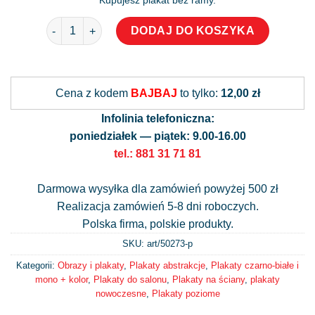
Kupujesz plakat bez ramy.
ilość Plakat z abstrakcyjnym motywem
DODAJ DO KOSZYKA
Alternative:
Cena z kodem
BAJBAJ
to tylko:
12,00 zł
Infolinia telefoniczna:
poniedziałek — piątek: 9.00-16.00
tel.: 881 31 71 81
Darmowa wysyłka dla zamówień powyżej 500 zł
Realizacja zamówień 5-8 dni roboczych.
Polska firma, polskie produkty.
SKU: art/
50273-p
Kategorii:
Obrazy i plakaty
,
Plakaty abstrakcje
,
Plakaty czarno-białe i
mono + kolor
,
Plakaty do salonu
,
Plakaty na ściany
,
plakaty
nowoczesne
,
Plakaty poziome