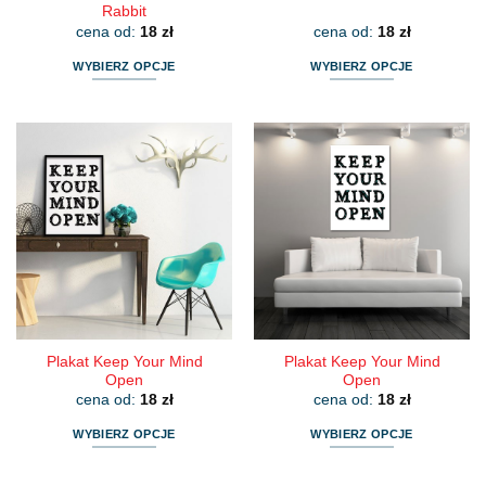
Rabbit
cena od:
18
zł
cena od:
18
zł
WYBIERZ OPCJE
WYBIERZ OPCJE
Ten
Ten
produkt
produkt
ma
ma
wiele
wiele
wariantów.
wariantów.
Opcje
Opcje
można
można
wybrać
wybrać
na
na
stronie
stronie
produktu
produktu
Plakat Keep Your Mind
Plakat Keep Your Mind
Open
Open
cena od:
18
zł
cena od:
18
zł
WYBIERZ OPCJE
WYBIERZ OPCJE
Ten
Ten
produkt
produkt