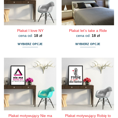
wybrać
wybrać
na
na
stronie
stronie
produktu
produktu
Plakat I love NY
Plakat let’s take a Ride
cena od:
18
zł
cena od:
18
zł
WYBIERZ OPCJE
WYBIERZ OPCJE
Ten
Ten
produkt
produkt
ma
ma
wiele
wiele
wariantów.
wariantów.
Opcje
Opcje
można
można
wybrać
wybrać
na
na
stronie
stronie
produktu
produktu
Plakat motywujący Nie ma
Plakat motywujący Robię to