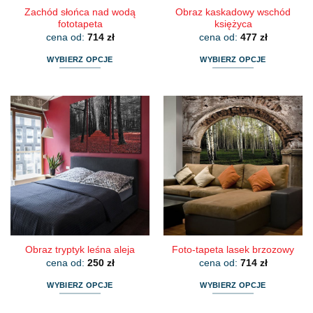
Zachód słońca nad wodą
Obraz kaskadowy wschód
fototapeta
księżyca
cena od:
714
zł
cena od:
477
zł
WYBIERZ OPCJE
WYBIERZ OPCJE
Ten
Ten
produkt
produkt
ma
ma
wiele
wiele
wariantów.
wariantów.
Opcje
Opcje
można
można
wybrać
wybrać
na
na
stronie
stronie
produktu
produktu
Obraz tryptyk leśna aleja
Foto-tapeta lasek brzozowy
cena od:
250
zł
cena od:
714
zł
WYBIERZ OPCJE
WYBIERZ OPCJE
Ten
Ten