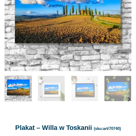
Plakat – Willa w Toskanii
(sku:art/70740)