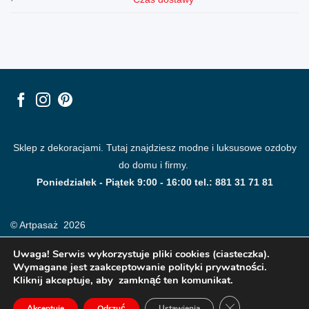
Sklep z dekoracjami. Tutaj znajdziesz modne i luksusowe ozdoby
do domu i firmy.
Poniedziałek - Piątek 9:00 - 16:00 tel.: 881 31 71 81
© Artpasaż 2026
Uwaga! Serwis wykorzystuje pliki cookies (ciasteczka).
Wymagane jest zaakceptowanie polityki prywatności.
Kliknij akceptuje, aby zamknąć ten komunikat.
ZAMKNIJ PANE
Akceptuje
Odrzuć
Ustawienia
Modne plakaty, obrazy, fototapety i dekoracje na ściany.