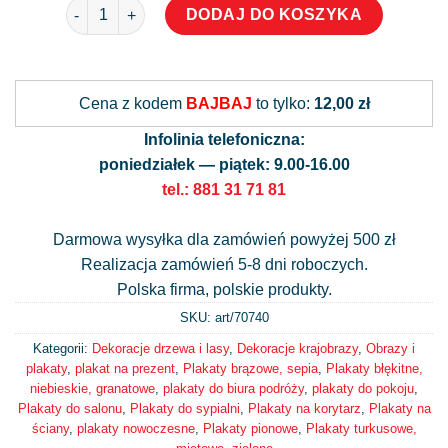
ilość Plakat - Willa w Toskanii
DODAJ DO KOSZYKA
Alternative:
Cena z kodem
BAJBAJ
to tylko:
12,00 zł
Infolinia telefoniczna:
poniedziałek — piątek: 9.00-16.00
tel.: 881 31 71 81
Darmowa wysyłka dla zamówień powyżej 500 zł
Realizacja zamówień 5-8 dni roboczych.
Polska firma, polskie produkty.
SKU: art/
70740
Kategorii:
Dekoracje drzewa i lasy
,
Dekoracje krajobrazy
,
Obrazy i
plakaty
,
plakat na prezent
,
Plakaty brązowe, sepia
,
Plakaty błękitne,
niebieskie, granatowe
,
plakaty do biura podróży
,
plakaty do pokoju
,
Plakaty do salonu
,
Plakaty do sypialni
,
Plakaty na korytarz
,
Plakaty na
ściany
,
plakaty nowoczesne
,
Plakaty pionowe
,
Plakaty turkusowe,