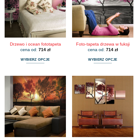
Drzewo i ocean fototapeta
Foto-tapeta drzewa w fuksji
cena od:
714
zł
cena od:
714
zł
WYBIERZ OPCJE
WYBIERZ OPCJE
Ten
Ten
produkt
produkt
ma
ma
wiele
wiele
wariantów.
wariantów.
Opcje
Opcje
można
można
wybrać
wybrać
na
na
stronie
stronie
produktu
produktu