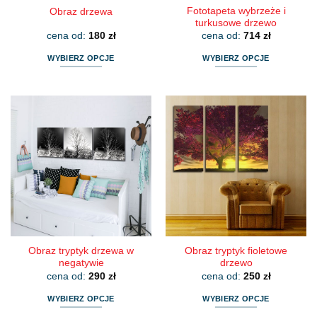
Fototapeta wybrzeże i
Obraz drzewa
turkusowe drzewo
cena od:
180
zł
cena od:
714
zł
WYBIERZ OPCJE
WYBIERZ OPCJE
Ten
Ten
produkt
produkt
ma
ma
wiele
wiele
wariantów.
wariantów.
Opcje
Opcje
można
można
wybrać
wybrać
na
na
stronie
stronie
produktu
produktu
Obraz tryptyk drzewa w
Obraz tryptyk fioletowe
negatywie
drzewo
cena od:
290
zł
cena od:
250
zł
WYBIERZ OPCJE
WYBIERZ OPCJE
Ten
Ten