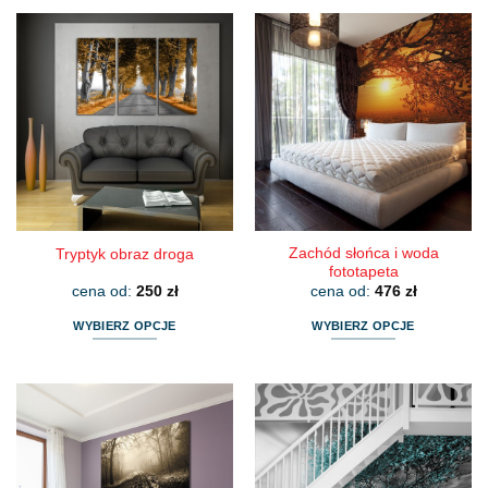
produkt
produkt
ma
ma
wiele
wiele
wariantów.
wariantów.
Opcje
Opcje
można
można
wybrać
wybrać
na
na
stronie
stronie
produktu
produktu
Zachód słońca i woda
Tryptyk obraz droga
fototapeta
cena od:
250
zł
cena od:
476
zł
WYBIERZ OPCJE
WYBIERZ OPCJE
Ten
Ten
produkt
produkt
ma
ma
wiele
wiele
wariantów.
wariantów.
Opcje
Opcje