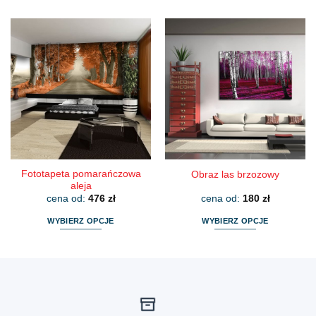
produkt
produkt
ma
ma
wiele
wiele
wariantów.
wariantów.
Opcje
Opcje
można
można
wybrać
wybrać
na
na
stronie
stronie
produktu
produktu
Fototapeta pomarańczowa
Obraz las brzozowy
aleja
cena od:
476
zł
cena od:
180
zł
WYBIERZ OPCJE
WYBIERZ OPCJE
Ten
Ten
produkt
produkt
ma
ma
wiele
wiele
wariantów.
wariantów.
Opcje
Opcje