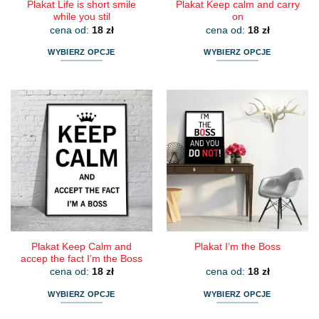
Plakat Life is short smile
Plakat Keep calm and carry
while you stil
on
cena od:
18
zł
cena od:
18
zł
WYBIERZ OPCJE
WYBIERZ OPCJE
Ten
Ten
produkt
produkt
ma
ma
wiele
wiele
wariantów.
wariantów.
Opcje
Opcje
można
można
wybrać
wybrać
na
na
stronie
stronie
produktu
produktu
Plakat Keep Calm and
Plakat I’m the Boss
accep the fact I’m the Boss
cena od:
18
zł
cena od:
18
zł
WYBIERZ OPCJE
WYBIERZ OPCJE
Ten
Ten