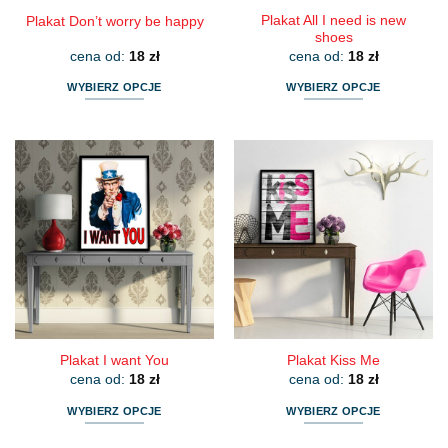
Plakat All I need is new
Plakat Don’t worry be happy
shoes
cena od:
18
zł
cena od:
18
zł
WYBIERZ OPCJE
WYBIERZ OPCJE
Ten
Ten
produkt
produkt
ma
ma
wiele
wiele
wariantów.
wariantów.
Opcje
Opcje
można
można
wybrać
wybrać
na
na
stronie
stronie
produktu
produktu
Plakat I want You
Plakat Kiss Me
cena od:
18
zł
cena od:
18
zł
WYBIERZ OPCJE
WYBIERZ OPCJE
Ten
Ten