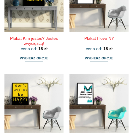
można
można
wybrać
wybrać
na
na
stronie
stronie
produktu
produktu
Plakat Kim jesteś? Jesteś
Plakat I love NY
zwycięzcą!
cena od:
18
zł
cena od:
18
zł
WYBIERZ OPCJE
WYBIERZ OPCJE
Ten
Ten
produkt
produkt
ma
ma
wiele
wiele
wariantów.
wariantów.
Opcje
Opcje
można
można
wybrać
wybrać
na
na
stronie
stronie
produktu
produktu