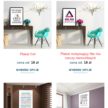
Plakat motywujący Nie ma
Plakat Cel
rzeczy niemożliwych
cena od:
18
zł
cena od:
18
zł
WYBIERZ OPCJE
WYBIERZ OPCJE
Ten
Ten
produkt
produkt
ma
ma
wiele
wiele
wariantów.
wariantów.
Opcje
Opcje
można
można