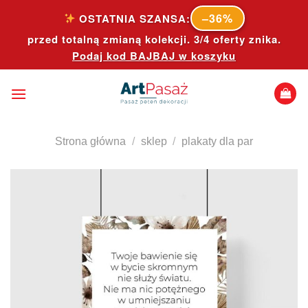
Skip
–36%
OSTATNIA SZANSA:
to
przed totalną zmianą kolekcji. 3/4 oferty znika.
content
Podaj kod
BAJBAJ
w koszyku
Strona główna
/
sklep
/
plakaty dla par