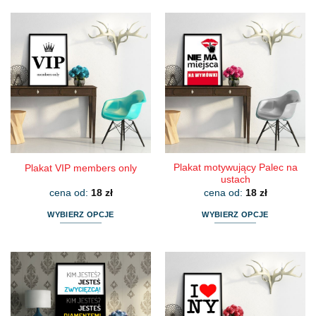
produkt
produkt
ma
ma
wiele
wiele
wariantów.
wariantów.
Opcje
Opcje
można
można
wybrać
wybrać
na
na
stronie
stronie
produktu
produktu
Plakat motywujący Palec na
Plakat VIP members only
ustach
cena od:
18
zł
cena od:
18
zł
WYBIERZ OPCJE
WYBIERZ OPCJE
Ten
Ten
produkt
produkt
ma
ma
wiele
wiele
wariantów.
wariantów.
Opcje
Opcje