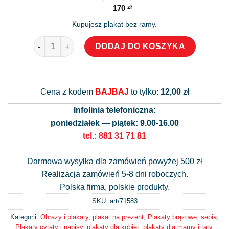
170
zł
Kupujesz plakat bez ramy.
ilość Plakat: Twoja skromność nie służy światu
DODAJ DO KOSZYKA
Alternative:
Cena z kodem
BAJBAJ
to tylko:
12,00 zł
Infolinia telefoniczna:
poniedziałek — piątek: 9.00-16.00
tel.: 881 31 71 81
Darmowa wysyłka dla zamówień powyżej 500 zł
Realizacja zamówień 5-8 dni roboczych.
Polska firma, polskie produkty.
SKU: art/
71583
Kategorii:
Obrazy i plakaty
,
plakat na prezent
,
Plakaty brązowe, sepia
,
Plakaty cytaty i napisy
,
plakaty dla kobiet
,
plakaty dla mamy i taty
,