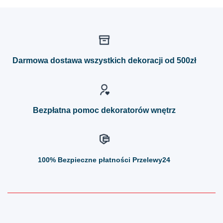
produkt
produkt
ma
ma
wiele
wiele
wariantów.
wariantów.
Opcje
Opcje
można
można
Darmowa dostawa wszystkich dekoracji od 500zł
wybrać
wybrać
na
na
stronie
stronie
produktu
produktu
Bezpłatna pomoc dekoratorów wnętrz
100%
Bezpieczne płatności Przelewy24