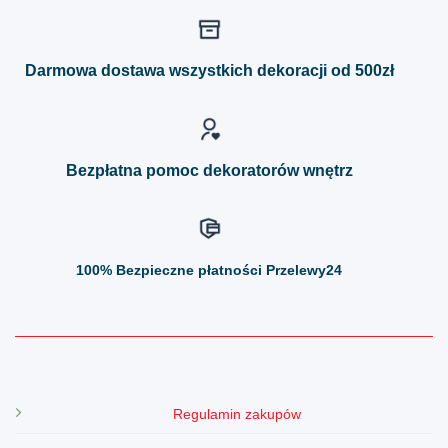
wariantów.
wariantów.
Opcje
Opcje
można
można
Darmowa dostawa wszystkich dekoracji od 500zł
wybrać
wybrać
na
na
stronie
stronie
produktu
produktu
Bezpłatna pomoc dekoratorów wnętrz
100%
Bezpieczne płatności Przelewy24
Regulamin zakupów