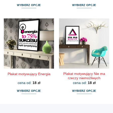
WYBIERZ OPCJE
WYBIERZ OPCJE
Ten
Ten
produkt
produkt
ma
ma
wiele
wiele
wariantów.
wariantów.
Opcje
Opcje
można
można
wybrać
wybrać
na
na
stronie
stronie
produktu
produktu
Plakat motywujący Nie ma
Plakat motywujący Energia
rzeczy niemożliwych
cena od:
18
zł
cena od:
18
zł
WYBIERZ OPCJE
WYBIERZ OPCJE
Ten
Ten
produkt
produkt
ma
ma
wiele
wiele