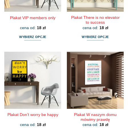
stronie
stronie
produktu
produktu
Plakat There is no elevator
Plakat VIP members only
to success
cena od:
18
zł
cena od:
18
zł
WYBIERZ OPCJE
WYBIERZ OPCJE
Ten
Ten
produkt
produkt
ma
ma
wiele
wiele
wariantów.
wariantów.
Opcje
Opcje
można
można
wybrać
wybrać
na
na
stronie
stronie
produktu
produktu
Plakat W naszym domu
Plakat Don’t worry be happy
mówimy prawdę
cena od:
18
zł
cena od:
18
zł