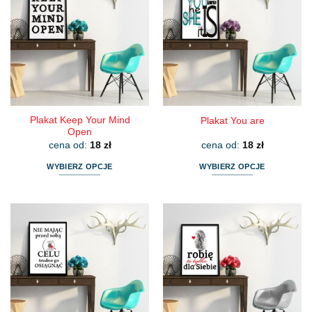
Plakat Keep Your Mind
Plakat You are
Open
cena od:
18
zł
cena od:
18
zł
WYBIERZ OPCJE
WYBIERZ OPCJE
Ten
Ten
produkt
produkt
ma
ma
wiele
wiele
wariantów.
wariantów.
Opcje
Opcje
można
można
wybrać
wybrać
na
na