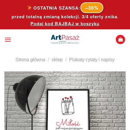
Skip
–36%
OSTATNIA SZANSA:
to
przed totalną zmianą kolekcji. 3/4 oferty znika.
content
Podaj kod
BAJBAJ
w koszyku
Strona główna
/
sklep
/
Plakaty cytaty i napisy