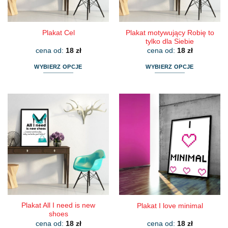
stronie
stronie
produktu
produktu
Plakat motywujący Robię to
Plakat Cel
tylko dla Siebie
cena od:
18
zł
cena od:
18
zł
WYBIERZ OPCJE
WYBIERZ OPCJE
Ten
Ten
produkt
produkt
ma
ma
wiele
wiele
wariantów.
wariantów.
Opcje
Opcje
można
można
wybrać
wybrać
na
na
stronie
stronie
produktu
produktu
Plakat All I need is new
Plakat I love minimal
shoes
cena od:
18
zł
cena od:
18
zł