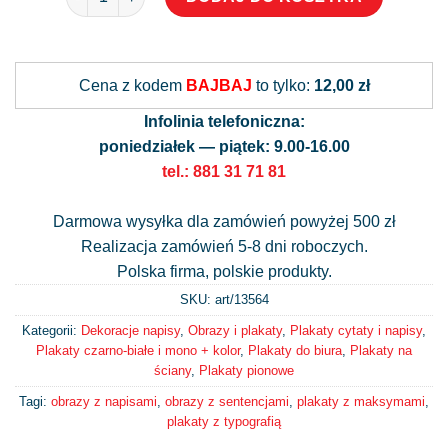
Alternative:
Cena z kodem
BAJBAJ
to tylko:
12,00 zł
Infolinia telefoniczna:
poniedziałek — piątek: 9.00-16.00
tel.: 881 31 71 81
Darmowa wysyłka dla zamówień powyżej 500 zł
Realizacja zamówień 5-8 dni roboczych.
Polska firma, polskie produkty.
SKU: art/
13564
Kategorii:
Dekoracje napisy
,
Obrazy i plakaty
,
Plakaty cytaty i napisy
,
Plakaty czarno-białe i mono + kolor
,
Plakaty do biura
,
Plakaty na
ściany
,
Plakaty pionowe
Tagi:
obrazy z napisami
,
obrazy z sentencjami
,
plakaty z maksymami
,
plakaty z typografią