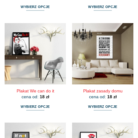
WYBIERZ OPCJE
WYBIERZ OPCJE
Ten
Ten
produkt
produkt
ma
ma
wiele
wiele
wariantów.
wariantów.
Opcje
Opcje
można
można
wybrać
wybrać
na
na
stronie
stronie
produktu
produktu
Plakat We can do it
Plakat zasady domu
cena od:
18
zł
cena od:
18
zł
WYBIERZ OPCJE
WYBIERZ OPCJE
Ten
Ten
produkt
produkt
ma
ma
wiele
wiele