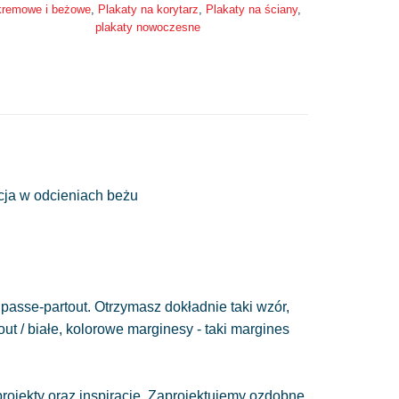
kremowe i beżowe
,
Plakaty na korytarz
,
Plakaty na ściany
,
plakaty nowoczesne
cja w odcieniach beżu
passe-partout. Otrzymasz dokładnie taki wzór,
out / białe, kolorowe marginesy - taki margines
ojekty oraz inspiracje. Zaprojektujemy ozdobne