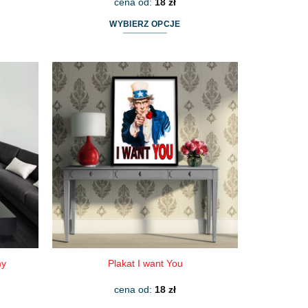
cena od:
18
zł
WYBIERZ OPCJE
Ten
produkt
ma
wiele
wariantów.
Opcje
można
wybrać
na
stronie
produktu
my
Plakat I want You
cena od:
18
zł