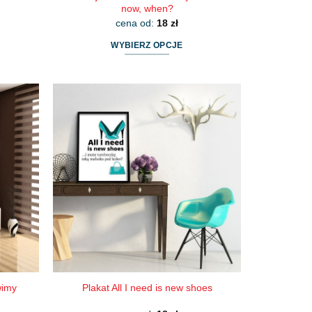
now, when?
cena od:
18
zł
WYBIERZ OPCJE
Ten
produkt
ma
wiele
wariantów.
Opcje
można
wybrać
na
stronie
produktu
wimy
Plakat All I need is new shoes