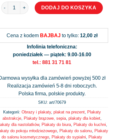
ilość Plakat przedstawiający kobietę
DODAJ DO KOSZYKA
Alternative:
Cena z kodem
BAJBAJ
to tylko:
12,00 zł
Infolinia telefoniczna:
poniedziałek — piątek: 9.00-16.00
tel.: 881 31 71 81
Darmowa wysyłka dla zamówień powyżej 500 zł
Realizacja zamówień 5-8 dni roboczych.
Polska firma, polskie produkty.
SKU: art/
70679
Kategorii:
Obrazy i plakaty
,
plakat na prezent
,
Plakaty
abstrakcje
,
Plakaty brązowe, sepia
,
plakaty dla kobiet
,
lakaty dla nastolatków
,
Plakaty do biura
,
Plakaty do kuchni
,
akaty do pokoju młodzieżowego
,
Plakaty do salonu
,
Plakaty
do salonu kosmetycznego
,
Plakaty do sypialni
,
Plakaty