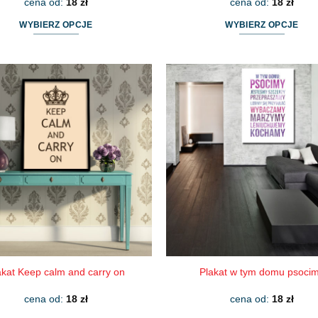
cena od:
18
zł
cena od:
18
zł
WYBIERZ OPCJE
WYBIERZ OPCJE
Ten
Ten
produkt
produkt
ma
ma
wiele
wiele
wariantów.
wariantów.
Opcje
Opcje
można
można
wybrać
wybrać
na
na
stronie
stronie
produktu
produktu
akat Keep calm and carry on
Plakat w tym domu psoci
cena od:
18
zł
cena od:
18
zł