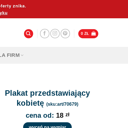
ferty znika.
yku
0
ZŁ
LA FIRM
Plakat przedstawiający
kobietę
(sku:art/70679)
cena od:
18
zł
wyceń na wymiar