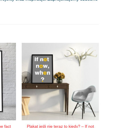
e fact
Plakat jeśli nie teraz to kiedy? – If not