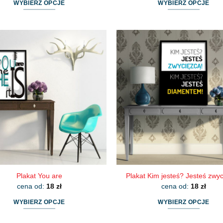
WYBIERZ OPCJE
WYBIERZ OPCJE
Ten
Ten
produkt
produkt
ma
ma
wiele
wiele
wariantów.
wariantów.
Opcje
Opcje
można
można
wybrać
wybrać
na
na
stronie
stronie
produktu
produktu
Plakat You are
Plakat Kim jesteś? Jesteś zwyc
cena od:
18
zł
cena od:
18
zł
WYBIERZ OPCJE
WYBIERZ OPCJE
Ten
Ten