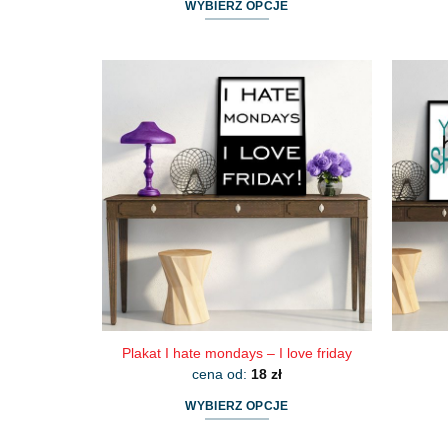
WYBIERZ OPCJE
Ten
produkt
ma
wiele
wariantów.
Opcje
można
wybrać
na
stronie
produktu
Plakat I hate mondays – I love friday
cena od:
18
zł
WYBIERZ OPCJE
Ten