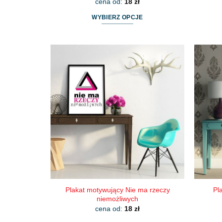
cena od:
18
zł
WYBIERZ OPCJE
Ten
produkt
ma
wiele
wariantów.
Opcje
można
wybrać
na
stronie
produktu
Plakat motywujący Nie ma rzeczy
Pl
niemożliwych
cena od:
18
zł