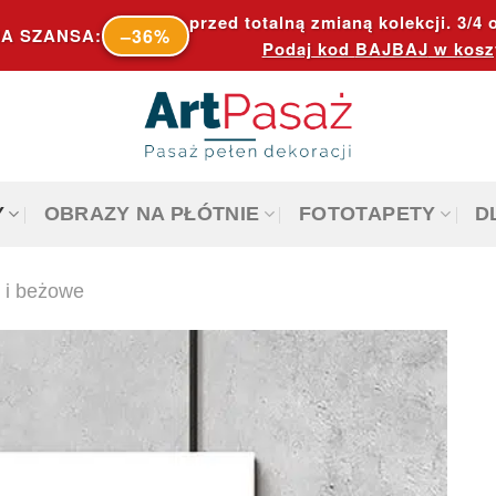
przed totalną zmianą kolekcji. 3/4 o
–36%
A SZANSA:
Podaj kod
BAJBAJ
w kosz
Y
OBRAZY NA PŁÓTNIE
FOTOTAPETY
D
 i beżowe