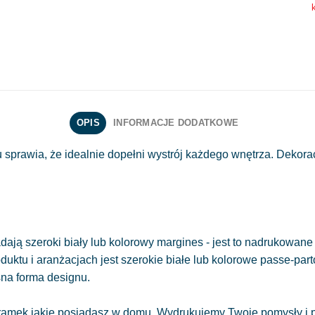
OPIS
INFORMACJE DODATKOWE
 sprawia, że idealnie dopełni wystrój każdego wnętrza. Dekora
ają szeroki biały lub kolorowy margines - jest to nadrukowane 
oduktu i aranżacjach jest szerokie białe lub kolorowe passe-part
sna forma designu.
amek jakie posiadasz w domu. Wydrukujemy Twoje pomysły i pr