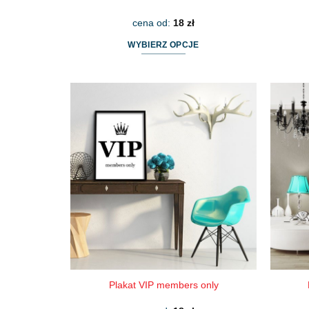
cena od:
18
zł
WYBIERZ OPCJE
Ten
produkt
ma
wiele
wariantów.
Opcje
można
wybrać
na
stronie
produktu
Plakat VIP members only