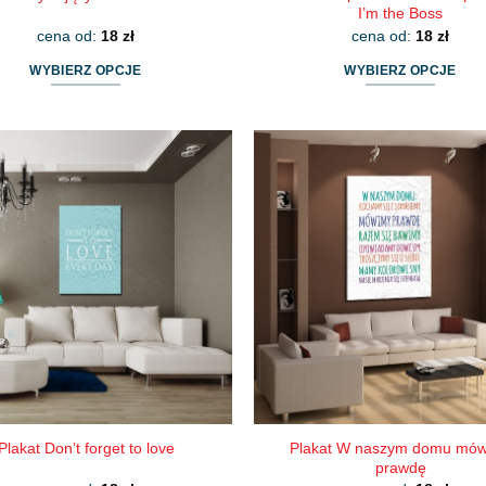
I’m the Boss
cena od:
18
zł
cena od:
18
zł
WYBIERZ OPCJE
WYBIERZ OPCJE
Ten
Ten
produkt
produkt
ma
ma
wiele
wiele
wariantów.
wariantów.
Opcje
Opcje
można
można
wybrać
wybrać
na
na
stronie
stronie
produktu
produktu
Plakat W naszym domu mó
Plakat Don’t forget to love
prawdę