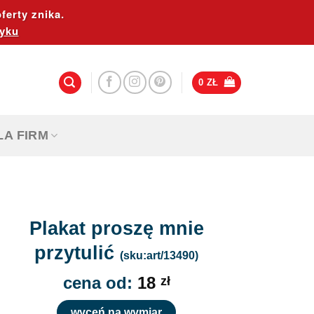
ferty znika.
yku
0
ZŁ
LA FIRM
Plakat proszę mnie
przytulić
(sku:art/13490)
cena od:
18
zł
wyceń na wymiar