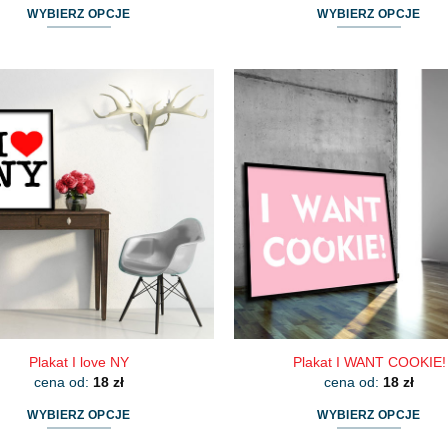
WYBIERZ OPCJE
WYBIERZ OPCJE
Ten
Ten
produkt
produkt
ma
ma
wiele
wiele
wariantów.
wariantów.
Opcje
Opcje
można
można
wybrać
wybrać
na
na
stronie
stronie
produktu
produktu
Plakat I love NY
Plakat I WANT COOKIE!
cena od:
18
zł
cena od:
18
zł
WYBIERZ OPCJE
WYBIERZ OPCJE
Ten
Ten