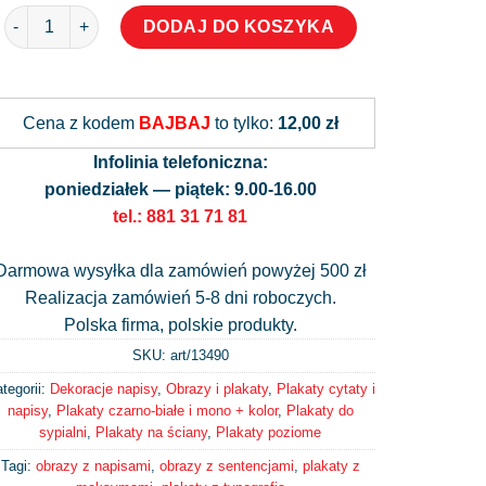
ilość Plakat proszę mnie przytulić
DODAJ DO KOSZYKA
Alternative:
Cena z kodem
BAJBAJ
to tylko:
12,00 zł
Infolinia telefoniczna:
poniedziałek — piątek: 9.00-16.00
tel.: 881 31 71 81
Darmowa wysyłka dla zamówień powyżej 500 zł
Realizacja zamówień 5-8 dni roboczych.
Polska firma, polskie produkty.
SKU: art/
13490
tegorii:
Dekoracje napisy
,
Obrazy i plakaty
,
Plakaty cytaty i
napisy
,
Plakaty czarno-białe i mono + kolor
,
Plakaty do
sypialni
,
Plakaty na ściany
,
Plakaty poziome
Tagi:
obrazy z napisami
,
obrazy z sentencjami
,
plakaty z