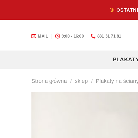
Skip
OSTATNI
to
content
MAIL
9:00 - 16:00
881 31 71 81
PLAKAT
Strona główna
/
sklep
/
Plakaty na ścian