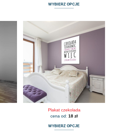
WYBIERZ OPCJE
Ten
produkt
ma
wiele
wariantów.
Opcje
można
wybrać
na
stronie
produktu
Plakat czekolada
cena od:
18
zł
WYBIERZ OPCJE
Ten