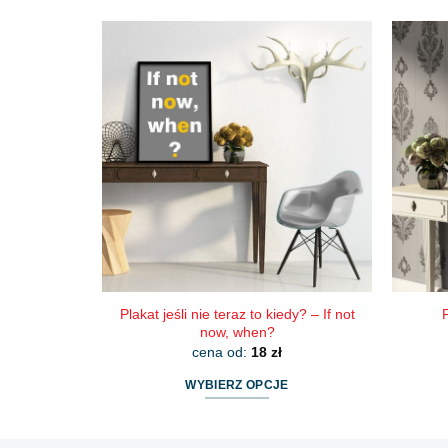
produkt
ma
wiele
wariantów.
Opcje
można
wybrać
na
stronie
produktu
Plakat jeśli nie teraz to kiedy? – If not
now, when?
cena od:
18
zł
WYBIERZ OPCJE
Ten
produkt