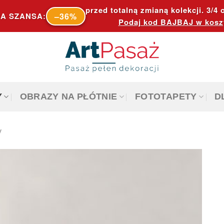
przed totalną zmianą kolekcji. 3/4 o
–36%
A SZANSA:
Podaj kod
BAJBAJ
w kosz
Y
OBRAZY NA PŁÓTNIE
FOTOTAPETY
D
y