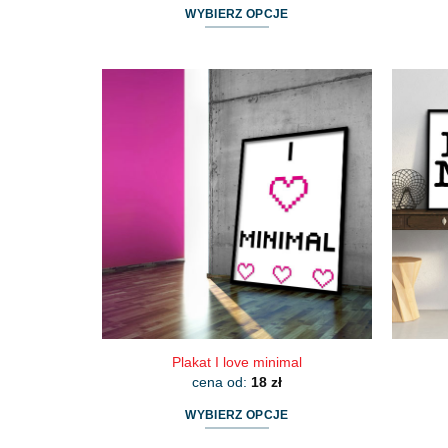
WYBIERZ OPCJE
Ten
produkt
ma
wiele
wariantów.
Opcje
można
wybrać
na
stronie
produktu
Plakat I love minimal
cena od:
18
zł
WYBIERZ OPCJE
Ten