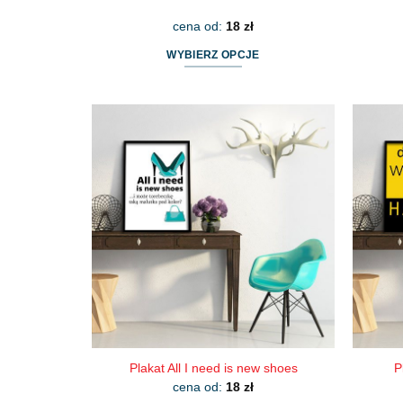
cena od:
18
zł
WYBIERZ OPCJE
Ten
produkt
ma
wiele
wariantów.
Opcje
można
wybrać
na
stronie
produktu
Plakat All I need is new shoes
P
cena od:
18
zł