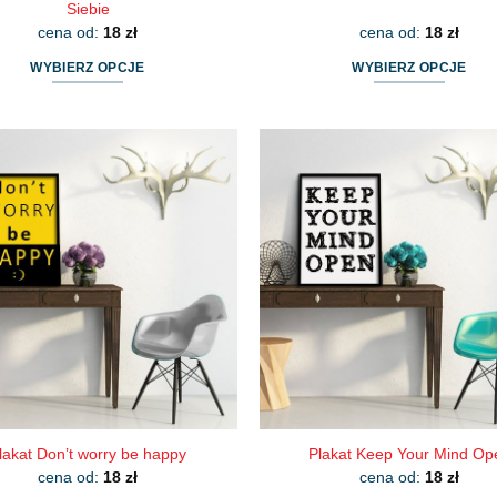
Siebie
cena od:
18
zł
cena od:
18
zł
WYBIERZ OPCJE
WYBIERZ OPCJE
Ten
Ten
produkt
produkt
ma
ma
wiele
wiele
wariantów.
wariantów.
Opcje
Opcje
można
można
wybrać
wybrać
na
na
stronie
stronie
produktu
produktu
lakat Don’t worry be happy
Plakat Keep Your Mind Op
cena od:
18
zł
cena od:
18
zł