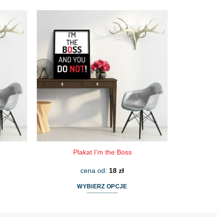
produkt
ma
wiele
wariantów.
Opcje
można
wybrać
na
stronie
produktu
Plakat I’m the Boss
cena od:
18
zł
WYBIERZ OPCJE
Ten
produkt