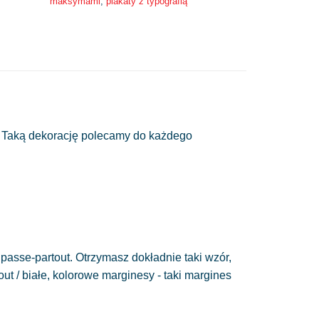
maksymami
,
plakaty z typografią
e. Taką dekorację polecamy do każdego
passe-partout. Otrzymasz dokładnie taki wzór,
out / białe, kolorowe marginesy - taki margines