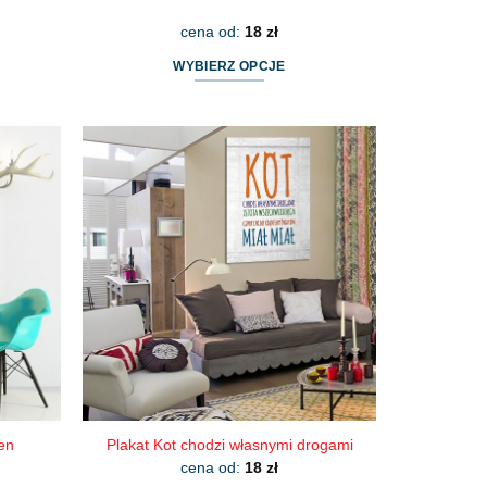
cena od:
18
zł
WYBIERZ OPCJE
Ten
produkt
ma
wiele
wariantów.
Opcje
można
wybrać
na
stronie
produktu
en
Plakat Kot chodzi własnymi drogami
cena od:
18
zł