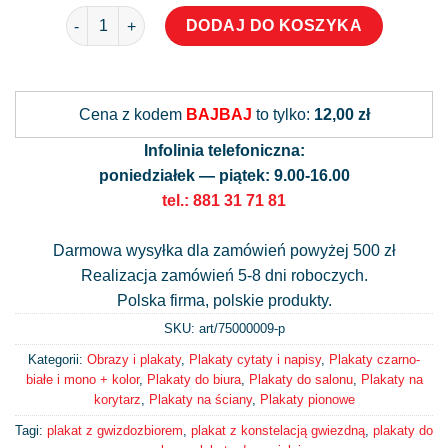
ilość Plakat - konstelacja gwiezdna
DODAJ DO KOSZYKA
Alternative:
Cena z kodem
BAJBAJ
to tylko:
12,00 zł
Infolinia telefoniczna:
poniedziałek — piątek: 9.00-16.00
tel.: 881 31 71 81
Darmowa wysyłka dla zamówień powyżej 500 zł
Realizacja zamówień 5-8 dni roboczych.
Polska firma, polskie produkty.
SKU: art/
75000009-p
Kategorii:
Obrazy i plakaty
,
Plakaty cytaty i napisy
,
Plakaty czarno-
białe i mono + kolor
,
Plakaty do biura
,
Plakaty do salonu
,
Plakaty na
korytarz
,
Plakaty na ściany
,
Plakaty pionowe
Tagi:
plakat z gwizdozbiorem
,
plakat z konstelacją gwiezdną
,
plakaty do