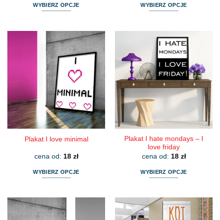
WYBIERZ OPCJE
WYBIERZ OPCJE
Ten
Ten
produkt
produkt
ma
ma
wiele
wiele
wariantów.
wariantów.
Opcje
Opcje
można
można
wybrać
wybrać
na
na
stronie
stronie
produktu
produktu
Plakat I hate mondays – I
Plakat I love minimal
love friday
cena od:
18
zł
cena od:
18
zł
WYBIERZ OPCJE
WYBIERZ OPCJE
Ten
Ten
produkt
produkt
ma
ma
wiele
wiele