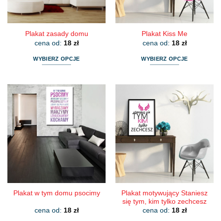
stronie
stronie
produktu
produktu
Plakat zasady domu
Plakat Kiss Me
cena od:
18
zł
cena od:
18
zł
WYBIERZ OPCJE
WYBIERZ OPCJE
Ten
Ten
produkt
produkt
ma
ma
wiele
wiele
wariantów.
wariantów.
Opcje
Opcje
można
można
wybrać
wybrać
na
na
stronie
stronie
produktu
produktu
Plakat motywujący Staniesz
Plakat w tym domu psocimy
się tym, kim tylko zechcesz
cena od:
18
zł
cena od:
18
zł