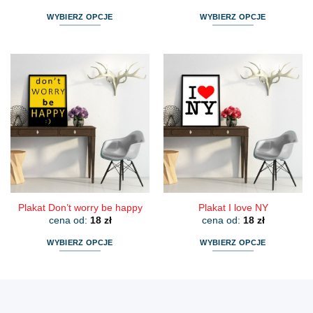
WYBIERZ OPCJE
WYBIERZ OPCJE
Ten
Ten
produkt
produkt
ma
ma
wiele
wiele
wariantów.
wariantów.
Opcje
Opcje
można
można
wybrać
wybrać
na
na
stronie
stronie
produktu
produktu
Plakat Don’t worry be happy
Plakat I love NY
cena od:
18
zł
cena od:
18
zł
WYBIERZ OPCJE
WYBIERZ OPCJE
Ten
Ten
produkt
produkt
ma
ma
wiele
wiele