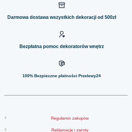
wariantów.
wariantów.
Opcje
Opcje
można
można
Darmowa dostawa wszystkich dekoracji od 500zł
wybrać
wybrać
na
na
stronie
stronie
produktu
produktu
Bezpłatna pomoc dekoratorów wnętrz
100%
Bezpieczne płatności Przelewy24
Regulamin zakupów
Reklamacje i zwroty